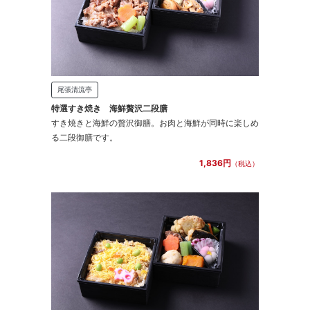
尾張清流亭
特選すき焼き 海鮮贅沢二段膳
すき焼きと海鮮の贅沢御膳。お肉と海鮮が同時に楽しめ
る二段御膳です。
1,836円
（税込）