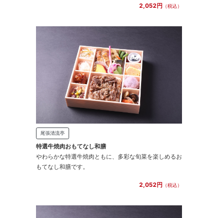
2,052円
（税込）
尾張清流亭
特選牛焼肉おもてなし和膳
やわらかな特選牛焼肉ともに、多彩な旬菜を楽しめるお
もてなし和膳です。
2,052円
（税込）