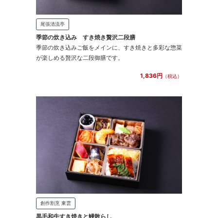
尾張清流亭
季節の炊き込み すき焼き贅沢二段膳
季節の炊き込みご飯をメインに、すき焼きと多彩な惣菜
が楽しめる贅沢な二段御膳です。
1,836円
（税込）
創作割烹 東雲
黒毛和牛すき焼きと鰻散らし