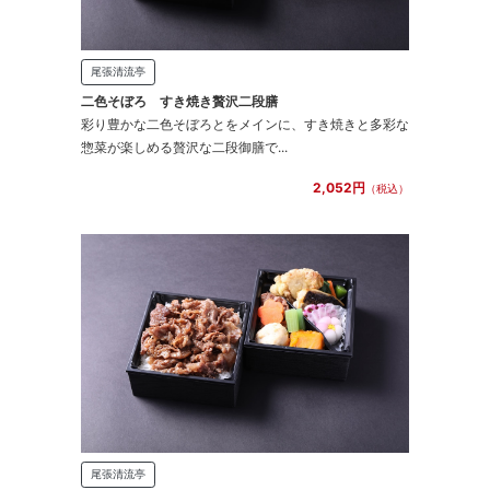
尾張清流亭
二色そぼろ すき焼き贅沢二段膳
彩り豊かな二色そぼろとをメインに、すき焼きと多彩な
惣菜が楽しめる贅沢な二段御膳で...
2,052円
（税込）
尾張清流亭