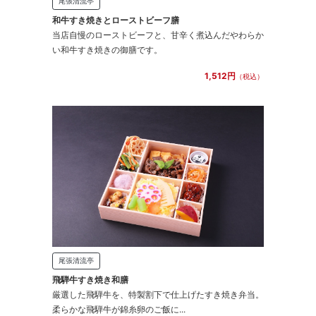
尾張清流亭
和牛すき焼きとローストビーフ膳
当店自慢のローストビーフと、甘辛く煮込んだやわらか
い和牛すき焼きの御膳です。
1,512円
（税込）
尾張清流亭
飛騨牛すき焼き和膳
厳選した飛騨牛を、特製割下で仕上げたすき焼き弁当。
柔らかな飛騨牛が錦糸卵のご飯に...