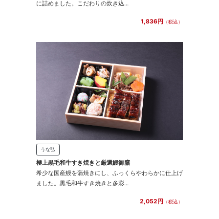
に詰めました。こだわりの炊き込...
1,836円
（税込）
うな弘
極上黒毛和牛すき焼きと厳選鰻御膳
希少な国産鰻を蒲焼きにし、ふっくらやわらかに仕上げ
ました。黒毛和牛すき焼きと多彩...
2,052円
（税込）