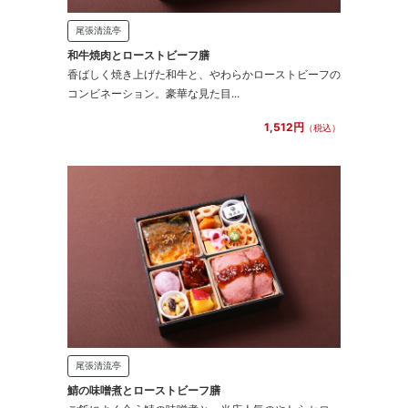
尾張清流亭
和牛焼肉とローストビーフ膳
香ばしく焼き上げた和牛と、やわらかローストビーフの
コンビネーション。豪華な見た目...
1,512円
（税込）
尾張清流亭
鯖の味噌煮とローストビーフ膳