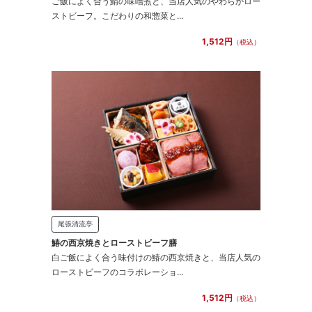
ご飯によく合う鯖の味噌煮と、当店人気のやわらかロー
ストビーフ。こだわりの和惣菜と...
1,512円
（税込）
尾張清流亭
鰆の西京焼きとローストビーフ膳
白ご飯によく合う味付けの鰆の西京焼きと、当店人気の
ローストビーフのコラボレーショ...
1,512円
（税込）