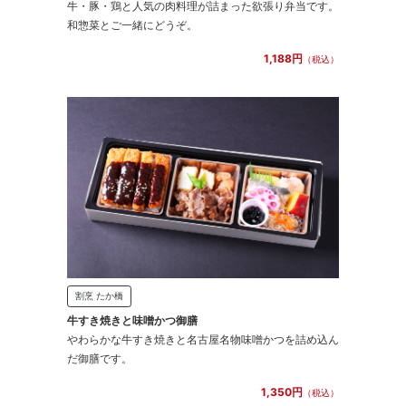
牛・豚・鶏と人気の肉料理が詰まった欲張り弁当です。
和惣菜とご一緒にどうぞ。
1,188円
（税込）
割烹 たか橋
牛すき焼きと味噌かつ御膳
やわらかな牛すき焼きと名古屋名物味噌かつを詰め込ん
だ御膳です。
1,350円
（税込）