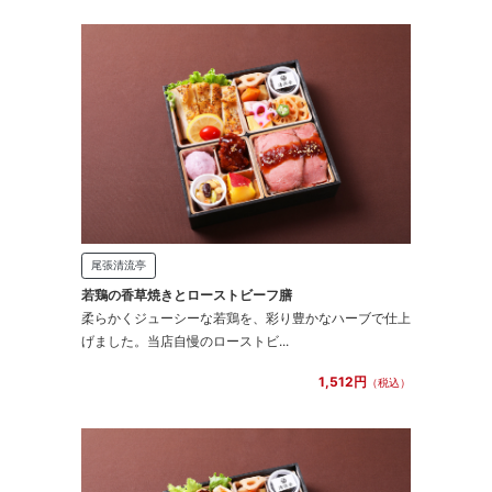
尾張清流亭
若鶏の香草焼きとローストビーフ膳
柔らかくジューシーな若鶏を、彩り豊かなハーブで仕上
げました。当店自慢のローストビ...
1,512円
（税込）