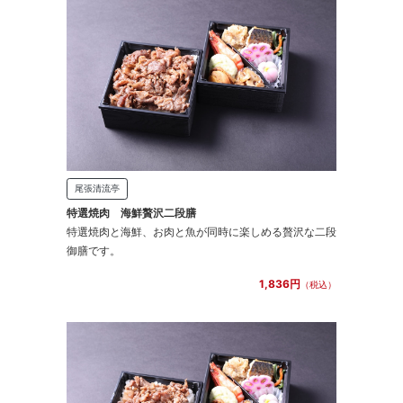
尾張清流亭
特選焼肉 海鮮贅沢二段膳
特選焼肉と海鮮、お肉と魚が同時に楽しめる贅沢な二段
御膳です。
1,836円
（税込）