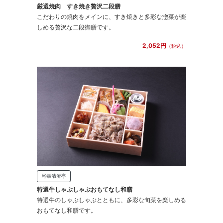
厳選焼肉 すき焼き贅沢二段膳
こだわりの焼肉をメインに、すき焼きと多彩な惣菜が楽
しめる贅沢な二段御膳です。
2,052円
（税込）
尾張清流亭
特選牛しゃぶしゃぶおもてなし和膳
特選牛のしゃぶしゃぶとともに、多彩な旬菜を楽しめる
おもてなし和膳です。