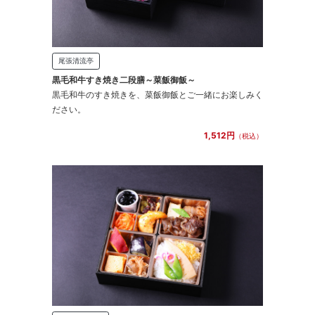
尾張清流亭
黒毛和牛すき焼き二段膳～菜飯御飯～
黒毛和牛のすき焼きを、菜飯御飯とご一緒にお楽しみく
ださい。
1,512円
（税込）