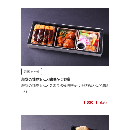
割烹 たか橋
若鶏の甘酢あんと味噌かつ御膳
若鶏の甘酢あんと名古屋名物味噌かつを詰め込んだ御膳
です。
1,350円
（税込）