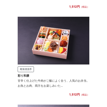
1,512円
（税込）
尾張清流亭
彩り和膳
甘辛く仕上げた牛肉がご飯によく合う、人気のお弁当。
お魚とお肉、両方をお楽しみいた...
1,512円
（税込）