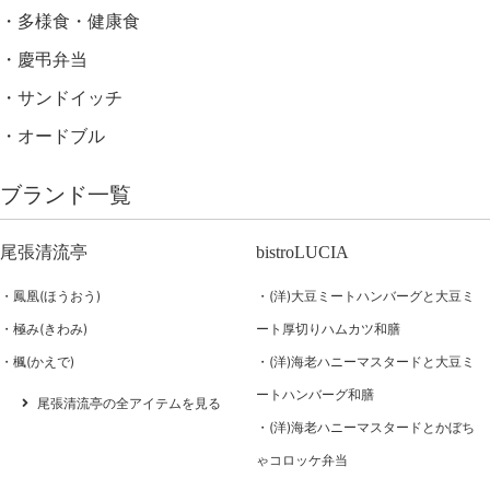
多様食・健康食
慶弔弁当
サンドイッチ
オードブル
ブランド一覧
尾張清流亭
bistroLUCIA
鳳凰(ほうおう)
(洋)大豆ミートハンバーグと大豆ミ
極み(きわみ)
ート厚切りハムカツ和膳
楓(かえで)
(洋)海老ハニーマスタードと大豆ミ
ートハンバーグ和膳
尾張清流亭の全アイテムを見る
(洋)海老ハニーマスタードとかぼち
ゃコロッケ弁当