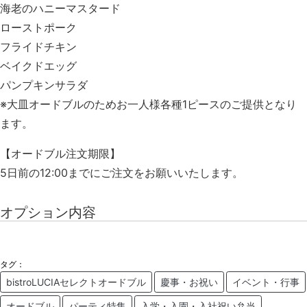
海老のハニーマスタード
ローストポーク
フライドチキン
ベイクドエッグ
パンプキンサラダ
※大皿オードブルのためお一人様各種1ピースのご提供となり
ます。
【オードブル注文期限】
5日前の
12
:00までにご注文をお願いいたします。
オプション内容
タグ：
bistroLUCIAセレクトオードブル
慶事・お祝い
イベント・行事
オードブル
パーティ特集
入学・入園・入社祝い弁当