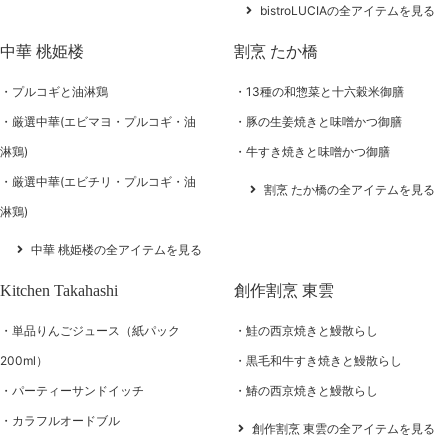
bistroLUCIAの全アイテムを見る
中華 桃姫楼
割烹 たか橋
プルコギと油淋鶏
13種の和惣菜と十六穀米御膳
厳選中華(エビマヨ・プルコギ・油
豚の生姜焼きと味噌かつ御膳
淋鶏)
牛すき焼きと味噌かつ御膳
厳選中華(エビチリ・プルコギ・油
割烹 たか橋の全アイテムを見る
淋鶏)
中華 桃姫楼の全アイテムを見る
Kitchen Takahashi
創作割烹 東雲
単品りんごジュース（紙パック
鮭の西京焼きと鰻散らし
200ml）
黒毛和牛すき焼きと鰻散らし
パーティーサンドイッチ
鰆の西京焼きと鰻散らし
カラフルオードブル
創作割烹 東雲の全アイテムを見る