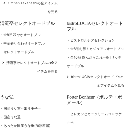
Kitchen Takahashiの全アイテム
を見る
清流亭セレクトオードブル
bistroLUCIAセレクトオード
ブル
全8品 和やかオードブル
ビストロルシアセレクション
中華盛り合わせオードブル
全8品お得！カジュアルオードブル
セレクトオードブル
全10品 悩んだらこれ一択!!リッチ
清流亭セレクトオードブルの全ア
オードブル
イテムを見る
bistroLUCIAセレクトオードブルの
全アイテムを見る
うな弘
Porter Bonheur（ポルテ・ボ
ヌール）
国産うな重～出汁玉子～
ヒレカツとカニクリームコロッケ
国産うな重
弁当
あったか国産うな重(加熱容器)