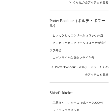
うな弘の全アイテムを見る
Porter Bonheur（ポルテ・ボヌー
ル）
ヒレカツとカニクリームコロッケ弁当
ヒレカツとカニクリームコロッケ特製ピ
ラフ弁当
エビフライと白身魚フライ弁当
Porter Bonheur（ポルテ・ボヌール）の
全アイテムを見る
Shiori's kitchen
単品りんごジュース（紙パック200ml）
玉子ミックスサンド