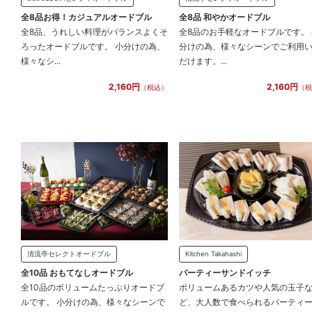
全8品お得！カジュアルオードブル
全8品 和やかオードブル
全8品、うれしい料理がバランスよくそ
全8品のお手軽なオードブルです。 
ろったオードブルです。 小分けの為、
分けの為、様々なシーンでご利用
様々なシ...
だけます。...
2,160円
2,160円
（税込）
（税
清流亭セレクトオードブル
Kitchen Takahashi
全10品 おもてなしオードブル
パーティーサンドイッチ
全10品のボリュームたっぷりオードブ
ボリュームあるカツや人気の玉子
ルです。 小分けの為、様々なシーンで
ど、大人数で食べられるパーティ