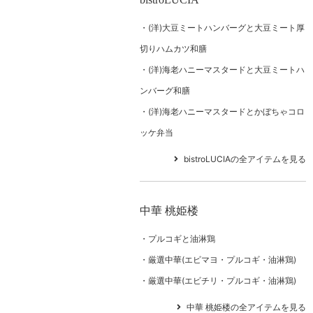
(洋)大豆ミートハンバーグと大豆ミート厚
切りハムカツ和膳
(洋)海老ハニーマスタードと大豆ミートハ
ンバーグ和膳
(洋)海老ハニーマスタードとかぼちゃコロ
ッケ弁当
bistroLUCIAの全アイテムを見る
中華 桃姫楼
プルコギと油淋鶏
厳選中華(エビマヨ・プルコギ・油淋鶏)
厳選中華(エビチリ・プルコギ・油淋鶏)
中華 桃姫楼の全アイテムを見る