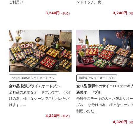
ご利用い...
ンドイッチ。食...
3,240円
3,240円
（税込）
（税
bistroLUCIAセレクトオードブル
清流亭セレクトオードブル
全11品 贅沢プライムオードブル
全11品 飛騨牛のサイコロステーキ
全11品の豪華なオードブルです。 小分
褒美オードブル
けの為、様々なシーンでご利用いただ
飛騨牛ステーキの入った贅沢なオ
けます。...
ブル。 小分けの為、様々なシーン
利用いただ...
4,320円
（税込）
4,320円
（税