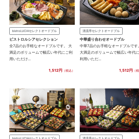
bistroLUCIAセレクトオードブル
清流亭セレクトオードブル
ビストロルシアセレクション
中華盛り合わせオードブル
全7品のお手軽なオードブルです。 大
中華7品のお手軽なオードブルです
満足のボリュームで幅広い年代にご利
大満足のボリュームで幅広い年代
用いただけ...
利用いただ...
1,512円
1,512円
（税込）
（税
bistroLUCIAセレクトオードブル
清流亭セレクトオードブル