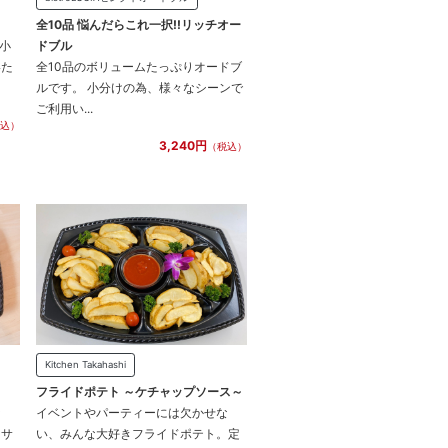
全10品 悩んだらこれ一択!!リッチオー
小
ドブル
いた
全10品のボリュームたっぷりオードブ
ルです。 小分けの為、様々なシーンで
ご利用い...
込）
3,240円
（税込）
Kitchen Takahashi
フライドポテト ～ケチャップソース～
な
イベントやパーティーには欠かせな
ーサ
い、みんな大好きフライドポテト。定