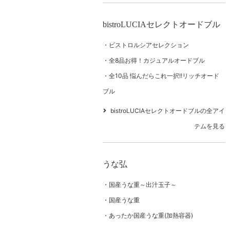
bistroLUCIAセレクトオードブル
ビストロルシアセレクション
全8品お得！カジュアルオードブル
全10品 悩んだらこれ一択!!リッチオード
ブル
bistroLUCIAセレクトオードブルの全アイ
テムを見る
うな弘
国産うな重～出汁玉子～
国産うな重
あったか国産うな重(加熱容器)