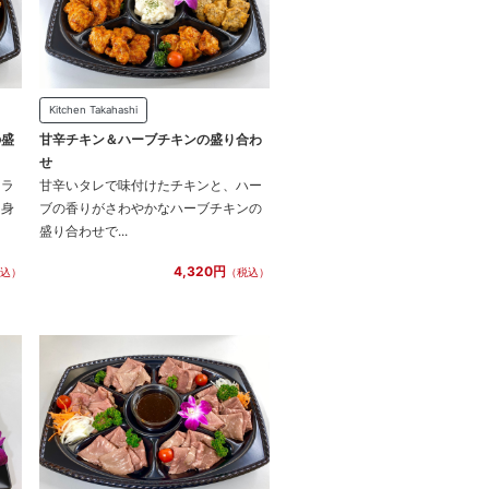
Kitchen Takahashi
の盛
甘辛チキン＆ハーブチキンの盛り合わ
せ
フラ
甘辛いタレで味付けたチキンと、ハー
白身
ブの香りがさわやかなハーブチキンの
盛り合わせで...
4,320円
込）
（税込）