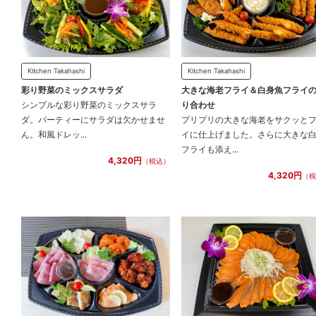
Kitchen Takahashi
Kitchen Takahashi
彩り野菜のミックスサラダ
大きな海老フライ＆白身魚フライ
シンプルな彩り野菜のミックスサラ
り合わせ
ダ。パーティーにサラダは欠かせませ
プリプリの大きな海老をサクッと
ん。和風ドレッ...
イに仕上げました。さらに大きな
フライも添え...
4,320円
（税込）
4,320円
（税