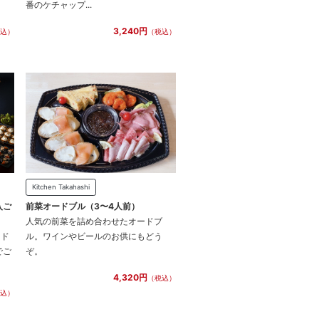
番のケチャップ...
3,240円
込）
（税込）
Kitchen Takahashi
入ご
前菜オードブル（3〜4人前）
人気の前菜を詰め合わせたオードブ
ード
ル。ワインやビールのお供にもどう
でご
ぞ。
4,320円
（税込）
込）