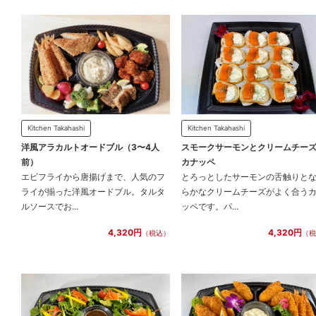
Kitchen Takahashi
Kitchen Takahashi
洋風アラカルトオードブル（3〜4人
スモークサーモンとクリームチー
前）
カナッペ
エビフライから唐揚げまで、人気のフ
とろっとしたサーモンの舌触りと
ライが揃った洋風オードブル。タルタ
らかなクリームチーズがよく合う
ルソースでお...
ッペです。パ...
4,320円
4,320円
（税込）
（税