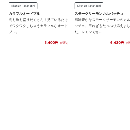
Kitchen Takahashi
Kitchen Takahashi
カラフルオードブル
スモークサーモンカルパッチョ
肉も魚も盛りだくさん！見ているだけ
風味豊かなスモークサーモンのカ
でワクワクしちゃうカラフルなオード
ッチョ。玉ねぎもたっぷり添えま
ブル。
た。レモンでさ...
5,400円
6,480円
（税込）
（税