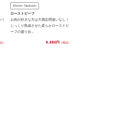
Kitchen Takahashi
ローストビーフ
ルパ
お肉が好きな方は大満足間違いなし！
し
じっくり熟成させた柔らかローストビ
ーフの盛り合...
6,480円
込）
（税込）