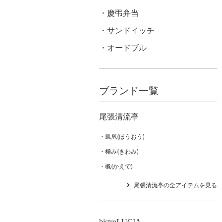
慶弔弁当
サンドイッチ
オードブル
ブランド一覧
尾張清流亭
鳳凰(ほうおう)
極み(きわみ)
楓(かえで)
尾張清流亭の全アイテムを見る
bistroLUCIA