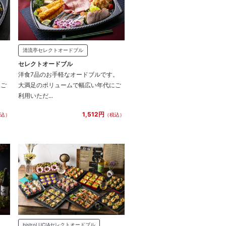
清流亭セレクトオードブル
セレクトオードブル
。
洋食7品のお手軽なオードブルです。
にご
大満足のボリュームで幅広い年代にご
利用いただ...
1,512円
込）
（税込）
bistroLUCIAセレクトオードブル