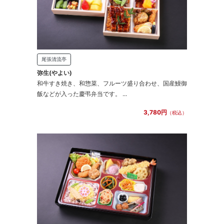
尾張清流亭
弥生(やよい)
和牛すき焼き、和惣菜、フルーツ盛り合わせ、国産鰻御
飯などが入った慶弔弁当です。 ...
3,780円
（税込）