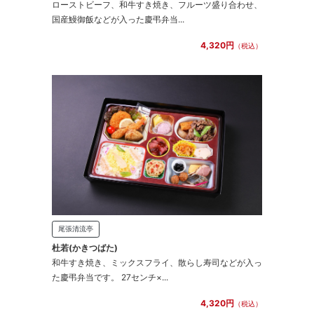
ローストビーフ、和牛すき焼き、フルーツ盛り合わせ、
国産鰻御飯などが入った慶弔弁当...
4,320円
（税込）
尾張清流亭
杜若(かきつばた)
和牛すき焼き、ミックスフライ、散らし寿司などが入っ
た慶弔弁当です。 27センチ×...
4,320円
（税込）