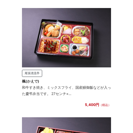
尾張清流亭
楓(かえで)
和牛すき焼き、ミックスフライ、国産鰻御飯などが入っ
た慶弔弁当です。 27センチ×...
5,400円
（税込）