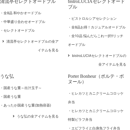
清流亭セレクトオードブル
bistroLUCIAセレクトオード
ブル
全8品 和やかオードブル
ビストロルシアセレクション
中華盛り合わせオードブル
全8品お得！カジュアルオードブル
セレクトオードブル
全10品 悩んだらこれ一択!!リッチ
清流亭セレクトオードブルの全ア
オードブル
イテムを見る
bistroLUCIAセレクトオードブルの
全アイテムを見る
うな弘
Porter Bonheur（ポルテ・ボ
ヌール）
国産うな重～出汁玉子～
ヒレカツとカニクリームコロッケ
国産うな重
弁当
あったか国産うな重(加熱容器)
ヒレカツとカニクリームコロッケ
うな弘の全アイテムを見る
特製ピラフ弁当
エビフライと白身魚フライ弁当