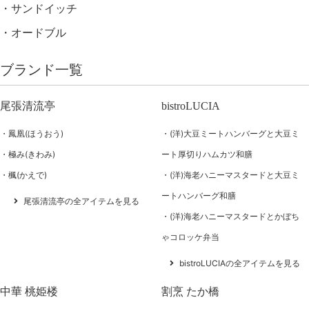
サンドイッチ
オードブル
ブランド一覧
尾張清流亭
bistroLUCIA
鳳凰(ほうおう)
(洋)大豆ミートハンバーグと大豆ミ
極み(きわみ)
ート厚切りハムカツ和膳
楓(かえで)
(洋)海老ハニーマスタードと大豆ミ
ートハンバーグ和膳
尾張清流亭の全アイテムを見る
(洋)海老ハニーマスタードとかぼち
ゃコロッケ弁当
bistroLUCIAの全アイテムを見る
中華 桃姫楼
割烹 たか橋