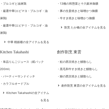
プルコギと油淋鶏
13種の和惣菜と十六穀米御膳
厳選中華(エビマヨ・プルコギ・油
豚の生姜焼きと味噌かつ御膳
淋鶏)
牛すき焼きと味噌かつ御膳
厳選中華(エビチリ・プルコギ・油
割烹 たか橋の全アイテムを見る
淋鶏)
中華 桃姫楼の全アイテムを見る
Kitchen Takahashi
創作割烹 東雲
単品りんごジュース（紙パック
鮭の西京焼きと鰻散らし
200ml）
黒毛和牛すき焼きと鰻散らし
パーティーサンドイッチ
鰆の西京焼きと鰻散らし
カラフルオードブル
創作割烹 東雲の全アイテムを見る
Kitchen Takahashiの全アイテム
を見る