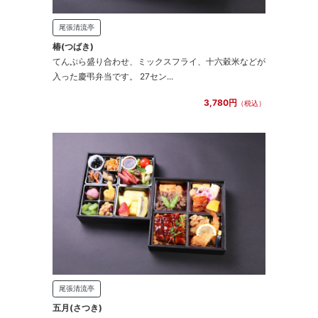
尾張清流亭
椿(つばき)
てんぷら盛り合わせ、ミックスフライ、十六穀米などが
入った慶弔弁当です。 27セン...
3,780円
（税込）
尾張清流亭
五月(さつき)