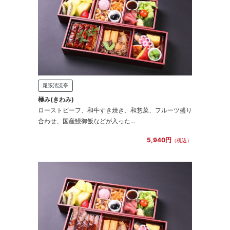
尾張清流亭
極み(きわみ)
ローストビーフ、和牛すき焼き、和惣菜、フルーツ盛り
合わせ、国産鰻御飯などが入った...
5,940円
（税込）