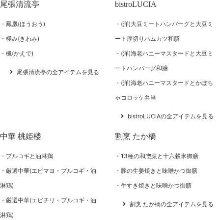
尾張清流亭
bistroLUCIA
鳳凰(ほうおう)
(洋)大豆ミートハンバーグと大豆ミ
極み(きわみ)
ート厚切りハムカツ和膳
楓(かえで)
(洋)海老ハニーマスタードと大豆ミ
ートハンバーグ和膳
尾張清流亭の全アイテムを見る
(洋)海老ハニーマスタードとかぼち
ゃコロッケ弁当
bistroLUCIAの全アイテムを見る
中華 桃姫楼
割烹 たか橋
プルコギと油淋鶏
13種の和惣菜と十六穀米御膳
厳選中華(エビマヨ・プルコギ・油
豚の生姜焼きと味噌かつ御膳
淋鶏)
牛すき焼きと味噌かつ御膳
厳選中華(エビチリ・プルコギ・油
割烹 たか橋の全アイテムを見る
淋鶏)