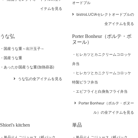
オードブル
イテムを見る
bistroLUCIAセレクトオードブルの
全アイテムを見る
うな弘
Porter Bonheur（ポルテ・ボ
ヌール）
国産うな重～出汁玉子～
ヒレカツとカニクリームコロッケ
国産うな重
弁当
あったか国産うな重(加熱容器)
ヒレカツとカニクリームコロッケ
うな弘の全アイテムを見る
特製ピラフ弁当
エビフライと白身魚フライ弁当
Porter Bonheur（ポルテ・ボヌー
ル）の全アイテムを見る
Shiori's kitchen
単品
単品りんごジュース（紙パック
単品りんごジュース（紙パック