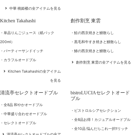
中華 桃姫楼の全アイテムを見る
Kitchen Takahashi
創作割烹 東雲
単品りんごジュース（紙パック
鮭の西京焼きと鰻散らし
200ml）
黒毛和牛すき焼きと鰻散らし
パーティーサンドイッチ
鰆の西京焼きと鰻散らし
カラフルオードブル
創作割烹 東雲の全アイテムを見る
Kitchen Takahashiの全アイテム
を見る
清流亭セレクトオードブル
bistroLUCIAセレクトオード
ブル
全8品 和やかオードブル
ビストロルシアセレクション
中華盛り合わせオードブル
全8品お得！カジュアルオードブル
セレクトオードブル
全10品 悩んだらこれ一択!!リッチ
清流亭セレクトオードブルの全ア