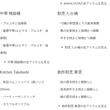
bistroLUCIAの全アイテムを見る
中華 桃姫楼
割烹 たか橋
プルコギと油淋鶏
13種の和惣菜と十六穀米御膳
厳選中華(エビマヨ・プルコギ・油
豚の生姜焼きと味噌かつ御膳
淋鶏)
牛すき焼きと味噌かつ御膳
厳選中華(エビチリ・プルコギ・油
割烹 たか橋の全アイテムを見る
淋鶏)
中華 桃姫楼の全アイテムを見る
Kitchen Takahashi
創作割烹 東雲
単品りんごジュース（紙パック
鮭の西京焼きと鰻散らし
200ml）
黒毛和牛すき焼きと鰻散らし
パーティーサンドイッチ
鰆の西京焼きと鰻散らし
カラフルオードブル
創作割烹 東雲の全アイテムを見る