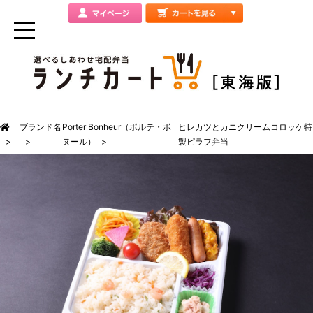
ブランド名
Porter Bonheur（ポルテ・ボ
ヒレカツとカニクリームコロッケ特
ヌール）
製ピラフ弁当