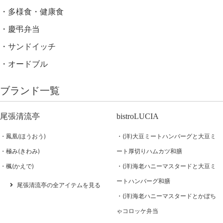
多様食・健康食
慶弔弁当
サンドイッチ
オードブル
ブランド一覧
尾張清流亭
bistroLUCIA
鳳凰(ほうおう)
(洋)大豆ミートハンバーグと大豆ミ
極み(きわみ)
ート厚切りハムカツ和膳
楓(かえで)
(洋)海老ハニーマスタードと大豆ミ
ートハンバーグ和膳
尾張清流亭の全アイテムを見る
(洋)海老ハニーマスタードとかぼち
ゃコロッケ弁当