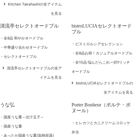
Kitchen Takahashiの全アイテム
を見る
清流亭セレクトオードブル
bistroLUCIAセレクトオード
ブル
全8品 和やかオードブル
ビストロルシアセレクション
中華盛り合わせオードブル
全8品お得！カジュアルオードブル
セレクトオードブル
全10品 悩んだらこれ一択!!リッチ
清流亭セレクトオードブルの全ア
オードブル
イテムを見る
bistroLUCIAセレクトオードブルの
全アイテムを見る
うな弘
Porter Bonheur（ポルテ・ボ
ヌール）
国産うな重～出汁玉子～
ヒレカツとカニクリームコロッケ
国産うな重
弁当
あったか国産うな重(加熱容器)