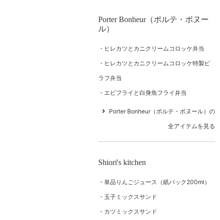
Porter Bonheur（ポルテ・ボヌー
ル）
ヒレカツとカニクリームコロッケ弁当
ヒレカツとカニクリームコロッケ特製ピ
ラフ弁当
エビフライと白身魚フライ弁当
Porter Bonheur（ポルテ・ボヌール）の
全アイテムを見る
Shiori's kitchen
単品りんごジュース（紙パック200ml）
玉子ミックスサンド
カツミックスサンド