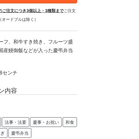
のご注文につき3個以上・3種類まで
ご注文
（オードブルは除く）
ーフ、和牛すき焼き、フルーツ盛
国産鰻御飯などが入った慶弔弁当
18センチ
ン内容
法事・法要
慶事・お祝い
和食
なぎ
慶弔弁当