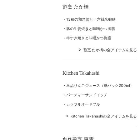
割烹 たか橋
13種の和惣菜と十六穀米御膳
豚の生姜焼きと味噌かつ御膳
牛すき焼きと味噌かつ御膳
割烹 たか橋の全アイテムを見る
Kitchen Takahashi
単品りんごジュース（紙パック200ml）
パーティーサンドイッチ
カラフルオードブル
Kitchen Takahashiの全アイテムを見る
創作割烹 東雲