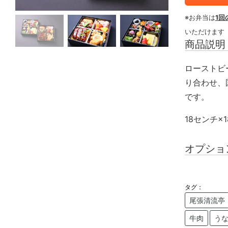
※お弁当は
1回
いただけます
商品説明
ローストビ
り合わせ、
です。
18センチ×
オプショ
タグ：
尾張清流亭
牛肉
う