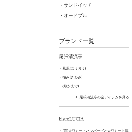
サンドイッチ
オードブル
ブランド一覧
尾張清流亭
鳳凰(ほうおう)
極み(きわみ)
楓(かえで)
尾張清流亭の全アイテムを見る
bistroLUCIA
(洋)大豆ミートハンバーグと大豆ミート厚