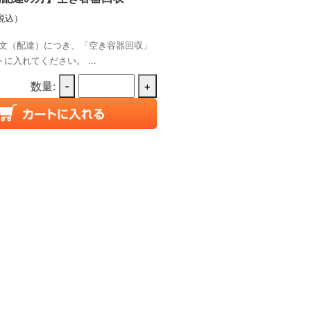
税込）
文（配達）につき、「空き容器回収」
に入れてください。 ...
数量:
-
+