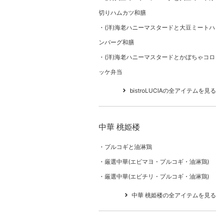
切りハムカツ和膳
(洋)海老ハニーマスタードと大豆ミートハ
ンバーグ和膳
(洋)海老ハニーマスタードとかぼちゃコロ
ッケ弁当
bistroLUCIAの全アイテムを見る
中華 桃姫楼
プルコギと油淋鶏
厳選中華(エビマヨ・プルコギ・油淋鶏)
厳選中華(エビチリ・プルコギ・油淋鶏)
中華 桃姫楼の全アイテムを見る