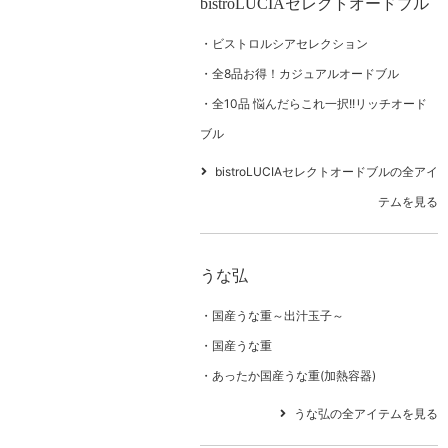
bistroLUCIAセレクトオードブル
ビストロルシアセレクション
全8品お得！カジュアルオードブル
全10品 悩んだらこれ一択!!リッチオード
ブル
bistroLUCIAセレクトオードブルの全アイ
テムを見る
うな弘
国産うな重～出汁玉子～
国産うな重
あったか国産うな重(加熱容器)
うな弘の全アイテムを見る