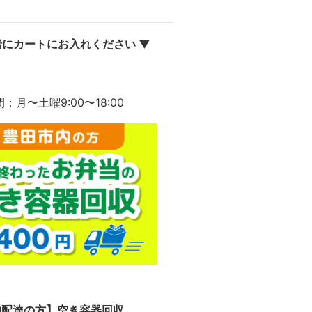
にカートにお入れください ▼
間：月〜土曜9:00〜18:00
内配達の方】空き容器回収