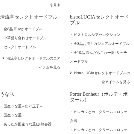
を見る
清流亭セレクトオードブル
bistroLUCIAセレクトオード
ブル
全8品 和やかオードブル
ビストロルシアセレクション
中華盛り合わせオードブル
全8品お得！カジュアルオードブル
セレクトオードブル
全10品 悩んだらこれ一択!!リッチ
清流亭セレクトオードブルの全ア
オードブル
イテムを見る
bistroLUCIAセレクトオードブルの
全アイテムを見る
うな弘
Porter Bonheur（ポルテ・ボ
ヌール）
国産うな重～出汁玉子～
ヒレカツとカニクリームコロッケ
国産うな重
弁当
あったか国産うな重(加熱容器)
ヒレカツとカニクリームコロッケ