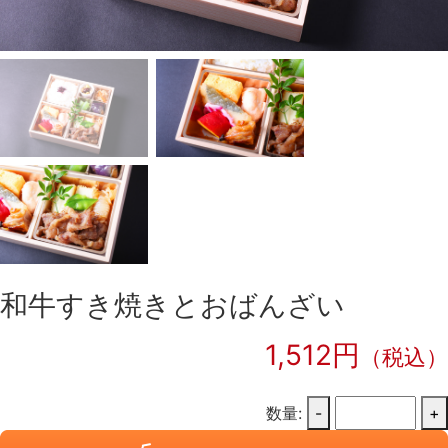
和牛すき焼きとおばんざい
1,512円
（税込）
数量:
-
+