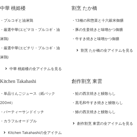
中華 桃姫楼
割烹 たか橋
プルコギと油淋鶏
13種の和惣菜と十六穀米御膳
厳選中華(エビマヨ・プルコギ・油
豚の生姜焼きと味噌かつ御膳
淋鶏)
牛すき焼きと味噌かつ御膳
厳選中華(エビチリ・プルコギ・油
割烹 たか橋の全アイテムを見る
淋鶏)
中華 桃姫楼の全アイテムを見る
Kitchen Takahashi
創作割烹 東雲
単品りんごジュース（紙パック
鮭の西京焼きと鰻散らし
200ml）
黒毛和牛すき焼きと鰻散らし
パーティーサンドイッチ
鰆の西京焼きと鰻散らし
カラフルオードブル
創作割烹 東雲の全アイテムを見る
Kitchen Takahashiの全アイテム