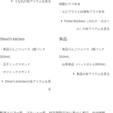
うな弘の全アイテムを見る
特製ピラフ弁当
エビフライと白身魚フライ弁当
Porter Bonheur（ポルテ・ボヌー
ル）の全アイテムを見る
Shiori's kitchen
単品
単品りんごジュース（紙パック
単品りんごジュース（紙パック
200ml）
200ml）
玉子ミックスサンド
お茶単品（ペットボトル500ml）
カツミックスサンド
単品の全アイテムを見る
Shiori's kitchenの全アイテムを見
る
配達エリア一覧
ブランド一覧
特定商取引法に基づく表記
会社情報