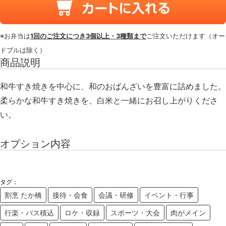
※お弁当は
1回のご注文につき3個以上・3種類まで
ご注文いただけます（オー
ドブルは除く）
商品説明
和牛すき焼きを中心に、和のおばんざいを豊富に詰めました。
柔らかな和牛すき焼きを、白米と一緒にお召し上がりくださ
い。
オプション内容
タグ：
割烹 たか橋
接待・会食
会議・研修
イベント・行事
行楽・バス積込
ロケ・収録
スポーツ・大会
肉がメイン