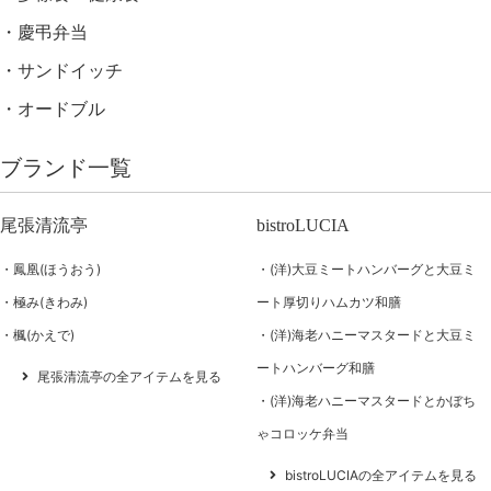
慶弔弁当
サンドイッチ
オードブル
ブランド一覧
尾張清流亭
bistroLUCIA
鳳凰(ほうおう)
(洋)大豆ミートハンバーグと大豆ミ
極み(きわみ)
ート厚切りハムカツ和膳
楓(かえで)
(洋)海老ハニーマスタードと大豆ミ
ートハンバーグ和膳
尾張清流亭の全アイテムを見る
(洋)海老ハニーマスタードとかぼち
ゃコロッケ弁当
bistroLUCIAの全アイテムを見る