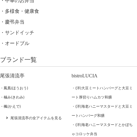
中華のお弁当
多様食・健康食
慶弔弁当
サンドイッチ
オードブル
ブランド一覧
尾張清流亭
bistroLUCIA
鳳凰(ほうおう)
(洋)大豆ミートハンバーグと大豆ミ
極み(きわみ)
ート厚切りハムカツ和膳
楓(かえで)
(洋)海老ハニーマスタードと大豆ミ
ートハンバーグ和膳
尾張清流亭の全アイテムを見る
(洋)海老ハニーマスタードとかぼち
ゃコロッケ弁当