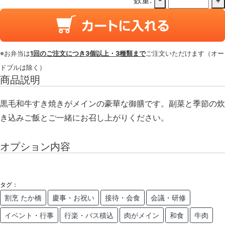
※お弁当は
1回のご注文につき3個以上・3種類まで
ご注文いただけます（オー
ドブルは除く）
商品説明
黒毛和牛すき焼きがメインの豪華な御膳です。副菜と季節の炊
き込みご飯とご一緒にお召し上がりください。
オプション内容
タグ：
割烹 たか橋
慶事・お祝い
接待・会食
会議・研修
イベント・行事
行楽・バス積込
肉がメイン
和食
牛肉