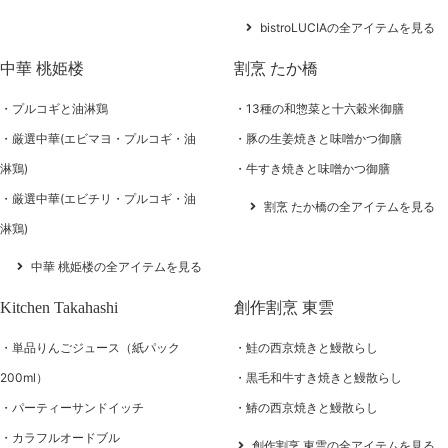
bistroLUCIAの全アイテムを見る
中華 桃姫楼
割烹 たか橋
プルコギと油淋鶏
13種の和惣菜と十六穀米御膳
厳選中華(エビマヨ・プルコギ・油
豚の生姜焼きと味噌かつ御膳
淋鶏)
牛すき焼きと味噌かつ御膳
厳選中華(エビチリ・プルコギ・油
割烹 たか橋の全アイテムを見る
淋鶏)
中華 桃姫楼の全アイテムを見る
Kitchen Takahashi
創作割烹 東雲
単品りんごジュース（紙パック
鮭の西京焼きと鰻散らし
200ml）
黒毛和牛すき焼きと鰻散らし
パーティーサンドイッチ
鰆の西京焼きと鰻散らし
カラフルオードブル
創作割烹 東雲の全アイテムを見る