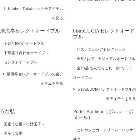
Kitchen Takahashiの全アイテム
を見る
清流亭セレクトオードブル
bistroLUCIAセレクトオード
ブル
全8品 和やかオードブル
ビストロルシアセレクション
中華盛り合わせオードブル
全8品お得！カジュアルオードブル
セレクトオードブル
全10品 悩んだらこれ一択!!リッチ
清流亭セレクトオードブルの全ア
オードブル
イテムを見る
bistroLUCIAセレクトオードブルの
全アイテムを見る
うな弘
Porter Bonheur（ポルテ・ボ
ヌール）
国産うな重～出汁玉子～
ヒレカツとカニクリームコロッケ
国産うな重
弁当