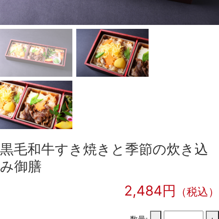
黒毛和牛すき焼きと季節の炊き込
み御膳
2,484円
（税込）
数量:
-
+