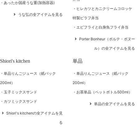
あったか国産うな重(加熱容器)
ヒレカツとカニクリームコロッケ
うな弘の全アイテムを見る
特製ピラフ弁当
エビフライと白身魚フライ弁当
Porter Bonheur（ポルテ・ボヌー
ル）の全アイテムを見る
Shiori's kitchen
単品
単品りんごジュース（紙パック
単品りんごジュース（紙パック
200ml）
200ml）
玉子ミックスサンド
お茶単品（ペットボトル500ml）
カツミックスサンド
単品の全アイテムを見る
Shiori's kitchenの全アイテムを見
る