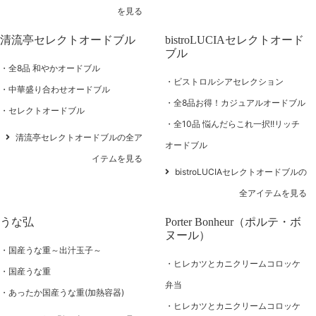
を見る
清流亭セレクトオードブル
bistroLUCIAセレクトオード
ブル
全8品 和やかオードブル
ビストロルシアセレクション
中華盛り合わせオードブル
全8品お得！カジュアルオードブル
セレクトオードブル
全10品 悩んだらこれ一択!!リッチ
清流亭セレクトオードブルの全ア
オードブル
イテムを見る
bistroLUCIAセレクトオードブルの
全アイテムを見る
うな弘
Porter Bonheur（ポルテ・ボ
ヌール）
国産うな重～出汁玉子～
ヒレカツとカニクリームコロッケ
国産うな重
弁当
あったか国産うな重(加熱容器)
ヒレカツとカニクリームコロッケ