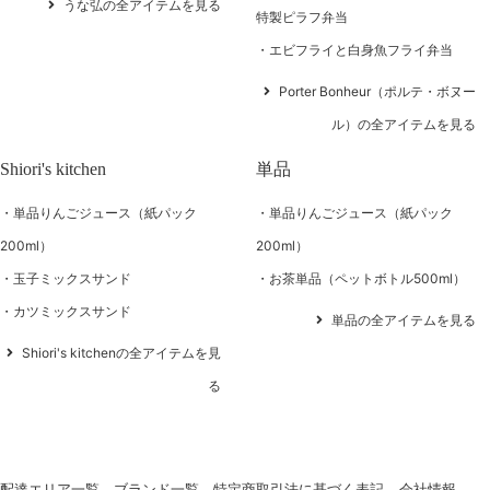
うな弘の全アイテムを見る
特製ピラフ弁当
エビフライと白身魚フライ弁当
Porter Bonheur（ポルテ・ボヌー
ル）の全アイテムを見る
Shiori's kitchen
単品
単品りんごジュース（紙パック
単品りんごジュース（紙パック
200ml）
200ml）
玉子ミックスサンド
お茶単品（ペットボトル500ml）
カツミックスサンド
単品の全アイテムを見る
Shiori's kitchenの全アイテムを見
る
配達エリア一覧
ブランド一覧
特定商取引法に基づく表記
会社情報