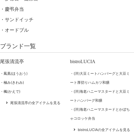
慶弔弁当
サンドイッチ
オードブル
ブランド一覧
尾張清流亭
bistroLUCIA
鳳凰(ほうおう)
(洋)大豆ミートハンバーグと大豆ミ
極み(きわみ)
ート厚切りハムカツ和膳
楓(かえで)
(洋)海老ハニーマスタードと大豆ミ
ートハンバーグ和膳
尾張清流亭の全アイテムを見る
(洋)海老ハニーマスタードとかぼち
ゃコロッケ弁当
bistroLUCIAの全アイテムを見る