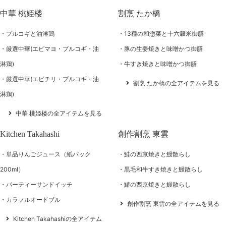
中華 桃姫楼
割烹 たか橋
プルコギと油淋鶏
13種の和惣菜と十六穀米御膳
厳選中華(エビマヨ・プルコギ・油
豚の生姜焼きと味噌かつ御膳
淋鶏)
牛すき焼きと味噌かつ御膳
厳選中華(エビチリ・プルコギ・油
割烹 たか橋の全アイテムを見る
淋鶏)
中華 桃姫楼の全アイテムを見る
Kitchen Takahashi
創作割烹 東雲
単品りんごジュース（紙パック
鮭の西京焼きと鰻散らし
200ml）
黒毛和牛すき焼きと鰻散らし
パーティーサンドイッチ
鰆の西京焼きと鰻散らし
カラフルオードブル
創作割烹 東雲の全アイテムを見る
Kitchen Takahashiの全アイテム