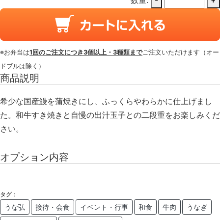
数量:
-
+
※お弁当は
1回のご注文につき3個以上・3種類まで
ご注文いただけます（オー
ドブルは除く）
商品説明
希少な国産鰻を蒲焼きにし、ふっくらやわらかに仕上げまし
た。和牛すき焼きと自慢の出汁玉子との二段重をお楽しみくだ
さい。
オプション内容
タグ：
うな弘
接待・会食
イベント・行事
和食
牛肉
うなぎ