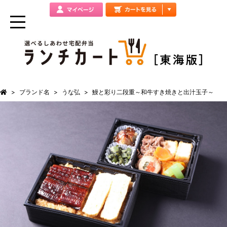
ブランド名
うな弘
鰻と彩り二段重～和牛すき焼きと出汁玉子～