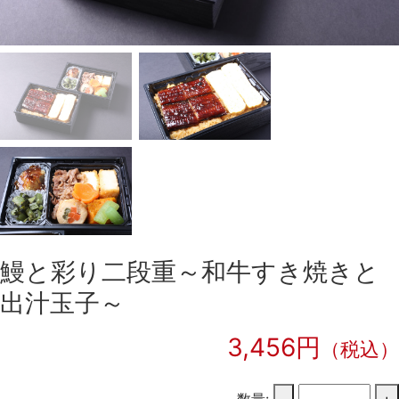
鰻と彩り二段重～和牛すき焼きと
出汁玉子～
3,456円
（税込）