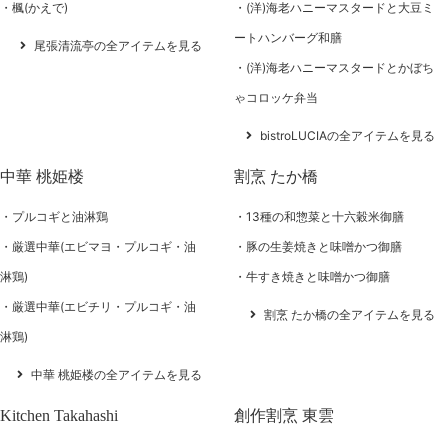
楓(かえで)
(洋)海老ハニーマスタードと大豆ミ
ートハンバーグ和膳
尾張清流亭の全アイテムを見る
(洋)海老ハニーマスタードとかぼち
ゃコロッケ弁当
bistroLUCIAの全アイテムを見る
中華 桃姫楼
割烹 たか橋
プルコギと油淋鶏
13種の和惣菜と十六穀米御膳
厳選中華(エビマヨ・プルコギ・油
豚の生姜焼きと味噌かつ御膳
淋鶏)
牛すき焼きと味噌かつ御膳
厳選中華(エビチリ・プルコギ・油
割烹 たか橋の全アイテムを見る
淋鶏)
中華 桃姫楼の全アイテムを見る
Kitchen Takahashi
創作割烹 東雲