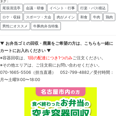
タグ：
尾張清流亭
会議・研修
イベント・行事
行楽・バス積込
ロケ・収録
スポーツ・大会
肉がメイン
和食
牛肉
鶏肉
男性にオススメ
牛豚肉弁当特集
▼ お弁当ゴミの回収・廃棄をご希望の方は、こちらも一緒に
カートにお入れください ▼
※容器回収は、
1回の配達につき1つのみ
ご注文ください。
※その他エリアは、ご注文前にお問い合わせください。
070-1665-5506（担当直通） 052-799-4882／受付時間：
月〜土曜9:00〜18:00