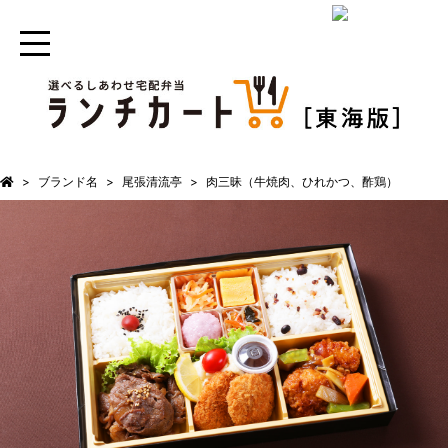
ブランド名
尾張清流亭
肉三昧（牛焼肉、ひれかつ、酢鶏）