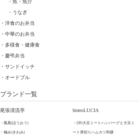
魚・魚介
うなぎ
洋食のお弁当
中華のお弁当
多様食・健康食
慶弔弁当
サンドイッチ
オードブル
ブランド一覧
尾張清流亭
bistroLUCIA
鳳凰(ほうおう)
(洋)大豆ミートハンバーグと大豆ミ
極み(きわみ)
ート厚切りハムカツ和膳