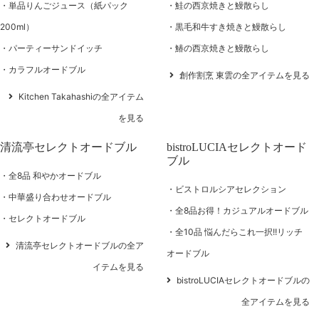
単品りんごジュース（紙パック
鮭の西京焼きと鰻散らし
200ml）
黒毛和牛すき焼きと鰻散らし
パーティーサンドイッチ
鰆の西京焼きと鰻散らし
カラフルオードブル
創作割烹 東雲の全アイテムを見る
Kitchen Takahashiの全アイテム
を見る
清流亭セレクトオードブル
bistroLUCIAセレクトオード
ブル
全8品 和やかオードブル
ビストロルシアセレクション
中華盛り合わせオードブル
全8品お得！カジュアルオードブル
セレクトオードブル
全10品 悩んだらこれ一択!!リッチ
清流亭セレクトオードブルの全ア
オードブル
イテムを見る
bistroLUCIAセレクトオードブルの
全アイテムを見る