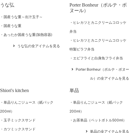
うな弘
Porter Bonheur（ポルテ・ボ
ヌール）
国産うな重～出汁玉子～
ヒレカツとカニクリームコロッケ
国産うな重
弁当
あったか国産うな重(加熱容器)
ヒレカツとカニクリームコロッケ
うな弘の全アイテムを見る
特製ピラフ弁当
エビフライと白身魚フライ弁当
Porter Bonheur（ポルテ・ボヌー
ル）の全アイテムを見る
Shiori's kitchen
単品
単品りんごジュース（紙パック
単品りんごジュース（紙パック
200ml）
200ml）
玉子ミックスサンド
お茶単品（ペットボトル500ml）
カツミックスサンド
単品の全アイテムを見る