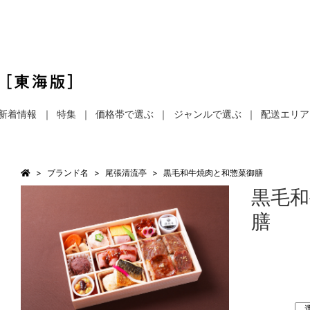
新着情報
特集
価格帯で選ぶ
ジャンルで選ぶ
配送エリア
ブランド名
尾張清流亭
黒毛和牛焼肉と和惣菜御膳
黒毛和
膳