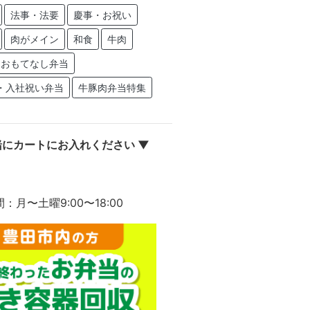
法事・法要
慶事・お祝い
肉がメイン
和食
牛肉
おもてなし弁当
・入社祝い弁当
牛豚肉弁当特集
にカートにお入れください ▼
間：月〜土曜9:00〜18:00