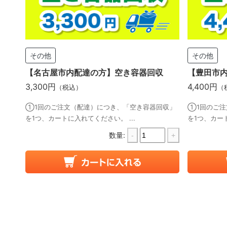
その他
その他
【名古屋市内配達の方】空き容器回収
【豊田市
3,300円
4,400円
（税込）
（
①1回のご注文（配達）につき、「空き容器回収」
①1回のご注
を1つ、カートに入れてください。 ...
を1つ、カート
数量:
-
+