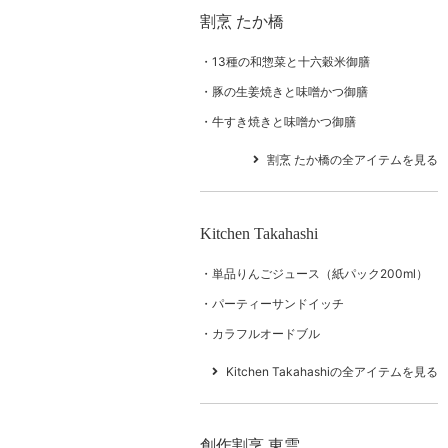
割烹 たか橋
13種の和惣菜と十六穀米御膳
豚の生姜焼きと味噌かつ御膳
牛すき焼きと味噌かつ御膳
割烹 たか橋の全アイテムを見る
Kitchen Takahashi
単品りんごジュース（紙パック200ml）
パーティーサンドイッチ
カラフルオードブル
Kitchen Takahashiの全アイテムを見る
創作割烹 東雲