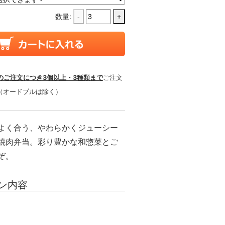
数量:
-
+
のご注文につき3個以上・3種類まで
ご注文
（オードブルは除く）
よく合う、やわらかくジューシー
焼肉弁当。彩り豊かな和惣菜とご
ぞ。
ン内容