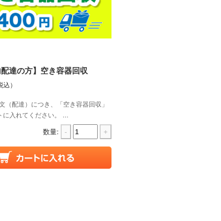
内配達の方】空き容器回収
税込）
文（配達）につき、「空き容器回収」
に入れてください。 ...
数量:
-
+