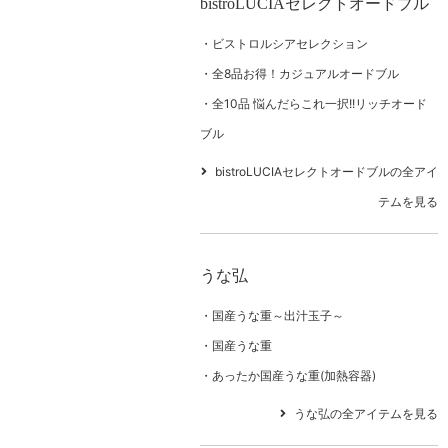
bistroLUCIAセレクトオードブル
ビストロルシアセレクション
全8品お得！カジュアルオードブル
全10品 悩んだらこれ一択!!リッチオード
ブル
bistroLUCIAセレクトオードブルの全アイ
テムを見る
うな弘
国産うな重～出汁玉子～
国産うな重
あったか国産うな重(加熱容器)
うな弘の全アイテムを見る