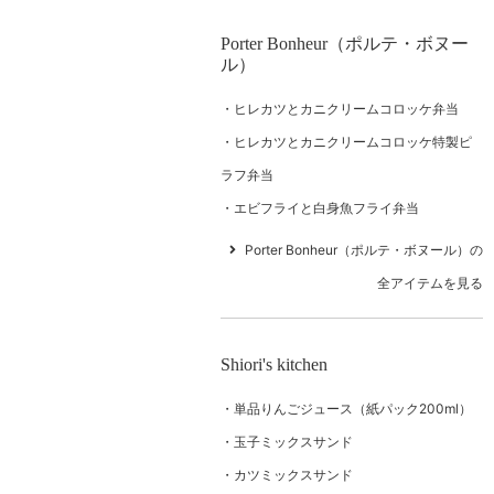
Porter Bonheur（ポルテ・ボヌー
ル）
ヒレカツとカニクリームコロッケ弁当
ヒレカツとカニクリームコロッケ特製ピ
ラフ弁当
エビフライと白身魚フライ弁当
Porter Bonheur（ポルテ・ボヌール）の
全アイテムを見る
Shiori's kitchen
単品りんごジュース（紙パック200ml）
玉子ミックスサンド
カツミックスサンド