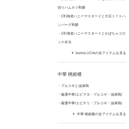
切りハムカツ和膳
(洋)海老ハニーマスタードと大豆ミートハ
ンバーグ和膳
(洋)海老ハニーマスタードとかぼちゃコロ
ッケ弁当
bistroLUCIAの全アイテムを見る
中華 桃姫楼
プルコギと油淋鶏
厳選中華(エビマヨ・プルコギ・油淋鶏)
厳選中華(エビチリ・プルコギ・油淋鶏)
中華 桃姫楼の全アイテムを見る