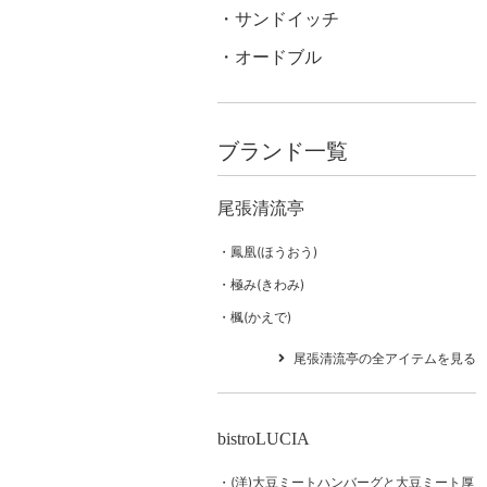
サンドイッチ
オードブル
ブランド一覧
尾張清流亭
鳳凰(ほうおう)
極み(きわみ)
楓(かえで)
尾張清流亭の全アイテムを見る
bistroLUCIA
(洋)大豆ミートハンバーグと大豆ミート厚