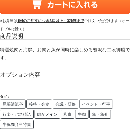
※お弁当は
1回のご注文につき3個以上・3種類まで
ご注文いただけます（オー
ドブルは除く）
商品説明
特選焼肉と海鮮、お肉と魚が同時に楽しめる贅沢な二段御膳で
す。
オプション内容
タグ：
尾張清流亭
接待・会食
会議・研修
イベント・行事
行楽・バス積込
肉がメイン
和食
牛肉
魚・魚介
牛豚肉弁当特集