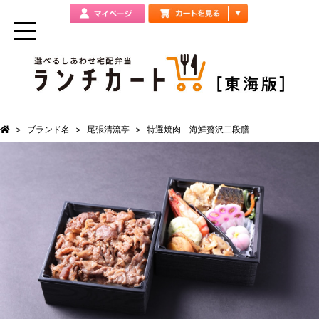
ブランド名
尾張清流亭
特選焼肉 海鮮贅沢二段膳