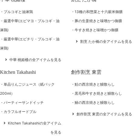
プルコギと油淋鶏
13種の和惣菜と十六穀米御膳
厳選中華(エビマヨ・プルコギ・油
豚の生姜焼きと味噌かつ御膳
淋鶏)
牛すき焼きと味噌かつ御膳
厳選中華(エビチリ・プルコギ・油
割烹 たか橋の全アイテムを見る
淋鶏)
中華 桃姫楼の全アイテムを見る
Kitchen Takahashi
創作割烹 東雲
単品りんごジュース（紙パック
鮭の西京焼きと鰻散らし
200ml）
黒毛和牛すき焼きと鰻散らし
パーティーサンドイッチ
鰆の西京焼きと鰻散らし
カラフルオードブル
創作割烹 東雲の全アイテムを見る
Kitchen Takahashiの全アイテム
を見る