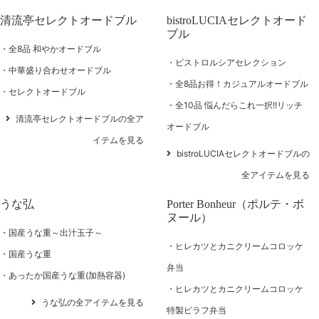
清流亭セレクトオードブル
bistroLUCIAセレクトオード
ブル
全8品 和やかオードブル
ビストロルシアセレクション
中華盛り合わせオードブル
全8品お得！カジュアルオードブル
セレクトオードブル
全10品 悩んだらこれ一択!!リッチ
清流亭セレクトオードブルの全ア
オードブル
イテムを見る
bistroLUCIAセレクトオードブルの
全アイテムを見る
うな弘
Porter Bonheur（ポルテ・ボ
ヌール）
国産うな重～出汁玉子～
ヒレカツとカニクリームコロッケ
国産うな重
弁当
あったか国産うな重(加熱容器)
ヒレカツとカニクリームコロッケ
うな弘の全アイテムを見る
特製ピラフ弁当