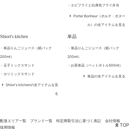
エビフライと白身魚フライ弁当
Porter Bonheur（ポルテ・ボヌー
ル）の全アイテムを見る
Shiori's kitchen
単品
単品りんごジュース（紙パック
単品りんごジュース（紙パック
200ml）
200ml）
玉子ミックスサンド
お茶単品（ペットボトル500ml）
カツミックスサンド
単品の全アイテムを見る
Shiori's kitchenの全アイテムを見
る
配達エリア一覧
ブランド一覧
特定商取引法に基づく表記
会社情報
TOP
採用情報