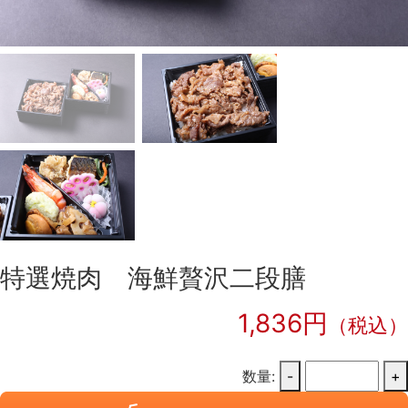
特選焼肉 海鮮贅沢二段膳
1,836円
（税込）
数量:
-
+