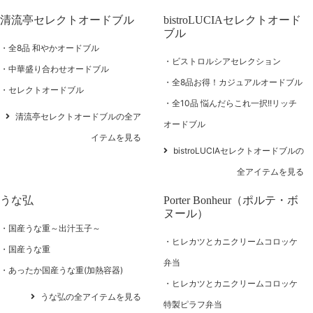
清流亭セレクトオードブル
bistroLUCIAセレクトオード
ブル
全8品 和やかオードブル
ビストロルシアセレクション
中華盛り合わせオードブル
全8品お得！カジュアルオードブル
セレクトオードブル
全10品 悩んだらこれ一択!!リッチ
清流亭セレクトオードブルの全ア
オードブル
イテムを見る
bistroLUCIAセレクトオードブルの
全アイテムを見る
うな弘
Porter Bonheur（ポルテ・ボ
ヌール）
国産うな重～出汁玉子～
ヒレカツとカニクリームコロッケ
国産うな重
弁当
あったか国産うな重(加熱容器)
ヒレカツとカニクリームコロッケ
うな弘の全アイテムを見る
特製ピラフ弁当