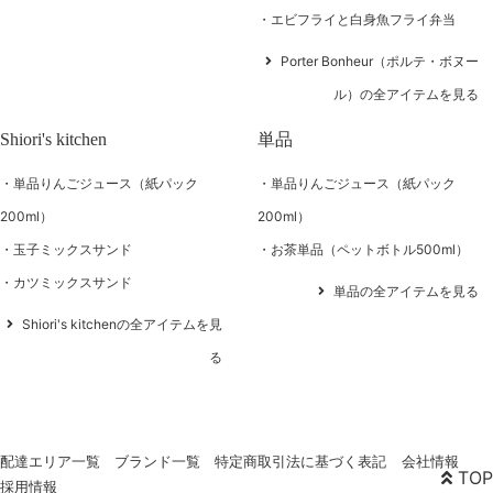
エビフライと白身魚フライ弁当
Porter Bonheur（ポルテ・ボヌー
ル）の全アイテムを見る
Shiori's kitchen
単品
単品りんごジュース（紙パック
単品りんごジュース（紙パック
200ml）
200ml）
玉子ミックスサンド
お茶単品（ペットボトル500ml）
カツミックスサンド
単品の全アイテムを見る
Shiori's kitchenの全アイテムを見
る
配達エリア一覧
ブランド一覧
特定商取引法に基づく表記
会社情報
TOP
採用情報