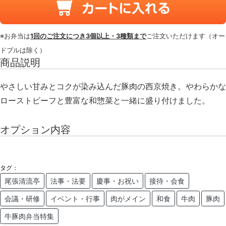
※お弁当は
1回のご注文につき3個以上・3種類まで
ご注文いただけます（オー
ドブルは除く）
商品説明
やさしい甘みとコクが染み込んだ豚肉の西京焼き。やわらかな
ローストビーフと豊富な和惣菜と一緒に盛り付けました。
オプション内容
タグ：
尾張清流亭
法事・法要
慶事・お祝い
接待・会食
会議・研修
イベント・行事
肉がメイン
和食
牛肉
豚肉
牛豚肉弁当特集