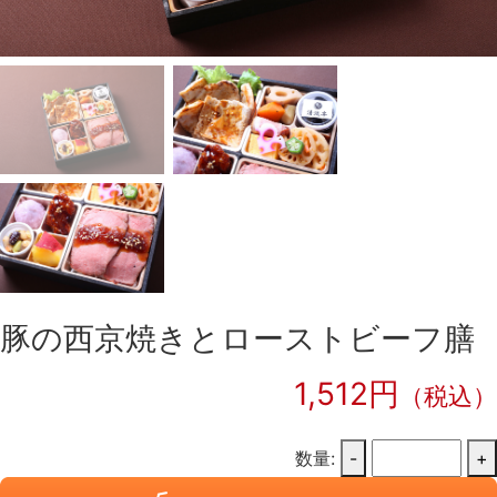
豚の西京焼きとローストビーフ膳
1,512円
（税込）
数量:
-
+