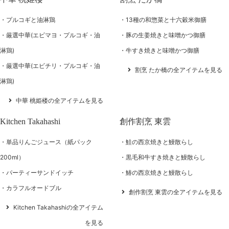
プルコギと油淋鶏
13種の和惣菜と十六穀米御膳
厳選中華(エビマヨ・プルコギ・油
豚の生姜焼きと味噌かつ御膳
淋鶏)
牛すき焼きと味噌かつ御膳
厳選中華(エビチリ・プルコギ・油
割烹 たか橋の全アイテムを見る
淋鶏)
中華 桃姫楼の全アイテムを見る
Kitchen Takahashi
創作割烹 東雲
単品りんごジュース（紙パック
鮭の西京焼きと鰻散らし
200ml）
黒毛和牛すき焼きと鰻散らし
パーティーサンドイッチ
鰆の西京焼きと鰻散らし
カラフルオードブル
創作割烹 東雲の全アイテムを見る
Kitchen Takahashiの全アイテム
を見る