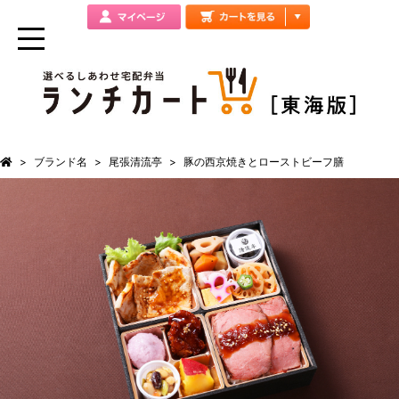
ブランド名
尾張清流亭
豚の西京焼きとローストビーフ膳