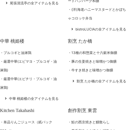
ートハンバーグ和膳
尾張清流亭の全アイテムを見る
(洋)海老ハニーマスタードとかぼち
ゃコロッケ弁当
bistroLUCIAの全アイテムを見る
中華 桃姫楼
割烹 たか橋
プルコギと油淋鶏
13種の和惣菜と十六穀米御膳
厳選中華(エビマヨ・プルコギ・油
豚の生姜焼きと味噌かつ御膳
淋鶏)
牛すき焼きと味噌かつ御膳
厳選中華(エビチリ・プルコギ・油
割烹 たか橋の全アイテムを見る
淋鶏)
中華 桃姫楼の全アイテムを見る
Kitchen Takahashi
創作割烹 東雲
単品りんごジュース（紙パック
鮭の西京焼きと鰻散らし