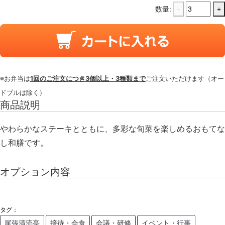
数量:
-
+
※お弁当は
1回のご注文につき3個以上・3種類まで
ご注文いただけます（オー
ドブルは除く）
商品説明
やわらかなステーキとともに、多彩な旬菜を楽しめるおもてな
し和膳です。
オプション内容
タグ：
尾張清流亭
接待・会食
会議・研修
イベント・行事