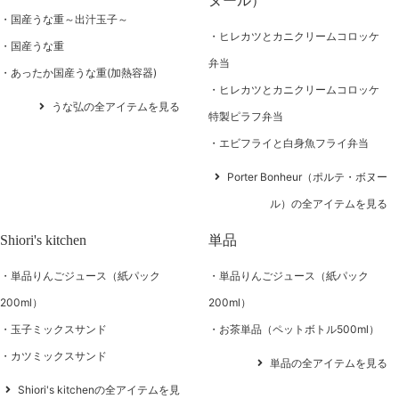
ヌール）
国産うな重～出汁玉子～
ヒレカツとカニクリームコロッケ
国産うな重
弁当
あったか国産うな重(加熱容器)
ヒレカツとカニクリームコロッケ
うな弘の全アイテムを見る
特製ピラフ弁当
エビフライと白身魚フライ弁当
Porter Bonheur（ポルテ・ボヌー
ル）の全アイテムを見る
Shiori's kitchen
単品
単品りんごジュース（紙パック
単品りんごジュース（紙パック
200ml）
200ml）
玉子ミックスサンド
お茶単品（ペットボトル500ml）
カツミックスサンド
単品の全アイテムを見る
Shiori's kitchenの全アイテムを見