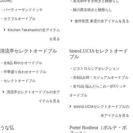
200ml）
黒毛和牛すき焼きと鰻散らし
パーティーサンドイッチ
鰆の西京焼きと鰻散らし
カラフルオードブル
創作割烹 東雲の全アイテムを見る
Kitchen Takahashiの全アイテム
を見る
清流亭セレクトオードブル
bistroLUCIAセレクトオード
ブル
全8品 和やかオードブル
ビストロルシアセレクション
中華盛り合わせオードブル
全8品お得！カジュアルオードブル
セレクトオードブル
全10品 悩んだらこれ一択!!リッチ
清流亭セレクトオードブルの全ア
オードブル
イテムを見る
bistroLUCIAセレクトオードブルの
全アイテムを見る
うな弘
Porter Bonheur（ポルテ・ボ