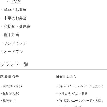
うなぎ
洋食のお弁当
中華のお弁当
多様食・健康食
慶弔弁当
サンドイッチ
オードブル
ブランド一覧
尾張清流亭
bistroLUCIA
鳳凰(ほうおう)
(洋)大豆ミートハンバーグと大豆ミ
極み(きわみ)
ート厚切りハムカツ和膳
楓(かえで)
(洋)海老ハニーマスタードと大豆ミ