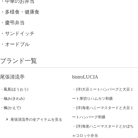
中華のお弁当
多様食・健康食
慶弔弁当
サンドイッチ
オードブル
ブランド一覧
尾張清流亭
bistroLUCIA
鳳凰(ほうおう)
(洋)大豆ミートハンバーグと大豆ミ
極み(きわみ)
ート厚切りハムカツ和膳
楓(かえで)
(洋)海老ハニーマスタードと大豆ミ
ートハンバーグ和膳
尾張清流亭の全アイテムを見る
(洋)海老ハニーマスタードとかぼち
ゃコロッケ弁当