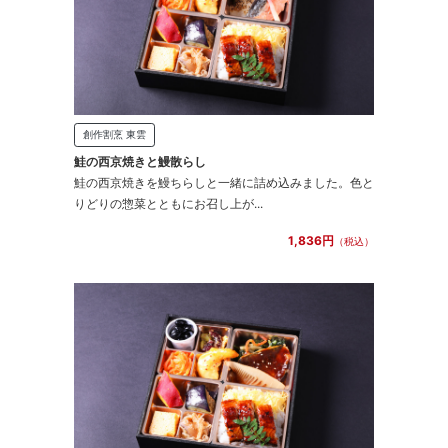
創作割烹 東雲
鮭の西京焼きと鰻散らし
鮭の西京焼きを鰻ちらしと一緒に詰め込みました。色と
りどりの惣菜とともにお召し上が...
1,836円
（税込）