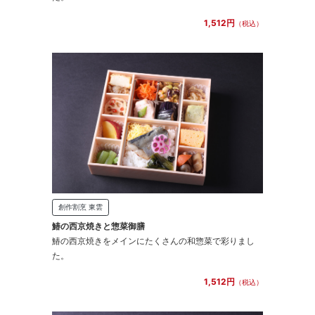
1,512円
（税込）
創作割烹 東雲
鰆の西京焼きと惣菜御膳
鰆の西京焼きをメインにたくさんの和惣菜で彩りまし
た。
1,512円
（税込）