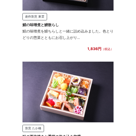
創作割烹 東雲
鯖の味噌煮と鰻散らし
鯖の味噌煮を鰻ちらしと一緒に詰め込みました。色とり
どりの惣菜とともにお召し上がり...
1,836円
（税込）
割烹 たか橋