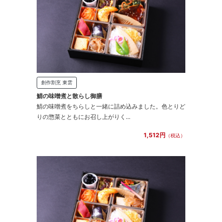
創作割烹 東雲
鯖の味噌煮と散らし御膳
鯖の味噌煮をちらしと一緒に詰め込みました。色とりど
りの惣菜とともにお召し上がりく...
1,512円
（税込）