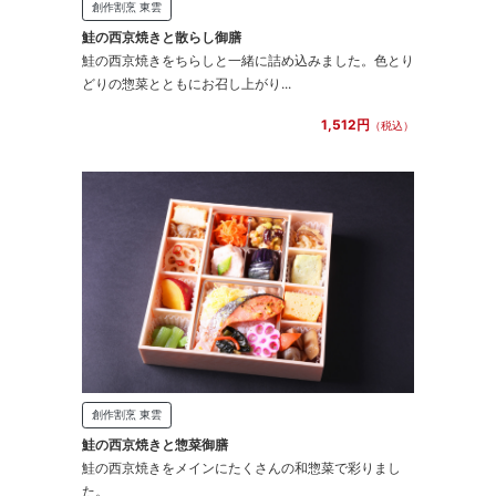
創作割烹 東雲
鮭の西京焼きと散らし御膳
鮭の西京焼きをちらしと一緒に詰め込みました。色とり
どりの惣菜とともにお召し上がり...
1,512円
（税込）
創作割烹 東雲
鮭の西京焼きと惣菜御膳
鮭の西京焼きをメインにたくさんの和惣菜で彩りまし
た。