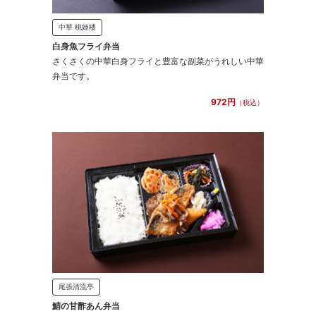
中華 桃姫楼
白身魚フライ弁当
さくさくの中華白身フライと豊富な副菜がうれしい中華
弁当です。
972円
（税込）
尾張清流亭
鯖の甘酢あん弁当