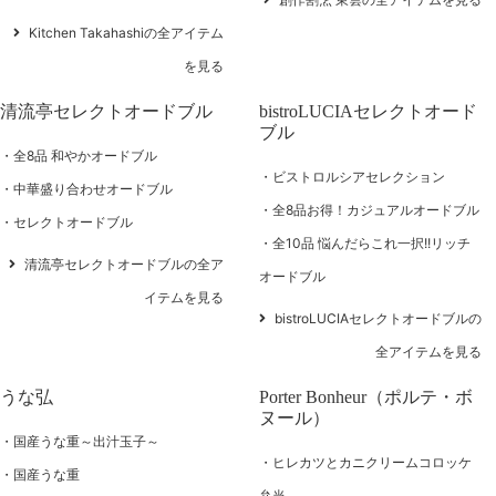
Kitchen Takahashiの全アイテム
を見る
清流亭セレクトオードブル
bistroLUCIAセレクトオード
ブル
全8品 和やかオードブル
ビストロルシアセレクション
中華盛り合わせオードブル
全8品お得！カジュアルオードブル
セレクトオードブル
全10品 悩んだらこれ一択!!リッチ
清流亭セレクトオードブルの全ア
オードブル
イテムを見る
bistroLUCIAセレクトオードブルの
全アイテムを見る
うな弘
Porter Bonheur（ポルテ・ボ
ヌール）
国産うな重～出汁玉子～
ヒレカツとカニクリームコロッケ
国産うな重
弁当