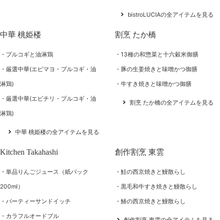
bistroLUCIAの全アイテムを見る
中華 桃姫楼
割烹 たか橋
プルコギと油淋鶏
13種の和惣菜と十六穀米御膳
厳選中華(エビマヨ・プルコギ・油
豚の生姜焼きと味噌かつ御膳
淋鶏)
牛すき焼きと味噌かつ御膳
厳選中華(エビチリ・プルコギ・油
割烹 たか橋の全アイテムを見る
淋鶏)
中華 桃姫楼の全アイテムを見る
Kitchen Takahashi
創作割烹 東雲
単品りんごジュース（紙パック
鮭の西京焼きと鰻散らし
200ml）
黒毛和牛すき焼きと鰻散らし
パーティーサンドイッチ
鰆の西京焼きと鰻散らし
カラフルオードブル
創作割烹 東雲の全アイテムを見る