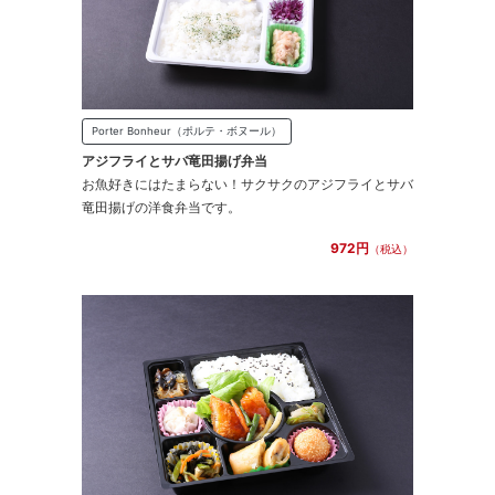
Porter Bonheur（ポルテ・ボヌール）
アジフライとサバ竜田揚げ弁当
お魚好きにはたまらない！サクサクのアジフライとサバ
竜田揚げの洋食弁当です。
972円
（税込）