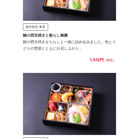
創作割烹 東雲
鰆の西京焼きと散らし御膳
鰆の西京焼きをちらしと一緒に詰め込みました。色とり
どりの惣菜とともにお召し上がり...
1,512円
（税込）