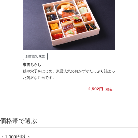
創作割烹 東雲
東雲ちらし
鰻や穴子をはじめ、東雲人気のおかずがたっぷり詰まっ
た贅沢な弁当です。
2,592円
（税込）
価格帯で選ぶ
1,000円以下