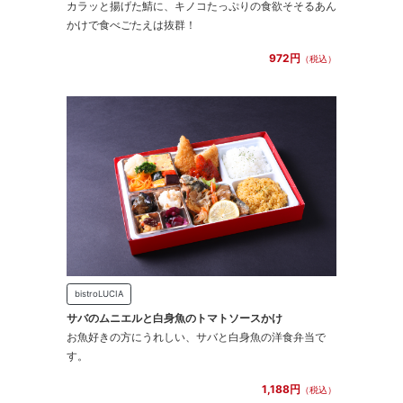
カラッと揚げた鯖に、キノコたっぷりの食欲そそるあん
かけで食べごたえは抜群！
972円
（税込）
bistroLUCIA
サバのムニエルと白身魚のトマトソースかけ
お魚好きの方にうれしい、サバと白身魚の洋食弁当で
す。
1,188円
（税込）