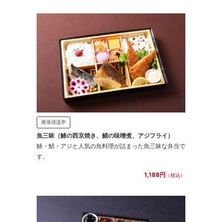
尾張清流亭
魚三昧（鰆の西京焼き、鯖の味噌煮、アジフライ）
鰆・鯖・アジと人気の魚料理が詰まった魚三昧な弁当で
す。
1,188円
（税込）