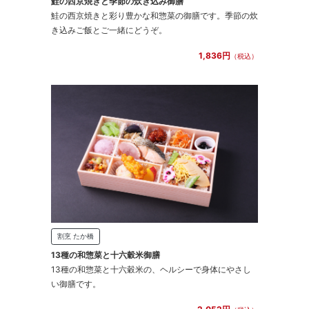
鮭の西京焼きと季節の炊き込み御膳
鮭の西京焼きと彩り豊かな和惣菜の御膳です。季節の炊
き込みご飯とご一緒にどうぞ。
1,836円
（税込）
割烹 たか橋
13種の和惣菜と十六穀米御膳
13種の和惣菜と十六穀米の、ヘルシーで身体にやさし
い御膳です。