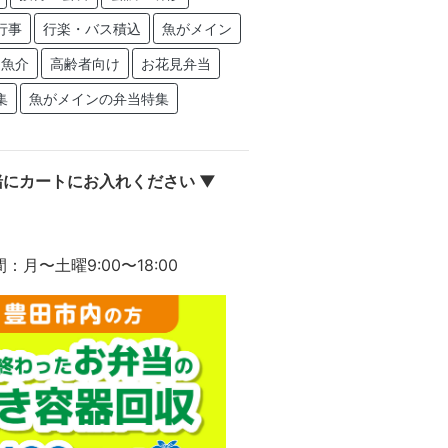
行事
行楽・バス積込
魚がメイン
・魚介
高齢者向け
お花見弁当
集
魚がメインの弁当特集
にカートにお入れください ▼
間：月〜土曜9:00〜18:00