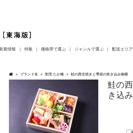
新着情報
特集
価格帯で選ぶ
ジャンルで選ぶ
配送エリア
ブランド名
割烹 たか橋
鮭の西京焼きと季節の炊き込み御膳
鮭の
き込