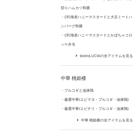
切りハムカツ和膳
(洋)海老ハニーマスタードと大豆ミートハ
ンバーグ和膳
(洋)海老ハニーマスタードとかぼちゃコロ
ッケ弁当
bistroLUCIAの全アイテムを見る
中華 桃姫楼
プルコギと油淋鶏
厳選中華(エビマヨ・プルコギ・油淋鶏)
厳選中華(エビチリ・プルコギ・油淋鶏)
中華 桃姫楼の全アイテムを見る