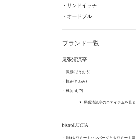
サンドイッチ
オードブル
ブランド一覧
尾張清流亭
鳳凰(ほうおう)
極み(きわみ)
楓(かえで)
尾張清流亭の全アイテムを見る
bistroLUCIA
(洋)大豆ミートハンバーグと大豆ミート厚