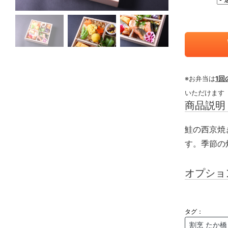
※お弁当は
1回
いただけます
商品説明
鮭の西京焼
す。季節の
オプショ
タグ：
割烹 たか橋