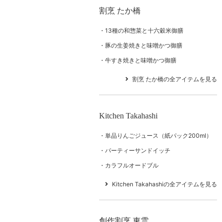
割烹 たか橋
13種の和惣菜と十六穀米御膳
豚の生姜焼きと味噌かつ御膳
牛すき焼きと味噌かつ御膳
割烹 たか橋の全アイテムを見る
Kitchen Takahashi
単品りんごジュース（紙パック200ml）
パーティーサンドイッチ
カラフルオードブル
Kitchen Takahashiの全アイテムを見る
創作割烹 東雲