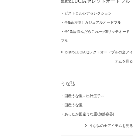
bistroLUCIAセレクトオードブル
ビストロルシアセレクション
全8品お得！カジュアルオードブル
全10品 悩んだらこれ一択!!リッチオード
ブル
bistroLUCIAセレクトオードブルの全アイ
テムを見る
うな弘
国産うな重～出汁玉子～
国産うな重
あったか国産うな重(加熱容器)
うな弘の全アイテムを見る