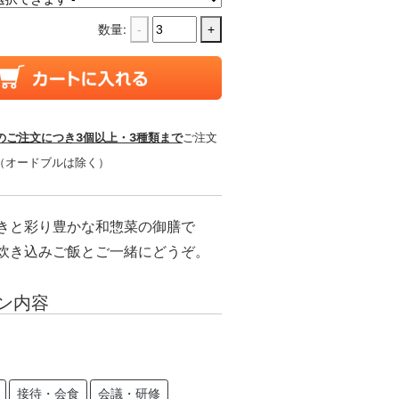
数量:
-
+
のご注文につき3個以上・3種類まで
ご注文
（オードブルは除く）
きと彩り豊かな和惣菜の御膳で
炊き込みご飯とご一緒にどうぞ。
ン内容
接待・会食
会議・研修