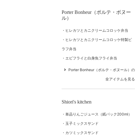
Porter Bonheur（ポルテ・ボヌー
ル）
ヒレカツとカニクリームコロッケ弁当
ヒレカツとカニクリームコロッケ特製ピ
ラフ弁当
エビフライと白身魚フライ弁当
Porter Bonheur（ポルテ・ボヌール）の
全アイテムを見る
Shiori's kitchen
単品りんごジュース（紙パック200ml）
玉子ミックスサンド
カツミックスサンド