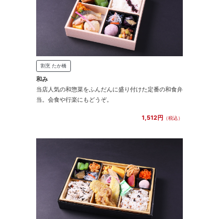
割烹 たか橋
和み
当店人気の和惣菜をふんだんに盛り付けた定番の和食弁
当。会食や行楽にもどうぞ。
1,512円
（税込）