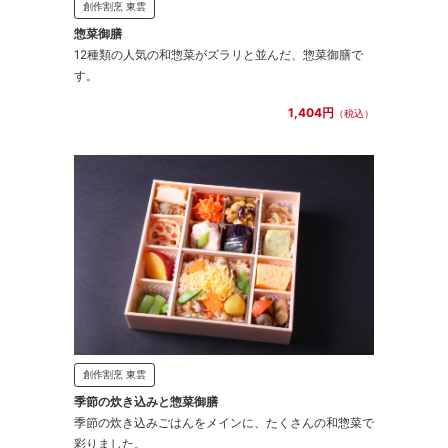
創作割烹 東雲
惣菜御膳
12種類の人気の和惣菜がズラリと並んだ、惣菜御膳で
す。
1,404円
（税込）
創作割烹 東雲
季節の炊き込みと惣菜御膳
季節の炊き込みごはんをメインに、たくさんの和惣菜で
彩りました。