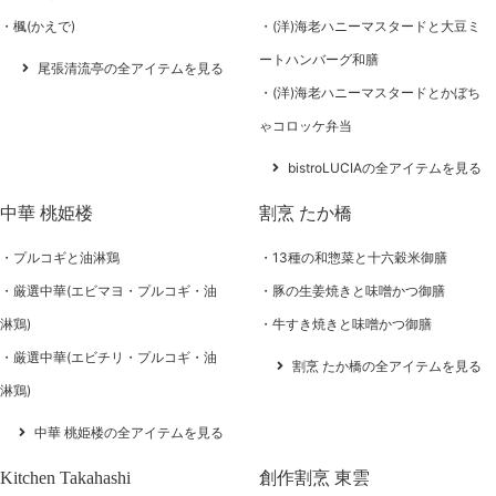
楓(かえで)
(洋)海老ハニーマスタードと大豆ミ
ートハンバーグ和膳
尾張清流亭の全アイテムを見る
(洋)海老ハニーマスタードとかぼち
ゃコロッケ弁当
bistroLUCIAの全アイテムを見る
中華 桃姫楼
割烹 たか橋
プルコギと油淋鶏
13種の和惣菜と十六穀米御膳
厳選中華(エビマヨ・プルコギ・油
豚の生姜焼きと味噌かつ御膳
淋鶏)
牛すき焼きと味噌かつ御膳
厳選中華(エビチリ・プルコギ・油
割烹 たか橋の全アイテムを見る
淋鶏)
中華 桃姫楼の全アイテムを見る
Kitchen Takahashi
創作割烹 東雲