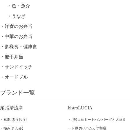
魚・魚介
うなぎ
洋食のお弁当
中華のお弁当
多様食・健康食
慶弔弁当
サンドイッチ
オードブル
ブランド一覧
尾張清流亭
bistroLUCIA
鳳凰(ほうおう)
(洋)大豆ミートハンバーグと大豆ミ
極み(きわみ)
ート厚切りハムカツ和膳