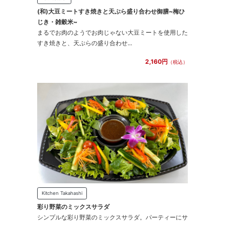
(和)大豆ミートすき焼きと天ぷら盛り合わせ御膳~梅ひ
じき・雑穀米~
まるでお肉のようでお肉じゃない大豆ミートを使用した
すき焼きと、天ぷらの盛り合わせ...
2,160円
（税込）
Kitchen Takahashi
彩り野菜のミックスサラダ
シンプルな彩り野菜のミックスサラダ。パーティーにサ