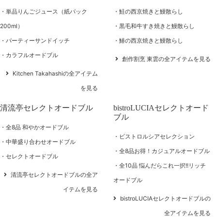
単品りんごジュース（紙パック
鮭の西京焼きと鰻散らし
200ml）
黒毛和牛すき焼きと鰻散らし
パーティーサンドイッチ
鰆の西京焼きと鰻散らし
カラフルオードブル
創作割烹 東雲の全アイテムを見る
Kitchen Takahashiの全アイテム
を見る
清流亭セレクトオードブル
bistroLUCIAセレクトオード
ブル
全8品 和やかオードブル
ビストロルシアセレクション
中華盛り合わせオードブル
全8品お得！カジュアルオードブル
セレクトオードブル
全10品 悩んだらこれ一択!!リッチ
清流亭セレクトオードブルの全ア
オードブル
イテムを見る
bistroLUCIAセレクトオードブルの
全アイテムを見る