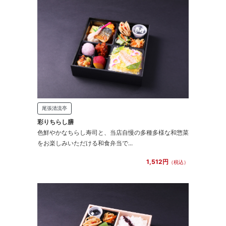
尾張清流亭
彩りちらし膳
色鮮やかなちらし寿司と、当店自慢の多種多様な和惣菜
をお楽しみいただける和食弁当で...
1,512円
（税込）