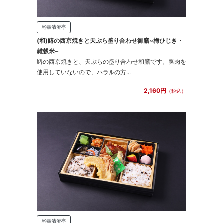
尾張清流亭
(和)鰆の西京焼きと天ぷら盛り合わせ御膳~梅ひじき・
雑穀米~
鰆の西京焼きと、天ぷらの盛り合わせ和膳です。豚肉を
使用していないので、ハラルの方...
2,160円
（税込）
尾張清流亭