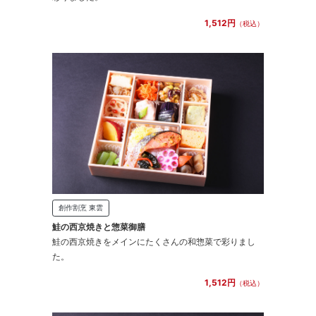
1,512円
（税込）
創作割烹 東雲
鮭の西京焼きと惣菜御膳
鮭の西京焼きをメインにたくさんの和惣菜で彩りまし
た。
1,512円
（税込）