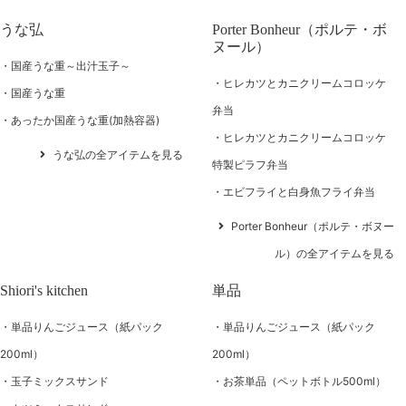
うな弘
Porter Bonheur（ポルテ・ボ
ヌール）
国産うな重～出汁玉子～
ヒレカツとカニクリームコロッケ
国産うな重
弁当
あったか国産うな重(加熱容器)
ヒレカツとカニクリームコロッケ
うな弘の全アイテムを見る
特製ピラフ弁当
エビフライと白身魚フライ弁当
Porter Bonheur（ポルテ・ボヌー
ル）の全アイテムを見る
Shiori's kitchen
単品
単品りんごジュース（紙パック
単品りんごジュース（紙パック
200ml）
200ml）
玉子ミックスサンド
お茶単品（ペットボトル500ml）