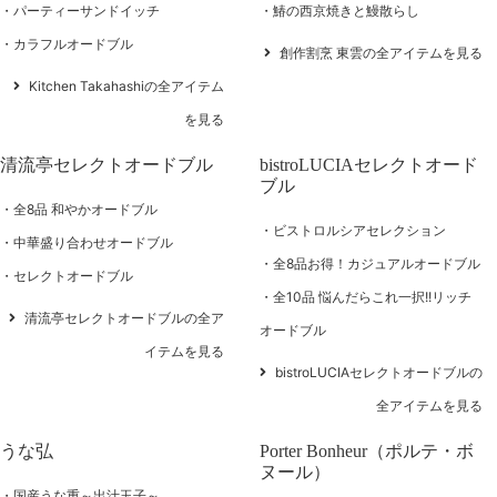
パーティーサンドイッチ
鰆の西京焼きと鰻散らし
カラフルオードブル
創作割烹 東雲の全アイテムを見る
Kitchen Takahashiの全アイテム
を見る
清流亭セレクトオードブル
bistroLUCIAセレクトオード
ブル
全8品 和やかオードブル
ビストロルシアセレクション
中華盛り合わせオードブル
全8品お得！カジュアルオードブル
セレクトオードブル
全10品 悩んだらこれ一択!!リッチ
清流亭セレクトオードブルの全ア
オードブル
イテムを見る
bistroLUCIAセレクトオードブルの
全アイテムを見る
うな弘
Porter Bonheur（ポルテ・ボ
ヌール）
国産うな重～出汁玉子～