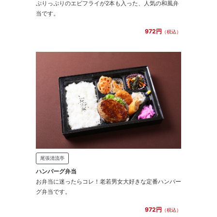
ぷりっぷりのエビフライが2本も入った、人気の和風弁
当です。
972円
（税込）
尾張清流亭
ハンバーグ弁当
お弁当に迷ったらコレ！老若男女大好きな定番ハンバー
グ弁当です。
972円
（税込）