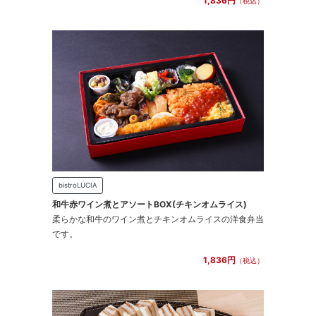
1,836円
（税込）
bistroLUCIA
和牛赤ワイン煮とアソートBOX(チキンオムライス)
柔らかな和牛のワイン煮とチキンオムライスの洋食弁当
です。
1,836円
（税込）