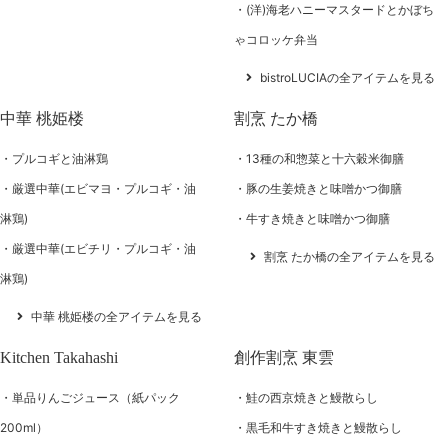
(洋)海老ハニーマスタードとかぼち
ゃコロッケ弁当
bistroLUCIAの全アイテムを見る
中華 桃姫楼
割烹 たか橋
プルコギと油淋鶏
13種の和惣菜と十六穀米御膳
厳選中華(エビマヨ・プルコギ・油
豚の生姜焼きと味噌かつ御膳
淋鶏)
牛すき焼きと味噌かつ御膳
厳選中華(エビチリ・プルコギ・油
割烹 たか橋の全アイテムを見る
淋鶏)
中華 桃姫楼の全アイテムを見る
Kitchen Takahashi
創作割烹 東雲
単品りんごジュース（紙パック
鮭の西京焼きと鰻散らし
200ml）
黒毛和牛すき焼きと鰻散らし