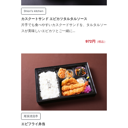
Shiori's kitchen
カスクートサンド エビカツタルタルソース
片手でも食べやすいカスクードサンドを、タルタルソー
スが美味しいエビカツとご一緒に...
972円
（税込）
尾張清流亭
エビフライ弁当