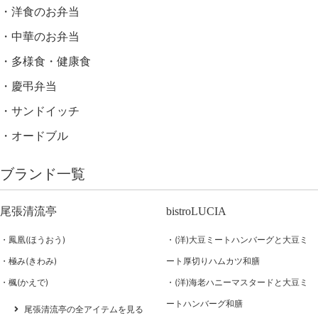
洋食のお弁当
中華のお弁当
多様食・健康食
慶弔弁当
サンドイッチ
オードブル
ブランド一覧
尾張清流亭
bistroLUCIA
鳳凰(ほうおう)
(洋)大豆ミートハンバーグと大豆ミ
極み(きわみ)
ート厚切りハムカツ和膳
楓(かえで)
(洋)海老ハニーマスタードと大豆ミ
ートハンバーグ和膳
尾張清流亭の全アイテムを見る