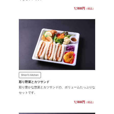
1,188円
（税込）
Shiori's kitchen
彩り野菜とカツサンド
彩り豊かな惣菜とカツサンドの、ボリュームたっぷりな
セットです。
1,188円
（税込）