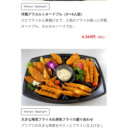
Kitchen Takahashi
洋風アラカルトオードブル（3〜4人前）
エビフライから唐揚げまで、人気のフライが揃った洋風
オードブル。タルタルソースでお...
4,320円
（税込）
Kitchen Takahashi
大きな海老フライ＆白身魚フライの盛り合わせ
プリプリの大きな海老をサクッとフライに仕上げまし