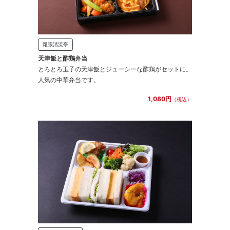
尾張清流亭
天津飯と酢鶏弁当
とろとろ玉子の天津飯とジューシーな酢鶏がセットに。
人気の中華弁当です。
1,080円
（税込）