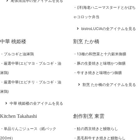
尾張清流亭の全アイテムを見る
(洋)海老ハニーマスタードとかぼち
ゃコロッケ弁当
bistroLUCIAの全アイテムを見る
中華 桃姫楼
割烹 たか橋
プルコギと油淋鶏
13種の和惣菜と十六穀米御膳
厳選中華(エビマヨ・プルコギ・油
豚の生姜焼きと味噌かつ御膳
淋鶏)
牛すき焼きと味噌かつ御膳
厳選中華(エビチリ・プルコギ・油
割烹 たか橋の全アイテムを見る
淋鶏)
中華 桃姫楼の全アイテムを見る
Kitchen Takahashi
創作割烹 東雲
単品りんごジュース（紙パック
鮭の西京焼きと鰻散らし
200ml）
黒毛和牛すき焼きと鰻散らし