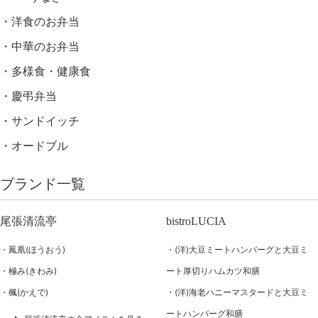
洋食のお弁当
中華のお弁当
多様食・健康食
慶弔弁当
サンドイッチ
オードブル
ブランド一覧
尾張清流亭
bistroLUCIA
鳳凰(ほうおう)
(洋)大豆ミートハンバーグと大豆ミ
極み(きわみ)
ート厚切りハムカツ和膳
楓(かえで)
(洋)海老ハニーマスタードと大豆ミ
ートハンバーグ和膳