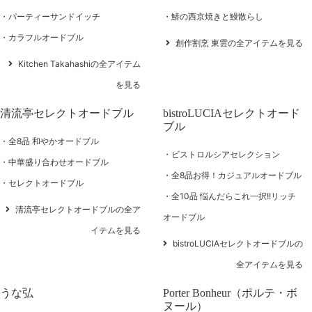
パーティーサンドイッチ
鰆の西京焼きと鰻散らし
カラフルオードブル
創作割烹 東雲の全アイテムを見る
Kitchen Takahashiの全アイテム
を見る
清流亭セレクトオードブル
bistroLUCIAセレクトオード
ブル
全8品 和やかオードブル
ビストロルシアセレクション
中華盛り合わせオードブル
全8品お得！カジュアルオードブル
セレクトオードブル
全10品 悩んだらこれ一択!!リッチ
清流亭セレクトオードブルの全ア
オードブル
イテムを見る
bistroLUCIAセレクトオードブルの
全アイテムを見る
うな弘
Porter Bonheur（ポルテ・ボ
ヌール）