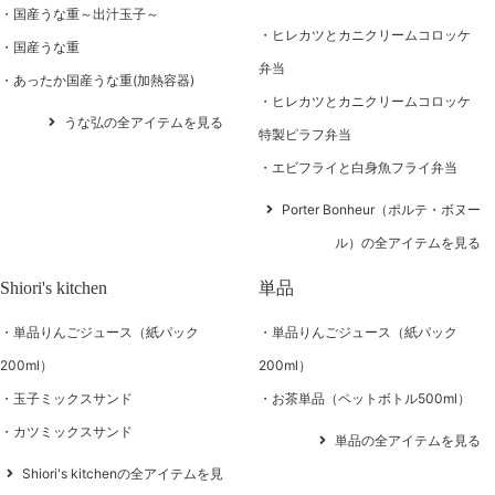
国産うな重～出汁玉子～
ヒレカツとカニクリームコロッケ
国産うな重
弁当
あったか国産うな重(加熱容器)
ヒレカツとカニクリームコロッケ
うな弘の全アイテムを見る
特製ピラフ弁当
エビフライと白身魚フライ弁当
Porter Bonheur（ポルテ・ボヌー
ル）の全アイテムを見る
Shiori's kitchen
単品
単品りんごジュース（紙パック
単品りんごジュース（紙パック
200ml）
200ml）
玉子ミックスサンド
お茶単品（ペットボトル500ml）
カツミックスサンド
単品の全アイテムを見る
Shiori's kitchenの全アイテムを見