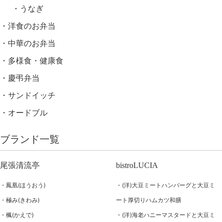
うなぎ
洋食のお弁当
中華のお弁当
多様食・健康食
慶弔弁当
サンドイッチ
オードブル
ブランド一覧
尾張清流亭
bistroLUCIA
鳳凰(ほうおう)
(洋)大豆ミートハンバーグと大豆ミ
極み(きわみ)
ート厚切りハムカツ和膳
楓(かえで)
(洋)海老ハニーマスタードと大豆ミ