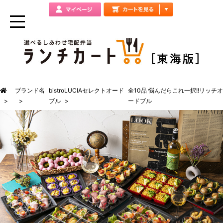
ブランド名
bistroLUCIAセレクトオード
全10品 悩んだらこれ一択!!リッチオ
ブル
ードブル