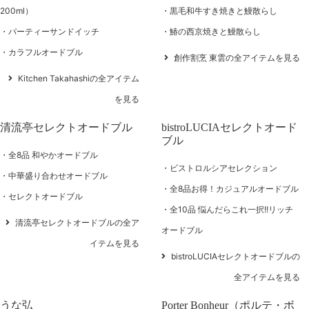
200ml）
黒毛和牛すき焼きと鰻散らし
パーティーサンドイッチ
鰆の西京焼きと鰻散らし
カラフルオードブル
創作割烹 東雲の全アイテムを見る
Kitchen Takahashiの全アイテム
を見る
清流亭セレクトオードブル
bistroLUCIAセレクトオード
ブル
全8品 和やかオードブル
ビストロルシアセレクション
中華盛り合わせオードブル
全8品お得！カジュアルオードブル
セレクトオードブル
全10品 悩んだらこれ一択!!リッチ
清流亭セレクトオードブルの全ア
オードブル
イテムを見る
bistroLUCIAセレクトオードブルの
全アイテムを見る
うな弘
Porter Bonheur（ポルテ・ボ