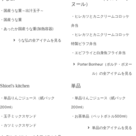
ヌール）
国産うな重～出汁玉子～
ヒレカツとカニクリームコロッケ
国産うな重
弁当
あったか国産うな重(加熱容器)
ヒレカツとカニクリームコロッケ
うな弘の全アイテムを見る
特製ピラフ弁当
エビフライと白身魚フライ弁当
Porter Bonheur（ポルテ・ボヌー
ル）の全アイテムを見る
Shiori's kitchen
単品
単品りんごジュース（紙パック
単品りんごジュース（紙パック
200ml）
200ml）
玉子ミックスサンド
お茶単品（ペットボトル500ml）
カツミックスサンド
単品の全アイテムを見る