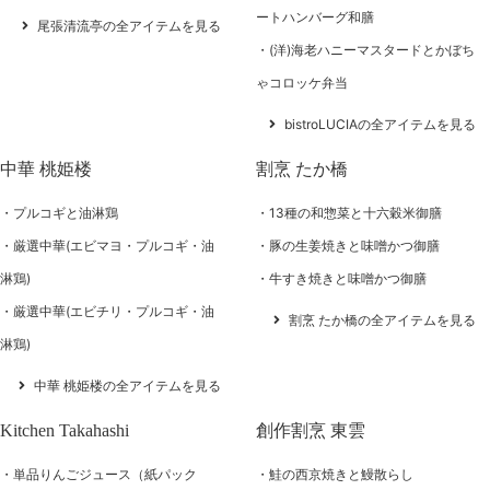
ートハンバーグ和膳
尾張清流亭の全アイテムを見る
(洋)海老ハニーマスタードとかぼち
ゃコロッケ弁当
bistroLUCIAの全アイテムを見る
中華 桃姫楼
割烹 たか橋
プルコギと油淋鶏
13種の和惣菜と十六穀米御膳
厳選中華(エビマヨ・プルコギ・油
豚の生姜焼きと味噌かつ御膳
淋鶏)
牛すき焼きと味噌かつ御膳
厳選中華(エビチリ・プルコギ・油
割烹 たか橋の全アイテムを見る
淋鶏)
中華 桃姫楼の全アイテムを見る
Kitchen Takahashi
創作割烹 東雲
単品りんごジュース（紙パック
鮭の西京焼きと鰻散らし