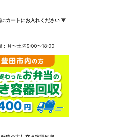
にカートにお入れください ▼
間：月〜土曜9:00〜18:00
内配達の方】空き容器回収