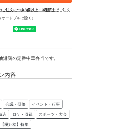
のご注文につき3個以上・3種類まで
ご注文
（オードブルは除く）
油淋鶏の定番中華弁当です。
ン内容
会議・研修
イベント・行事
積込
ロケ・収録
スポーツ・大会
華【桃姫楼】特集