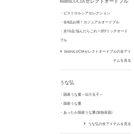
bistroLUCIAセレクトオードブル
ビストロルシアセレクション
全8品お得！カジュアルオードブル
全10品 悩んだらこれ一択!!リッチオード
ブル
bistroLUCIAセレクトオードブルの全アイ
テムを見る
うな弘
国産うな重～出汁玉子～
国産うな重
あったか国産うな重(加熱容器)
うな弘の全アイテムを見る