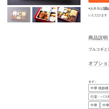
※お弁当は
1回
いただけます
商品説明
プルコギと
オプショ
タグ：
中華 桃姫楼
行楽・バス
中華
中