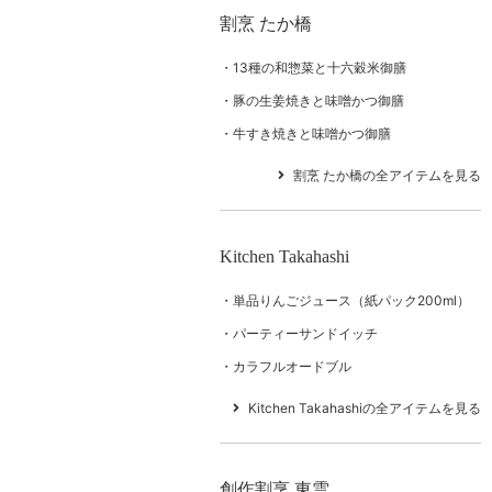
割烹 たか橋
13種の和惣菜と十六穀米御膳
豚の生姜焼きと味噌かつ御膳
牛すき焼きと味噌かつ御膳
割烹 たか橋の全アイテムを見る
Kitchen Takahashi
単品りんごジュース（紙パック200ml）
パーティーサンドイッチ
カラフルオードブル
Kitchen Takahashiの全アイテムを見る
創作割烹 東雲