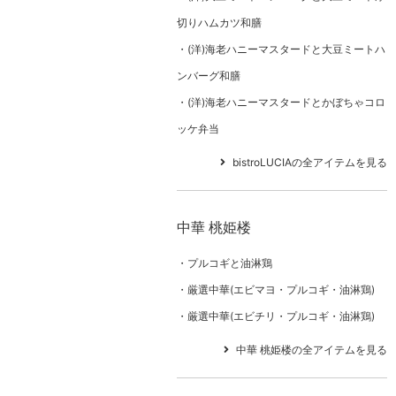
切りハムカツ和膳
(洋)海老ハニーマスタードと大豆ミートハ
ンバーグ和膳
(洋)海老ハニーマスタードとかぼちゃコロ
ッケ弁当
bistroLUCIAの全アイテムを見る
中華 桃姫楼
プルコギと油淋鶏
厳選中華(エビマヨ・プルコギ・油淋鶏)
厳選中華(エビチリ・プルコギ・油淋鶏)
中華 桃姫楼の全アイテムを見る