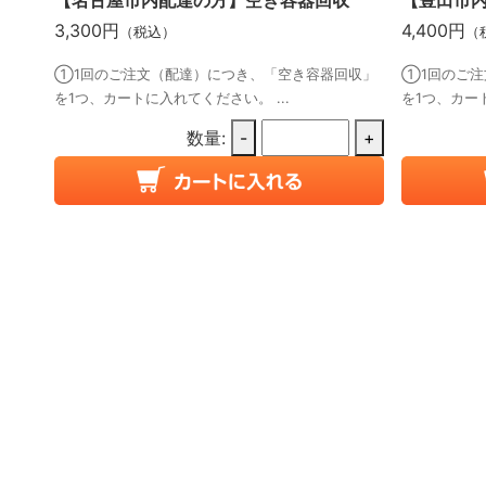
3,300円
4,400円
（税込）
（
①1回のご注文（配達）につき、「空き容器回収」
①1回のご注
を1つ、カートに入れてください。 ...
を1つ、カート
数量:
-
+