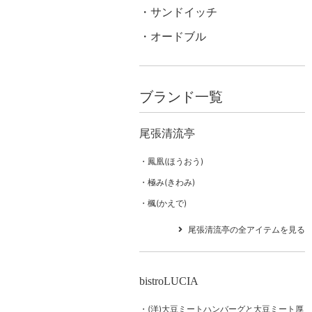
サンドイッチ
オードブル
ブランド一覧
尾張清流亭
鳳凰(ほうおう)
極み(きわみ)
楓(かえで)
尾張清流亭の全アイテムを見る
bistroLUCIA
(洋)大豆ミートハンバーグと大豆ミート厚