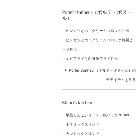
Porter Bonheur（ポルテ・ボヌー
ル）
ヒレカツとカニクリームコロッケ弁当
ヒレカツとカニクリームコロッケ特製ピ
ラフ弁当
エビフライと白身魚フライ弁当
Porter Bonheur（ポルテ・ボヌール）の
全アイテムを見る
Shiori's kitchen
単品りんごジュース（紙パック200ml）
玉子ミックスサンド
カツミックスサンド