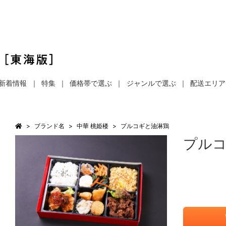
新着情報
特集
価格帯で選ぶ
ジャンルで選ぶ
配送エリア
ブランド名
中華 桃姫楼
プルコギと油淋鶏
プル