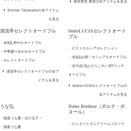
創作割烹 東雲の全アイテムを見る
Kitchen Takahashiの全アイテム
を見る
清流亭セレクトオードブル
bistroLUCIAセレクトオード
ブル
全8品 和やかオードブル
ビストロルシアセレクション
中華盛り合わせオードブル
全8品お得！カジュアルオードブル
セレクトオードブル
全10品 悩んだらこれ一択!!リッチ
清流亭セレクトオードブルの全ア
オードブル
イテムを見る
bistroLUCIAセレクトオードブルの
全アイテムを見る
うな弘
Porter Bonheur（ポルテ・ボ
ヌール）
国産うな重～出汁玉子～
ヒレカツとカニクリームコロッケ
国産うな重