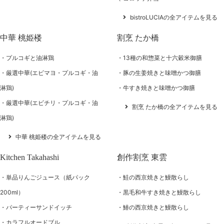
bistroLUCIAの全アイテムを見る
中華 桃姫楼
割烹 たか橋
プルコギと油淋鶏
13種の和惣菜と十六穀米御膳
厳選中華(エビマヨ・プルコギ・油
豚の生姜焼きと味噌かつ御膳
淋鶏)
牛すき焼きと味噌かつ御膳
厳選中華(エビチリ・プルコギ・油
割烹 たか橋の全アイテムを見る
淋鶏)
中華 桃姫楼の全アイテムを見る
Kitchen Takahashi
創作割烹 東雲
単品りんごジュース（紙パック
鮭の西京焼きと鰻散らし
200ml）
黒毛和牛すき焼きと鰻散らし
パーティーサンドイッチ
鰆の西京焼きと鰻散らし
カラフルオードブル