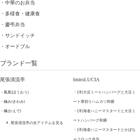
中華のお弁当
多様食・健康食
慶弔弁当
サンドイッチ
オードブル
ブランド一覧
尾張清流亭
bistroLUCIA
鳳凰(ほうおう)
(洋)大豆ミートハンバーグと大豆ミ
極み(きわみ)
ート厚切りハムカツ和膳
楓(かえで)
(洋)海老ハニーマスタードと大豆ミ
ートハンバーグ和膳
尾張清流亭の全アイテムを見る
(洋)海老ハニーマスタードとかぼち
ゃコロッケ弁当