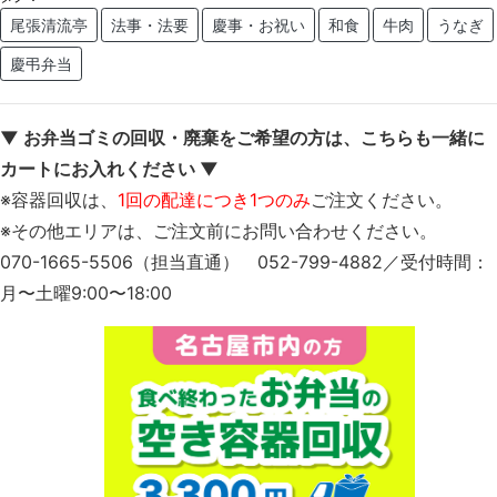
尾張清流亭
法事・法要
慶事・お祝い
和食
牛肉
うなぎ
慶弔弁当
▼ お弁当ゴミの回収・廃棄をご希望の方は、こちらも一緒に
カートにお入れください ▼
※容器回収は、
1回の配達につき1つのみ
ご注文ください。
※その他エリアは、ご注文前にお問い合わせください。
070-1665-5506（担当直通） 052-799-4882／受付時間：
月〜土曜9:00〜18:00