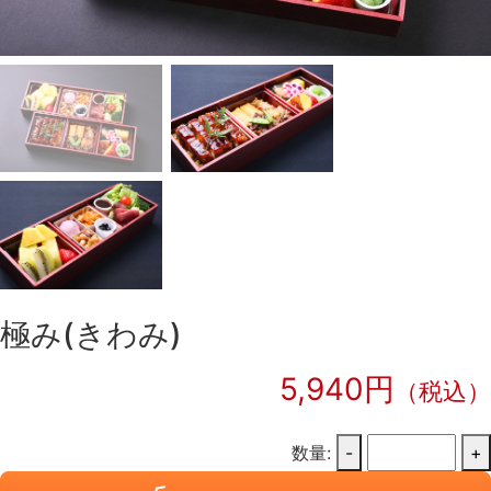
極み(きわみ)
5,940円
（税込）
数量:
-
+