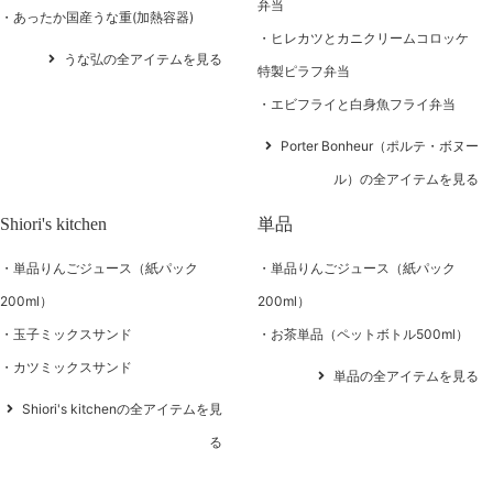
弁当
あったか国産うな重(加熱容器)
ヒレカツとカニクリームコロッケ
うな弘の全アイテムを見る
特製ピラフ弁当
エビフライと白身魚フライ弁当
Porter Bonheur（ポルテ・ボヌー
ル）の全アイテムを見る
Shiori's kitchen
単品
単品りんごジュース（紙パック
単品りんごジュース（紙パック
200ml）
200ml）
玉子ミックスサンド
お茶単品（ペットボトル500ml）
カツミックスサンド
単品の全アイテムを見る
Shiori's kitchenの全アイテムを見
る