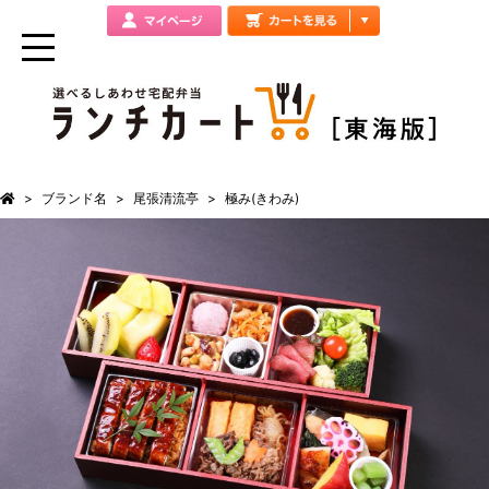
ブランド名
尾張清流亭
極み(きわみ)