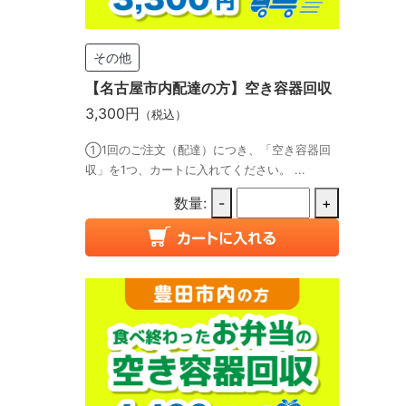
その他
【名古屋市内配達の方】空き容器回収
3,300円
（税込）
①1回のご注文（配達）につき、「空き容器回
収」を1つ、カートに入れてください。 ...
数量:
-
+