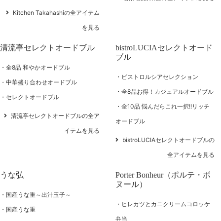
Kitchen Takahashiの全アイテム
を見る
清流亭セレクトオードブル
bistroLUCIAセレクトオード
ブル
全8品 和やかオードブル
ビストロルシアセレクション
中華盛り合わせオードブル
全8品お得！カジュアルオードブル
セレクトオードブル
全10品 悩んだらこれ一択!!リッチ
清流亭セレクトオードブルの全ア
オードブル
イテムを見る
bistroLUCIAセレクトオードブルの
全アイテムを見る
うな弘
Porter Bonheur（ポルテ・ボ
ヌール）
国産うな重～出汁玉子～
ヒレカツとカニクリームコロッケ
国産うな重
弁当