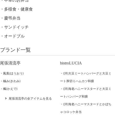
中華のお弁当
多様食・健康食
慶弔弁当
サンドイッチ
オードブル
ブランド一覧
尾張清流亭
bistroLUCIA
鳳凰(ほうおう)
(洋)大豆ミートハンバーグと大豆ミ
極み(きわみ)
ート厚切りハムカツ和膳
楓(かえで)
(洋)海老ハニーマスタードと大豆ミ
ートハンバーグ和膳
尾張清流亭の全アイテムを見る
(洋)海老ハニーマスタードとかぼち
ゃコロッケ弁当