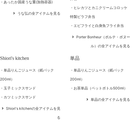
あったか国産うな重(加熱容器)
ヒレカツとカニクリームコロッケ
うな弘の全アイテムを見る
特製ピラフ弁当
エビフライと白身魚フライ弁当
Porter Bonheur（ポルテ・ボヌー
ル）の全アイテムを見る
Shiori's kitchen
単品
単品りんごジュース（紙パック
単品りんごジュース（紙パック
200ml）
200ml）
玉子ミックスサンド
お茶単品（ペットボトル500ml）
カツミックスサンド
単品の全アイテムを見る
Shiori's kitchenの全アイテムを見
る