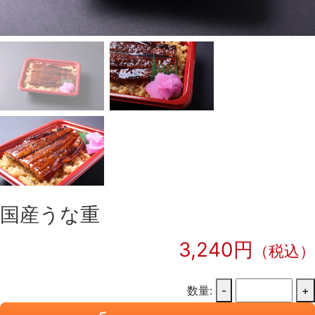
国産うな重
3,240円
（税込）
数量:
-
+