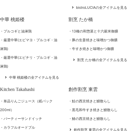
bistroLUCIAの全アイテムを見る
中華 桃姫楼
割烹 たか橋
プルコギと油淋鶏
13種の和惣菜と十六穀米御膳
厳選中華(エビマヨ・プルコギ・油
豚の生姜焼きと味噌かつ御膳
淋鶏)
牛すき焼きと味噌かつ御膳
厳選中華(エビチリ・プルコギ・油
割烹 たか橋の全アイテムを見る
淋鶏)
中華 桃姫楼の全アイテムを見る
Kitchen Takahashi
創作割烹 東雲
単品りんごジュース（紙パック
鮭の西京焼きと鰻散らし
200ml）
黒毛和牛すき焼きと鰻散らし
パーティーサンドイッチ
鰆の西京焼きと鰻散らし
カラフルオードブル
創作割烹 東雲の全アイテムを見る