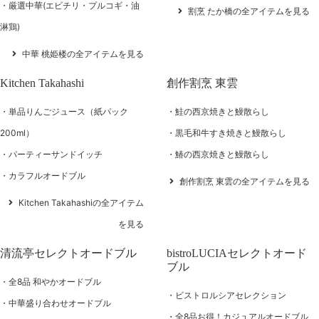
厳選中華(エビチリ・プルコギ・油
割烹 たか橋の全アイテムを見る
淋鶏)
中華 桃姫楼の全アイテムを見る
Kitchen Takahashi
創作割烹 東雲
単品りんごジュース（紙パック
鮭の西京焼きと鰻散らし
200ml）
黒毛和牛すき焼きと鰻散らし
パーティーサンドイッチ
鰆の西京焼きと鰻散らし
カラフルオードブル
創作割烹 東雲の全アイテムを見る
Kitchen Takahashiの全アイテム
を見る
清流亭セレクトオードブル
bistroLUCIAセレクトオード
ブル
全8品 和やかオードブル
ビストロルシアセレクション
中華盛り合わせオードブル
全8品お得！カジュアルオードブル