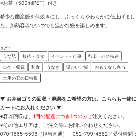
※お茶（500mlPET）付き
希少な国産鰻を蒲焼きにし、ふっくらやわらかに仕上げまし
た。加熱容器でいつでも温かな鰻を楽しめます。
タグ：
うな弘
接待・会食
イベント・行事
行楽・バス積込
ロケ・収録
和食
うなぎ
温かいご飯
おもてなし弁当
土用の丑の日特集
▼ お弁当ゴミの回収・廃棄をご希望の方は、こちらも一緒に
カートにお入れください ▼
※容器回収は、
1回の配達につき1つのみ
ご注文ください。
※その他エリアは、ご注文前にお問い合わせください。
070-1665-5506（担当直通） 052-799-4882／受付時間：