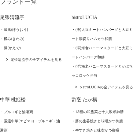
ブランド一覧
尾張清流亭
bistroLUCIA
鳳凰(ほうおう)
(洋)大豆ミートハンバーグと大豆ミ
極み(きわみ)
ート厚切りハムカツ和膳
楓(かえで)
(洋)海老ハニーマスタードと大豆ミ
ートハンバーグ和膳
尾張清流亭の全アイテムを見る
(洋)海老ハニーマスタードとかぼち
ゃコロッケ弁当
bistroLUCIAの全アイテムを見る
中華 桃姫楼
割烹 たか橋
プルコギと油淋鶏
13種の和惣菜と十六穀米御膳
厳選中華(エビマヨ・プルコギ・油
豚の生姜焼きと味噌かつ御膳
淋鶏)
牛すき焼きと味噌かつ御膳