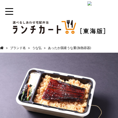
ブランド名
うな弘
あったか国産うな重(加熱容器)