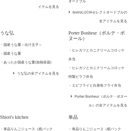
オードブル
イテムを見る
bistroLUCIAセレクトオードブルの
全アイテムを見る
うな弘
Porter Bonheur（ポルテ・ボ
ヌール）
国産うな重～出汁玉子～
ヒレカツとカニクリームコロッケ
国産うな重
弁当
あったか国産うな重(加熱容器)
ヒレカツとカニクリームコロッケ
うな弘の全アイテムを見る
特製ピラフ弁当
エビフライと白身魚フライ弁当
Porter Bonheur（ポルテ・ボヌー
ル）の全アイテムを見る
Shiori's kitchen
単品
単品りんごジュース（紙パック
単品りんごジュース（紙パック