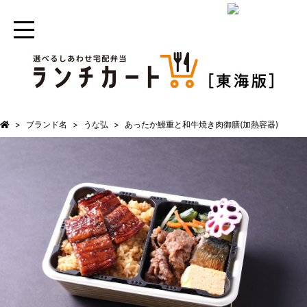
ブランド名
うな弘
あったか鰻重と和牛焼き肉御膳(加熱容器)