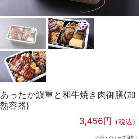
あったか鰻重と和牛焼き肉御膳(加
熱容器)
3,456円
（税込）
お茶・ジュース追加：