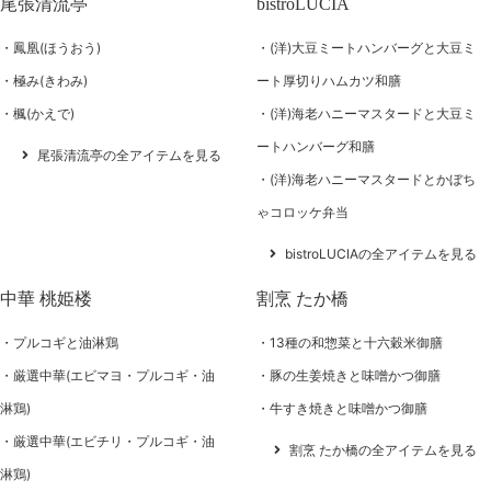
尾張清流亭
bistroLUCIA
鳳凰(ほうおう)
(洋)大豆ミートハンバーグと大豆ミ
極み(きわみ)
ート厚切りハムカツ和膳
楓(かえで)
(洋)海老ハニーマスタードと大豆ミ
ートハンバーグ和膳
尾張清流亭の全アイテムを見る
(洋)海老ハニーマスタードとかぼち
ゃコロッケ弁当
bistroLUCIAの全アイテムを見る
中華 桃姫楼
割烹 たか橋
プルコギと油淋鶏
13種の和惣菜と十六穀米御膳
厳選中華(エビマヨ・プルコギ・油
豚の生姜焼きと味噌かつ御膳
淋鶏)
牛すき焼きと味噌かつ御膳
厳選中華(エビチリ・プルコギ・油
割烹 たか橋の全アイテムを見る
淋鶏)