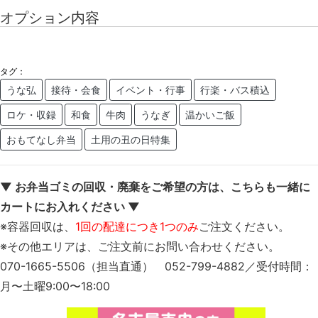
オプション内容
タグ：
うな弘
接待・会食
イベント・行事
行楽・バス積込
ロケ・収録
和食
牛肉
うなぎ
温かいご飯
おもてなし弁当
土用の丑の日特集
▼ お弁当ゴミの回収・廃棄をご希望の方は、こちらも一緒に
カートにお入れください ▼
※容器回収は、
1回の配達につき1つのみ
ご注文ください。
※その他エリアは、ご注文前にお問い合わせください。
070-1665-5506（担当直通） 052-799-4882／受付時間：
月〜土曜9:00〜18:00