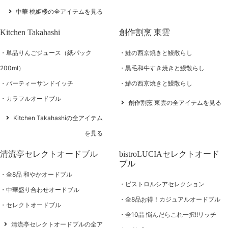
中華 桃姫楼の全アイテムを見る
Kitchen Takahashi
創作割烹 東雲
単品りんごジュース（紙パック
鮭の西京焼きと鰻散らし
200ml）
黒毛和牛すき焼きと鰻散らし
パーティーサンドイッチ
鰆の西京焼きと鰻散らし
カラフルオードブル
創作割烹 東雲の全アイテムを見る
Kitchen Takahashiの全アイテム
を見る
清流亭セレクトオードブル
bistroLUCIAセレクトオード
ブル
全8品 和やかオードブル
ビストロルシアセレクション
中華盛り合わせオードブル
全8品お得！カジュアルオードブル
セレクトオードブル
全10品 悩んだらこれ一択!!リッチ
清流亭セレクトオードブルの全ア