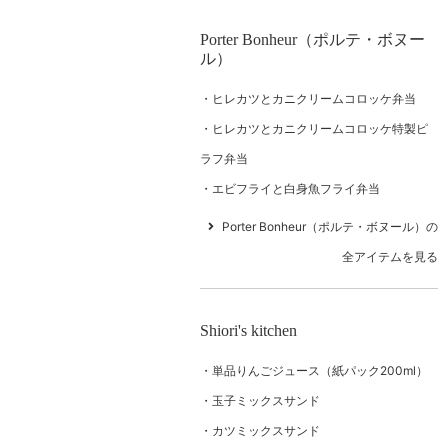
Porter Bonheur（ポルテ・ボヌー
ル）
ヒレカツとカニクリームコロッケ弁当
ヒレカツとカニクリームコロッケ特製ピ
ラフ弁当
エビフライと白身魚フライ弁当
Porter Bonheur（ポルテ・ボヌール）の
全アイテムを見る
Shiori's kitchen
単品りんごジュース（紙パック200ml）
玉子ミックスサンド
カツミックスサンド