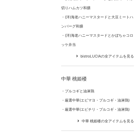
切りハムカツ和膳
(洋)海老ハニーマスタードと大豆ミートハ
ンバーグ和膳
(洋)海老ハニーマスタードとかぼちゃコロ
ッケ弁当
bistroLUCIAの全アイテムを見る
中華 桃姫楼
プルコギと油淋鶏
厳選中華(エビマヨ・プルコギ・油淋鶏)
厳選中華(エビチリ・プルコギ・油淋鶏)
中華 桃姫楼の全アイテムを見る