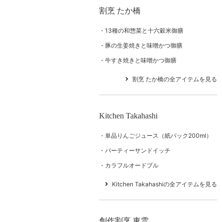
割烹 たか橋
13種の和惣菜と十六穀米御膳
豚の生姜焼きと味噌かつ御膳
牛すき焼きと味噌かつ御膳
割烹 たか橋の全アイテムを見る
Kitchen Takahashi
単品りんごジュース（紙パック200ml）
パーティーサンドイッチ
カラフルオードブル
Kitchen Takahashiの全アイテムを見る
創作割烹 東雲