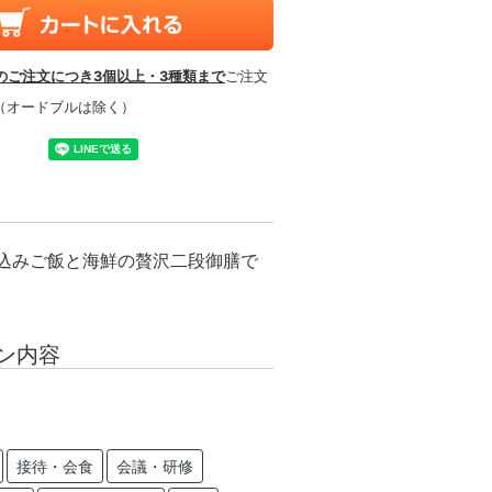
のご注文につき3個以上・3種類まで
ご注文
（オードブルは除く）
込みご飯と海鮮の贅沢二段御膳で
ン内容
接待・会食
会議・研修