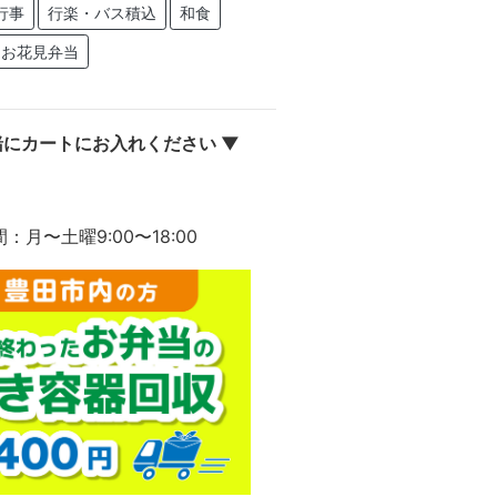
行事
行楽・バス積込
和食
お花見弁当
にカートにお入れください ▼
間：月〜土曜9:00〜18:00