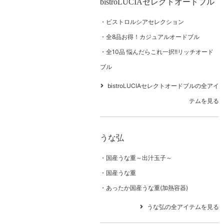
bistroLUCIAセレクトオードブル
ビストロルシアセレクション
全8品お得！カジュアルオードブル
全10品 悩んだらこれ一択!!リッチオード
ブル
bistroLUCIAセレクトオードブルの全アイ
テムを見る
うな弘
国産うな重～出汁玉子～
国産うな重
あったか国産うな重(加熱容器)
うな弘の全アイテムを見る