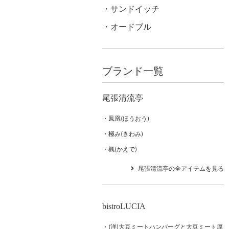
サンドイッチ
オードブル
ブランド一覧
尾張清流亭
鳳凰(ほうおう)
極み(きわみ)
楓(かえで)
尾張清流亭の全アイテムを見る
bistroLUCIA
(洋)大豆ミートハンバーグと大豆ミート厚