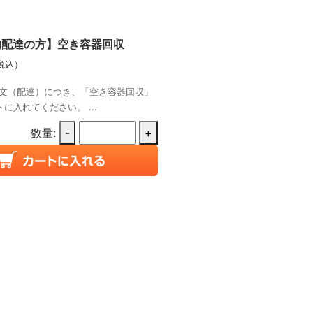
内配達の方】空き容器回収
税込）
文（配達）につき、「空き容器回収」
に入れてください。 ...
数量:
-
+