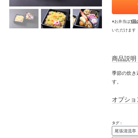
※お弁当は
1回
いただけます
商品説明
季節の炊き
す。
オプショ
タグ：
尾張清流亭