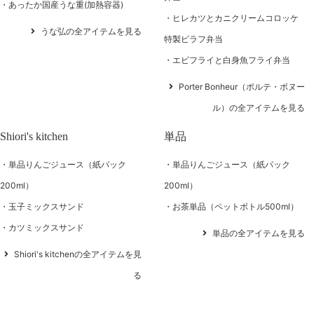
あったか国産うな重(加熱容器)
ヒレカツとカニクリームコロッケ
うな弘の全アイテムを見る
特製ピラフ弁当
エビフライと白身魚フライ弁当
Porter Bonheur（ポルテ・ボヌー
ル）の全アイテムを見る
Shiori's kitchen
単品
単品りんごジュース（紙パック
単品りんごジュース（紙パック
200ml）
200ml）
玉子ミックスサンド
お茶単品（ペットボトル500ml）
カツミックスサンド
単品の全アイテムを見る
Shiori's kitchenの全アイテムを見
る