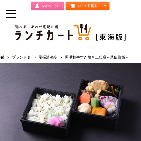
ブランド名
尾張清流亭
黒毛和牛すき焼き二段膳～菜飯御飯～