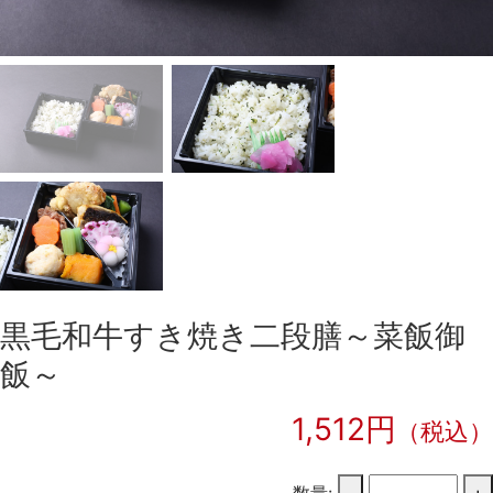
黒毛和牛すき焼き二段膳～菜飯御
飯～
1,512円
（税込）