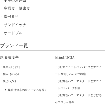
中華のお弁当
多様食・健康食
慶弔弁当
サンドイッチ
オードブル
ブランド一覧
尾張清流亭
bistroLUCIA
鳳凰(ほうおう)
(洋)大豆ミートハンバーグと大豆ミ
極み(きわみ)
ート厚切りハムカツ和膳
楓(かえで)
(洋)海老ハニーマスタードと大豆ミ
ートハンバーグ和膳
尾張清流亭の全アイテムを見る
(洋)海老ハニーマスタードとかぼち
ゃコロッケ弁当