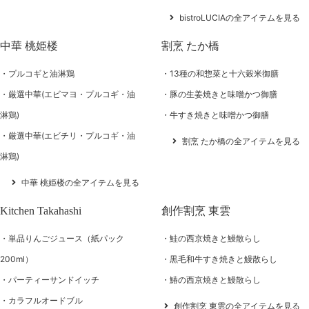
bistroLUCIAの全アイテムを見る
中華 桃姫楼
割烹 たか橋
プルコギと油淋鶏
13種の和惣菜と十六穀米御膳
厳選中華(エビマヨ・プルコギ・油
豚の生姜焼きと味噌かつ御膳
淋鶏)
牛すき焼きと味噌かつ御膳
厳選中華(エビチリ・プルコギ・油
割烹 たか橋の全アイテムを見る
淋鶏)
中華 桃姫楼の全アイテムを見る
Kitchen Takahashi
創作割烹 東雲
単品りんごジュース（紙パック
鮭の西京焼きと鰻散らし
200ml）
黒毛和牛すき焼きと鰻散らし
パーティーサンドイッチ
鰆の西京焼きと鰻散らし
カラフルオードブル
創作割烹 東雲の全アイテムを見る