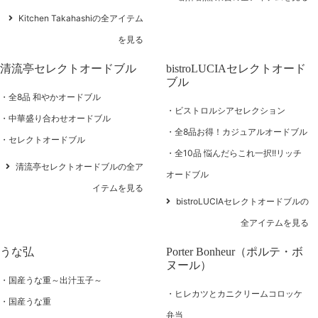
Kitchen Takahashiの全アイテム
を見る
清流亭セレクトオードブル
bistroLUCIAセレクトオード
ブル
全8品 和やかオードブル
ビストロルシアセレクション
中華盛り合わせオードブル
全8品お得！カジュアルオードブル
セレクトオードブル
全10品 悩んだらこれ一択!!リッチ
清流亭セレクトオードブルの全ア
オードブル
イテムを見る
bistroLUCIAセレクトオードブルの
全アイテムを見る
うな弘
Porter Bonheur（ポルテ・ボ
ヌール）
国産うな重～出汁玉子～
ヒレカツとカニクリームコロッケ
国産うな重
弁当