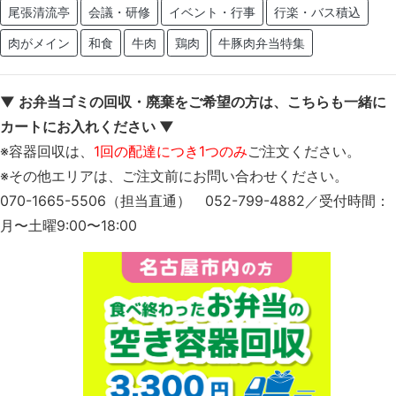
尾張清流亭
会議・研修
イベント・行事
行楽・バス積込
肉がメイン
和食
牛肉
鶏肉
牛豚肉弁当特集
▼ お弁当ゴミの回収・廃棄をご希望の方は、こちらも一緒に
カートにお入れください ▼
※容器回収は、
1回の配達につき1つのみ
ご注文ください。
※その他エリアは、ご注文前にお問い合わせください。
070-1665-5506（担当直通） 052-799-4882／受付時間：
月〜土曜9:00〜18:00