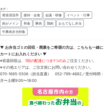
タグ：
尾張清流亭
接待・会食
会議・研修
イベント・行事
肉がメイン
和食
豚肉
鶏肉
おもてなし弁当
牛豚肉弁当特集
▼ お弁当ゴミの回収・廃棄をご希望の方は、こちらも一緒に
カートにお入れください ▼
※容器回収は、
1回の配達につき1つのみ
ご注文ください。
※その他エリアは、ご注文前にお問い合わせください。
070-1665-5506（担当直通） 052-799-4882／受付時間：
月〜土曜9:00〜18:00