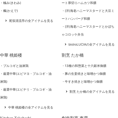
極み(きわみ)
ート厚切りハムカツ和膳
楓(かえで)
(洋)海老ハニーマスタードと大豆ミ
ートハンバーグ和膳
尾張清流亭の全アイテムを見る
(洋)海老ハニーマスタードとかぼち
ゃコロッケ弁当
bistroLUCIAの全アイテムを見る
中華 桃姫楼
割烹 たか橋
プルコギと油淋鶏
13種の和惣菜と十六穀米御膳
厳選中華(エビマヨ・プルコギ・油
豚の生姜焼きと味噌かつ御膳
淋鶏)
牛すき焼きと味噌かつ御膳
厳選中華(エビチリ・プルコギ・油
割烹 たか橋の全アイテムを見る
淋鶏)
中華 桃姫楼の全アイテムを見る