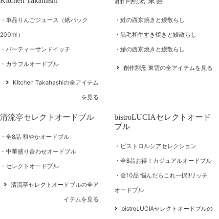
Kitchen Takahashi
創作割烹 東雲
単品りんごジュース（紙パック
鮭の西京焼きと鰻散らし
200ml）
黒毛和牛すき焼きと鰻散らし
パーティーサンドイッチ
鰆の西京焼きと鰻散らし
カラフルオードブル
創作割烹 東雲の全アイテムを見る
Kitchen Takahashiの全アイテム
を見る
清流亭セレクトオードブル
bistroLUCIAセレクトオード
ブル
全8品 和やかオードブル
ビストロルシアセレクション
中華盛り合わせオードブル
全8品お得！カジュアルオードブル
セレクトオードブル
全10品 悩んだらこれ一択!!リッチ
清流亭セレクトオードブルの全ア
オードブル
イテムを見る
bistroLUCIAセレクトオードブルの