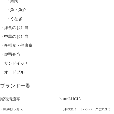
鶏肉
魚・魚介
うなぎ
洋食のお弁当
中華のお弁当
多様食・健康食
慶弔弁当
サンドイッチ
オードブル
ブランド一覧
尾張清流亭
bistroLUCIA
鳳凰(ほうおう)
(洋)大豆ミートハンバーグと大豆ミ