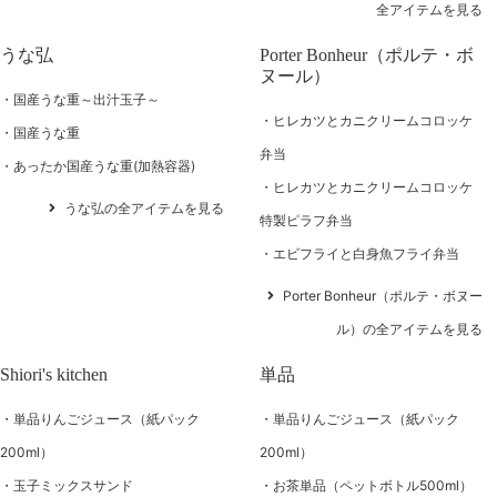
全アイテムを見る
うな弘
Porter Bonheur（ポルテ・ボ
ヌール）
国産うな重～出汁玉子～
ヒレカツとカニクリームコロッケ
国産うな重
弁当
あったか国産うな重(加熱容器)
ヒレカツとカニクリームコロッケ
うな弘の全アイテムを見る
特製ピラフ弁当
エビフライと白身魚フライ弁当
Porter Bonheur（ポルテ・ボヌー
ル）の全アイテムを見る
Shiori's kitchen
単品
単品りんごジュース（紙パック
単品りんごジュース（紙パック
200ml）
200ml）
玉子ミックスサンド
お茶単品（ペットボトル500ml）