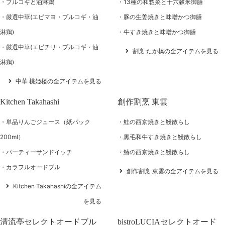
プルコギと油淋鶏
13種の和惣菜と十六穀米御膳
厳選中華(エビマヨ・プルコギ・油
豚の生姜焼きと味噌かつ御膳
淋鶏)
牛すき焼きと味噌かつ御膳
厳選中華(エビチリ・プルコギ・油
割烹 たか橋の全アイテムを見る
淋鶏)
中華 桃姫楼の全アイテムを見る
Kitchen Takahashi
創作割烹 東雲
単品りんごジュース（紙パック
鮭の西京焼きと鰻散らし
200ml）
黒毛和牛すき焼きと鰻散らし
パーティーサンドイッチ
鰆の西京焼きと鰻散らし
カラフルオードブル
創作割烹 東雲の全アイテムを見る
Kitchen Takahashiの全アイテム
を見る
清流亭セレクトオードブル
bistroLUCIAセレクトオード