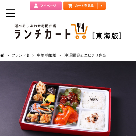
ブランド名
中華 桃姫楼
(中)黒酢鶏とエビチリ弁当