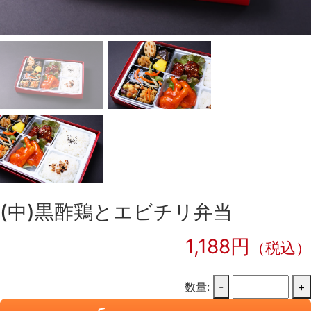
(中)黒酢鶏とエビチリ弁当
1,188円
（税込）
数量:
-
+