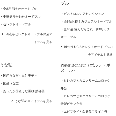
ブル
全8品 和やかオードブル
ビストロルシアセレクション
中華盛り合わせオードブル
全8品お得！カジュアルオードブル
セレクトオードブル
全10品 悩んだらこれ一択!!リッチ
清流亭セレクトオードブルの全ア
オードブル
イテムを見る
bistroLUCIAセレクトオードブルの
全アイテムを見る
うな弘
Porter Bonheur（ポルテ・ボ
ヌール）
国産うな重～出汁玉子～
ヒレカツとカニクリームコロッケ
国産うな重
弁当
あったか国産うな重(加熱容器)
ヒレカツとカニクリームコロッケ
うな弘の全アイテムを見る
特製ピラフ弁当
エビフライと白身魚フライ弁当