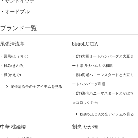
サンドイッチ
オードブル
ブランド一覧
尾張清流亭
bistroLUCIA
鳳凰(ほうおう)
(洋)大豆ミートハンバーグと大豆ミ
極み(きわみ)
ート厚切りハムカツ和膳
楓(かえで)
(洋)海老ハニーマスタードと大豆ミ
ートハンバーグ和膳
尾張清流亭の全アイテムを見る
(洋)海老ハニーマスタードとかぼち
ゃコロッケ弁当
bistroLUCIAの全アイテムを見る
中華 桃姫楼
割烹 たか橋