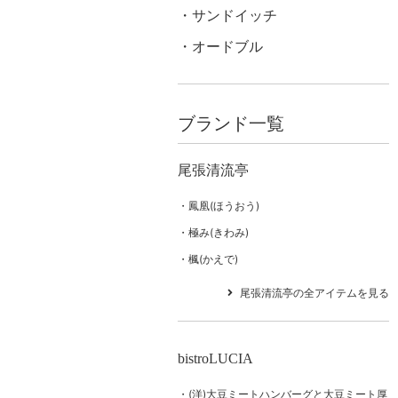
サンドイッチ
オードブル
ブランド一覧
尾張清流亭
鳳凰(ほうおう)
極み(きわみ)
楓(かえで)
尾張清流亭の全アイテムを見る
bistroLUCIA
(洋)大豆ミートハンバーグと大豆ミート厚