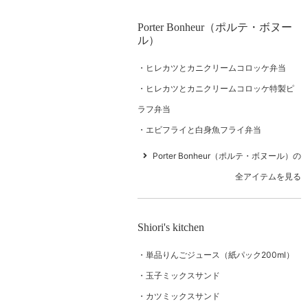
Porter Bonheur（ポルテ・ボヌー
ル）
ヒレカツとカニクリームコロッケ弁当
ヒレカツとカニクリームコロッケ特製ピ
ラフ弁当
エビフライと白身魚フライ弁当
Porter Bonheur（ポルテ・ボヌール）の
全アイテムを見る
Shiori's kitchen
単品りんごジュース（紙パック200ml）
玉子ミックスサンド
カツミックスサンド