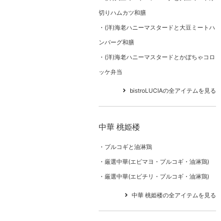
切りハムカツ和膳
(洋)海老ハニーマスタードと大豆ミートハ
ンバーグ和膳
(洋)海老ハニーマスタードとかぼちゃコロ
ッケ弁当
bistroLUCIAの全アイテムを見る
中華 桃姫楼
プルコギと油淋鶏
厳選中華(エビマヨ・プルコギ・油淋鶏)
厳選中華(エビチリ・プルコギ・油淋鶏)
中華 桃姫楼の全アイテムを見る