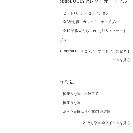
bistroLUCIAセレクトオードブル
ビストロルシアセレクション
全8品お得！カジュアルオードブル
全10品 悩んだらこれ一択!!リッチオード
ブル
bistroLUCIAセレクトオードブルの全アイ
テムを見る
うな弘
国産うな重～出汁玉子～
国産うな重
あったか国産うな重(加熱容器)
うな弘の全アイテムを見る