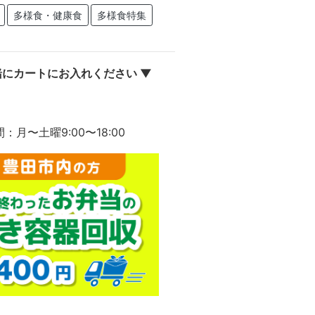
多様食・健康食
多様食特集
にカートにお入れください ▼
間：月〜土曜9:00〜18:00