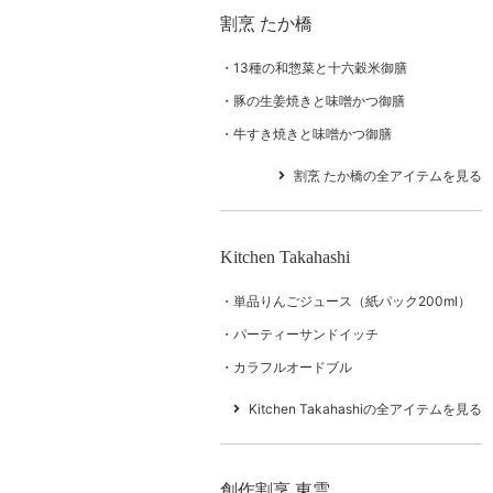
割烹 たか橋
13種の和惣菜と十六穀米御膳
豚の生姜焼きと味噌かつ御膳
牛すき焼きと味噌かつ御膳
割烹 たか橋の全アイテムを見る
Kitchen Takahashi
単品りんごジュース（紙パック200ml）
パーティーサンドイッチ
カラフルオードブル
Kitchen Takahashiの全アイテムを見る
創作割烹 東雲