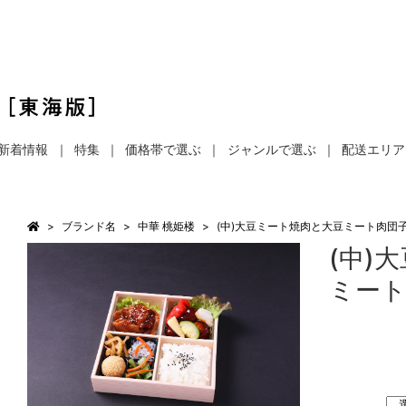
新着情報
特集
価格帯で選ぶ
ジャンルで選ぶ
配送エリア
ブランド名
中華 桃姫楼
(中)大豆ミート焼肉と大豆ミート肉団
(中)
ミート