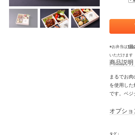
※お弁当は
1回
いただけます
商品説明
まるでお肉
を使用した
です。ベジ
オプショ
タグ：