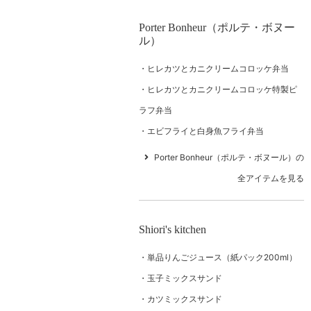
Porter Bonheur（ポルテ・ボヌー
ル）
ヒレカツとカニクリームコロッケ弁当
ヒレカツとカニクリームコロッケ特製ピ
ラフ弁当
エビフライと白身魚フライ弁当
Porter Bonheur（ポルテ・ボヌール）の
全アイテムを見る
Shiori's kitchen
単品りんごジュース（紙パック200ml）
玉子ミックスサンド
カツミックスサンド