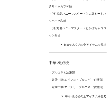
切りハムカツ和膳
(洋)海老ハニーマスタードと大豆ミートハ
ンバーグ和膳
(洋)海老ハニーマスタードとかぼちゃコロ
ッケ弁当
bistroLUCIAの全アイテムを見る
中華 桃姫楼
プルコギと油淋鶏
厳選中華(エビマヨ・プルコギ・油淋鶏)
厳選中華(エビチリ・プルコギ・油淋鶏)
中華 桃姫楼の全アイテムを見る