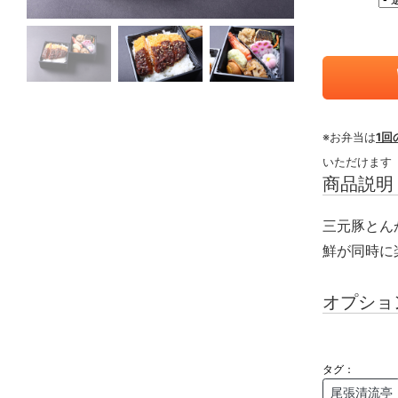
※お弁当は
1回
いただけます
商品説明
三元豚とん
鮮が同時に
オプショ
タグ：
尾張清流亭