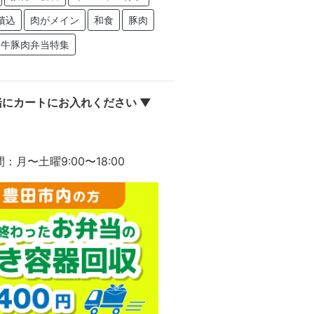
積込
肉がメイン
和食
豚肉
牛豚肉弁当特集
にカートにお入れください ▼
間：月〜土曜9:00〜18:00