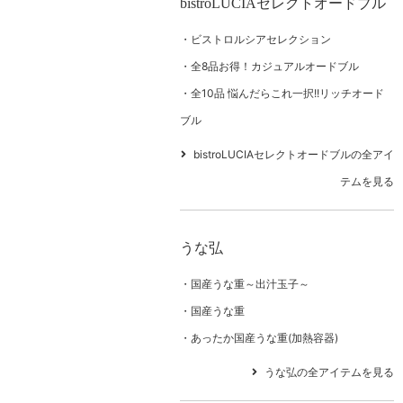
bistroLUCIAセレクトオードブル
ビストロルシアセレクション
全8品お得！カジュアルオードブル
全10品 悩んだらこれ一択!!リッチオード
ブル
bistroLUCIAセレクトオードブルの全アイ
テムを見る
うな弘
国産うな重～出汁玉子～
国産うな重
あったか国産うな重(加熱容器)
うな弘の全アイテムを見る