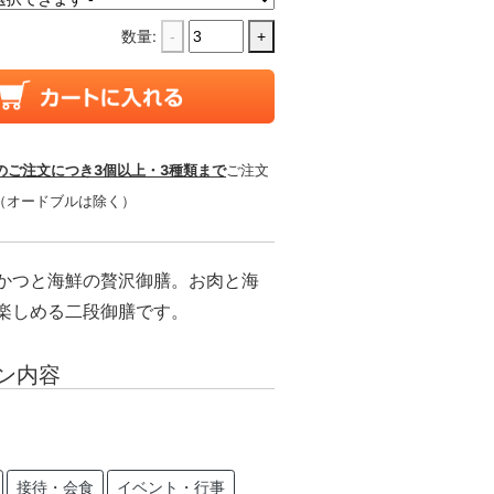
数量:
-
+
のご注文につき3個以上・3種類まで
ご注文
（オードブルは除く）
かつと海鮮の贅沢御膳。お肉と海
楽しめる二段御膳です。
ン内容
接待・会食
イベント・行事