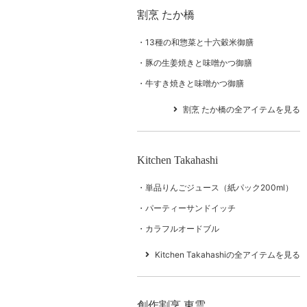
割烹 たか橋
13種の和惣菜と十六穀米御膳
豚の生姜焼きと味噌かつ御膳
牛すき焼きと味噌かつ御膳
割烹 たか橋の全アイテムを見る
Kitchen Takahashi
単品りんごジュース（紙パック200ml）
パーティーサンドイッチ
カラフルオードブル
Kitchen Takahashiの全アイテムを見る
創作割烹 東雲