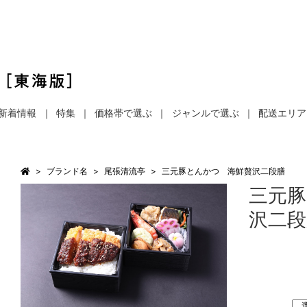
新着情報
特集
価格帯で選ぶ
ジャンルで選ぶ
配送エリア
ブランド名
尾張清流亭
三元豚とんかつ 海鮮贅沢二段膳
三元
沢二段