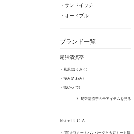
サンドイッチ
オードブル
ブランド一覧
尾張清流亭
鳳凰(ほうおう)
極み(きわみ)
楓(かえで)
尾張清流亭の全アイテムを見る
bistroLUCIA
(洋)大豆ミートハンバーグと大豆ミート厚