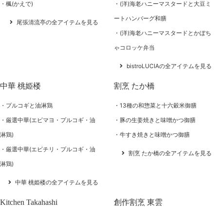
楓(かえで)
(洋)海老ハニーマスタードと大豆ミ
ートハンバーグ和膳
尾張清流亭の全アイテムを見る
(洋)海老ハニーマスタードとかぼち
ゃコロッケ弁当
bistroLUCIAの全アイテムを見る
中華 桃姫楼
割烹 たか橋
プルコギと油淋鶏
13種の和惣菜と十六穀米御膳
厳選中華(エビマヨ・プルコギ・油
豚の生姜焼きと味噌かつ御膳
淋鶏)
牛すき焼きと味噌かつ御膳
厳選中華(エビチリ・プルコギ・油
割烹 たか橋の全アイテムを見る
淋鶏)
中華 桃姫楼の全アイテムを見る
Kitchen Takahashi
創作割烹 東雲