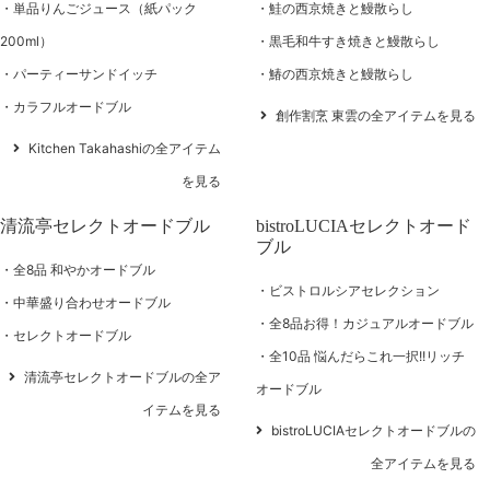
単品りんごジュース（紙パック
鮭の西京焼きと鰻散らし
200ml）
黒毛和牛すき焼きと鰻散らし
パーティーサンドイッチ
鰆の西京焼きと鰻散らし
カラフルオードブル
創作割烹 東雲の全アイテムを見る
Kitchen Takahashiの全アイテム
を見る
清流亭セレクトオードブル
bistroLUCIAセレクトオード
ブル
全8品 和やかオードブル
ビストロルシアセレクション
中華盛り合わせオードブル
全8品お得！カジュアルオードブル
セレクトオードブル
全10品 悩んだらこれ一択!!リッチ
清流亭セレクトオードブルの全ア
オードブル
イテムを見る
bistroLUCIAセレクトオードブルの
全アイテムを見る