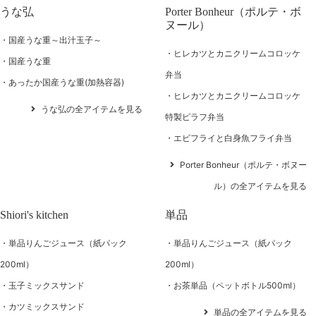
うな弘
Porter Bonheur（ポルテ・ボ
ヌール）
国産うな重～出汁玉子～
ヒレカツとカニクリームコロッケ
国産うな重
弁当
あったか国産うな重(加熱容器)
ヒレカツとカニクリームコロッケ
うな弘の全アイテムを見る
特製ピラフ弁当
エビフライと白身魚フライ弁当
Porter Bonheur（ポルテ・ボヌー
ル）の全アイテムを見る
Shiori's kitchen
単品
単品りんごジュース（紙パック
単品りんごジュース（紙パック
200ml）
200ml）
玉子ミックスサンド
お茶単品（ペットボトル500ml）
カツミックスサンド
単品の全アイテムを見る