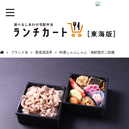
ブランド名
尾張清流亭
特選しゃぶしゃぶ 海鮮贅沢二段膳