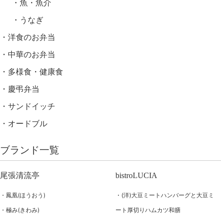
魚・魚介
うなぎ
洋食のお弁当
中華のお弁当
多様食・健康食
慶弔弁当
サンドイッチ
オードブル
ブランド一覧
尾張清流亭
bistroLUCIA
鳳凰(ほうおう)
(洋)大豆ミートハンバーグと大豆ミ
極み(きわみ)
ート厚切りハムカツ和膳