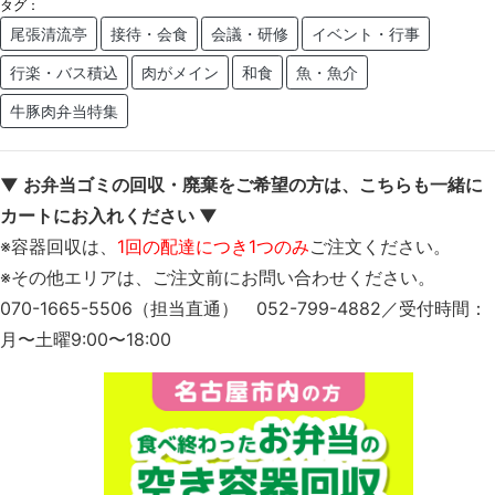
タグ：
尾張清流亭
接待・会食
会議・研修
イベント・行事
行楽・バス積込
肉がメイン
和食
魚・魚介
牛豚肉弁当特集
▼ お弁当ゴミの回収・廃棄をご希望の方は、こちらも一緒に
カートにお入れください ▼
※容器回収は、
1回の配達につき1つのみ
ご注文ください。
※その他エリアは、ご注文前にお問い合わせください。
070-1665-5506（担当直通） 052-799-4882／受付時間：
月〜土曜9:00〜18:00