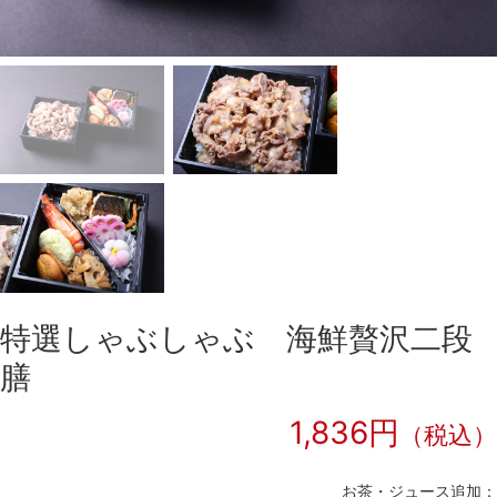
特選しゃぶしゃぶ 海鮮贅沢二段
膳
1,836円
（税込）
お茶・ジュース追加：