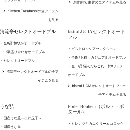
創作割烹 東雲の全アイテムを見る
Kitchen Takahashiの全アイテム
を見る
清流亭セレクトオードブル
bistroLUCIAセレクトオード
ブル
全8品 和やかオードブル
ビストロルシアセレクション
中華盛り合わせオードブル
全8品お得！カジュアルオードブル
セレクトオードブル
全10品 悩んだらこれ一択!!リッチ
清流亭セレクトオードブルの全ア
オードブル
イテムを見る
bistroLUCIAセレクトオードブルの
全アイテムを見る
うな弘
Porter Bonheur（ポルテ・ボ
ヌール）
国産うな重～出汁玉子～
ヒレカツとカニクリームコロッケ
国産うな重