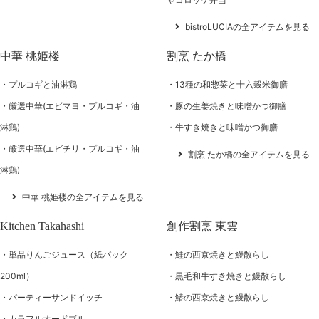
bistroLUCIAの全アイテムを見る
中華 桃姫楼
割烹 たか橋
プルコギと油淋鶏
13種の和惣菜と十六穀米御膳
厳選中華(エビマヨ・プルコギ・油
豚の生姜焼きと味噌かつ御膳
淋鶏)
牛すき焼きと味噌かつ御膳
厳選中華(エビチリ・プルコギ・油
割烹 たか橋の全アイテムを見る
淋鶏)
中華 桃姫楼の全アイテムを見る
Kitchen Takahashi
創作割烹 東雲
単品りんごジュース（紙パック
鮭の西京焼きと鰻散らし
200ml）
黒毛和牛すき焼きと鰻散らし
パーティーサンドイッチ
鰆の西京焼きと鰻散らし
カラフルオードブル