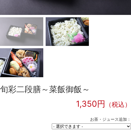
旬彩二段膳～菜飯御飯～
1,350円
（税込）
お茶・ジュース追加：