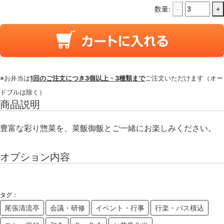
数量:
-
+
※お弁当は
1回のご注文につき3個以上・3種類まで
ご注文いただけます（オー
ドブルは除く）
商品説明
豊富な彩り惣菜を、菜飯御飯とご一緒にお楽しみください。
オプション内容
タグ：
尾張清流亭
会議・研修
イベント・行事
行楽・バス積込