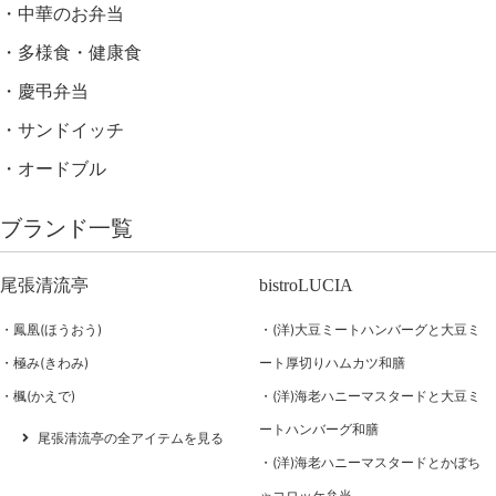
中華のお弁当
多様食・健康食
慶弔弁当
サンドイッチ
オードブル
ブランド一覧
尾張清流亭
bistroLUCIA
鳳凰(ほうおう)
(洋)大豆ミートハンバーグと大豆ミ
極み(きわみ)
ート厚切りハムカツ和膳
楓(かえで)
(洋)海老ハニーマスタードと大豆ミ
ートハンバーグ和膳
尾張清流亭の全アイテムを見る
(洋)海老ハニーマスタードとかぼち
ゃコロッケ弁当