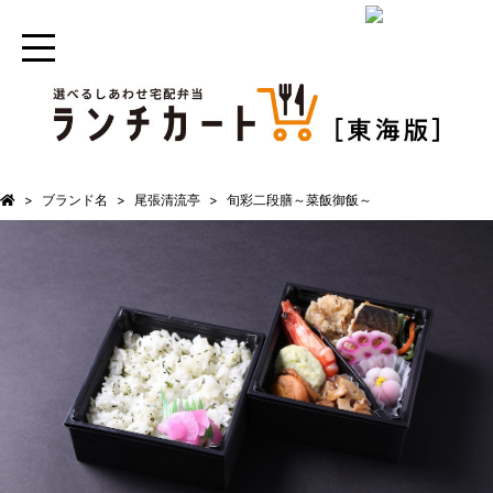
ブランド名
尾張清流亭
旬彩二段膳～菜飯御飯～