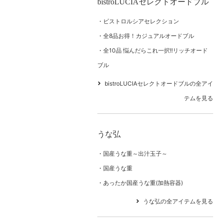
bistroLUCIAセレクトオードブル
ビストロルシアセレクション
全8品お得！カジュアルオードブル
全10品 悩んだらこれ一択!!リッチオード
ブル
bistroLUCIAセレクトオードブルの全アイ
テムを見る
うな弘
国産うな重～出汁玉子～
国産うな重
あったか国産うな重(加熱容器)
うな弘の全アイテムを見る