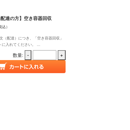
内配達の方】空き容器回収
税込）
文（配達）につき、「空き容器回収」
に入れてください。 ...
数量:
-
+