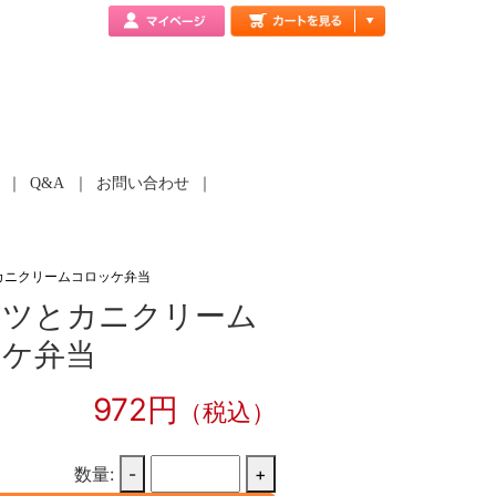
Q&A
お問い合わせ
カニクリームコロッケ弁当
カツとカニクリーム
ッケ弁当
972円
（税込）
数量:
-
+