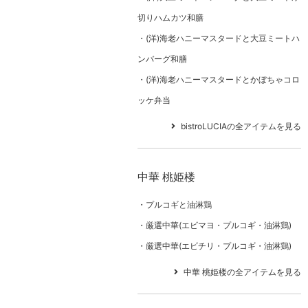
切りハムカツ和膳
(洋)海老ハニーマスタードと大豆ミートハ
ンバーグ和膳
(洋)海老ハニーマスタードとかぼちゃコロ
ッケ弁当
bistroLUCIAの全アイテムを見る
中華 桃姫楼
プルコギと油淋鶏
厳選中華(エビマヨ・プルコギ・油淋鶏)
厳選中華(エビチリ・プルコギ・油淋鶏)
中華 桃姫楼の全アイテムを見る