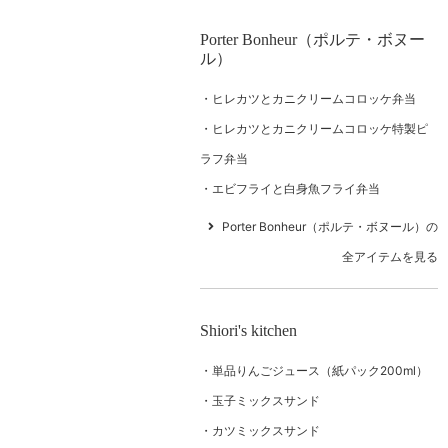
Porter Bonheur（ポルテ・ボヌー
ル）
ヒレカツとカニクリームコロッケ弁当
ヒレカツとカニクリームコロッケ特製ピ
ラフ弁当
エビフライと白身魚フライ弁当
Porter Bonheur（ポルテ・ボヌール）の
全アイテムを見る
Shiori's kitchen
単品りんごジュース（紙パック200ml）
玉子ミックスサンド
カツミックスサンド