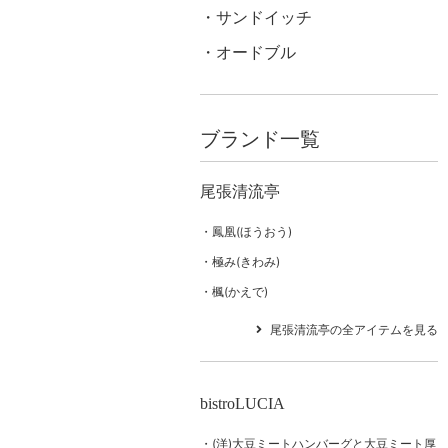
サンドイッチ
オードブル
ブランド一覧
尾張清流亭
鳳凰(ほうおう)
極み(きわみ)
楓(かえで)
尾張清流亭の全アイテムを見る
bistroLUCIA
(洋)大豆ミートハンバーグと大豆ミート厚