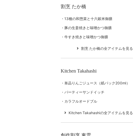
割烹 たか橋
13種の和惣菜と十六穀米御膳
豚の生姜焼きと味噌かつ御膳
牛すき焼きと味噌かつ御膳
割烹 たか橋の全アイテムを見る
Kitchen Takahashi
単品りんごジュース（紙パック200ml）
パーティーサンドイッチ
カラフルオードブル
Kitchen Takahashiの全アイテムを見る
創作割烹 東雲