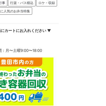
行事
行楽・バス積込
ロケ・収録
性に人気のお弁当特集
にカートにお入れください ▼
間：月〜土曜9:00〜18:00