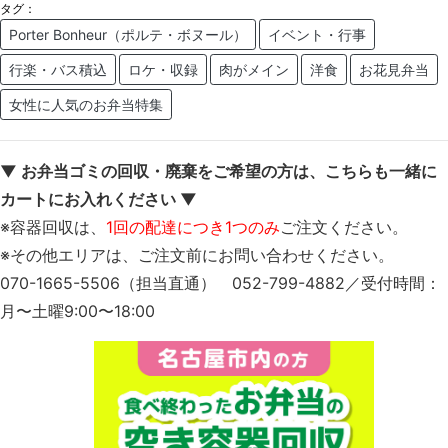
タグ：
Porter Bonheur（ポルテ・ボヌール）
イベント・行事
行楽・バス積込
ロケ・収録
肉がメイン
洋食
お花見弁当
女性に人気のお弁当特集
▼ お弁当ゴミの回収・廃棄をご希望の方は、こちらも一緒に
カートにお入れください ▼
※容器回収は、
1回の配達につき1つのみ
ご注文ください。
※その他エリアは、ご注文前にお問い合わせください。
070-1665-5506（担当直通） 052-799-4882／受付時間：
月〜土曜9:00〜18:00