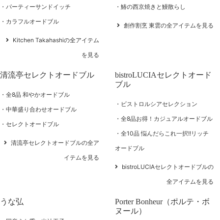
パーティーサンドイッチ
鰆の西京焼きと鰻散らし
カラフルオードブル
創作割烹 東雲の全アイテムを見る
Kitchen Takahashiの全アイテム
を見る
清流亭セレクトオードブル
bistroLUCIAセレクトオード
ブル
全8品 和やかオードブル
ビストロルシアセレクション
中華盛り合わせオードブル
全8品お得！カジュアルオードブル
セレクトオードブル
全10品 悩んだらこれ一択!!リッチ
清流亭セレクトオードブルの全ア
オードブル
イテムを見る
bistroLUCIAセレクトオードブルの
全アイテムを見る
うな弘
Porter Bonheur（ポルテ・ボ
ヌール）