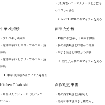
(洋)海老ハニーマスタードとかぼち
ゃコロッケ弁当
bistroLUCIAの全アイテムを見る
中華 桃姫楼
割烹 たか橋
プルコギと油淋鶏
13種の和惣菜と十六穀米御膳
厳選中華(エビマヨ・プルコギ・油
豚の生姜焼きと味噌かつ御膳
淋鶏)
牛すき焼きと味噌かつ御膳
厳選中華(エビチリ・プルコギ・油
割烹 たか橋の全アイテムを見る
淋鶏)
中華 桃姫楼の全アイテムを見る
Kitchen Takahashi
創作割烹 東雲
単品りんごジュース（紙パック
鮭の西京焼きと鰻散らし
200ml）
黒毛和牛すき焼きと鰻散らし