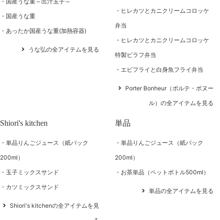
国産うな重～出汁玉子～
ヒレカツとカニクリームコロッケ
国産うな重
弁当
あったか国産うな重(加熱容器)
ヒレカツとカニクリームコロッケ
うな弘の全アイテムを見る
特製ピラフ弁当
エビフライと白身魚フライ弁当
Porter Bonheur（ポルテ・ボヌー
ル）の全アイテムを見る
Shiori's kitchen
単品
単品りんごジュース（紙パック
単品りんごジュース（紙パック
200ml）
200ml）
玉子ミックスサンド
お茶単品（ペットボトル500ml）
カツミックスサンド
単品の全アイテムを見る
Shiori's kitchenの全アイテムを見