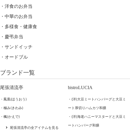
洋食のお弁当
中華のお弁当
多様食・健康食
慶弔弁当
サンドイッチ
オードブル
ブランド一覧
尾張清流亭
bistroLUCIA
鳳凰(ほうおう)
(洋)大豆ミートハンバーグと大豆ミ
極み(きわみ)
ート厚切りハムカツ和膳
楓(かえで)
(洋)海老ハニーマスタードと大豆ミ
ートハンバーグ和膳
尾張清流亭の全アイテムを見る