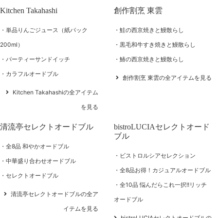
Kitchen Takahashi
創作割烹 東雲
単品りんごジュース（紙パック
鮭の西京焼きと鰻散らし
200ml）
黒毛和牛すき焼きと鰻散らし
パーティーサンドイッチ
鰆の西京焼きと鰻散らし
カラフルオードブル
創作割烹 東雲の全アイテムを見る
Kitchen Takahashiの全アイテム
を見る
清流亭セレクトオードブル
bistroLUCIAセレクトオード
ブル
全8品 和やかオードブル
ビストロルシアセレクション
中華盛り合わせオードブル
全8品お得！カジュアルオードブル
セレクトオードブル
全10品 悩んだらこれ一択!!リッチ
清流亭セレクトオードブルの全ア
オードブル
イテムを見る
bistroLUCIAセレクトオードブルの