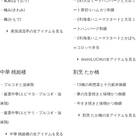
鳳凰(ほうおう)
(洋)大豆ミートハンバーグと大豆ミ
極み(きわみ)
ート厚切りハムカツ和膳
楓(かえで)
(洋)海老ハニーマスタードと大豆ミ
ートハンバーグ和膳
尾張清流亭の全アイテムを見る
(洋)海老ハニーマスタードとかぼち
ゃコロッケ弁当
bistroLUCIAの全アイテムを見る
中華 桃姫楼
割烹 たか橋
プルコギと油淋鶏
13種の和惣菜と十六穀米御膳
厳選中華(エビマヨ・プルコギ・油
豚の生姜焼きと味噌かつ御膳
淋鶏)
牛すき焼きと味噌かつ御膳
厳選中華(エビチリ・プルコギ・油
割烹 たか橋の全アイテムを見る
淋鶏)
中華 桃姫楼の全アイテムを見る