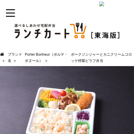
ブランド
Porter Bonheur（ポルテ・
ポークジンジャーとカニクリームコロ
名
ボヌール）
ッケ特製ピラフ弁当