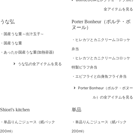
全アイテムを見る
うな弘
Porter Bonheur（ポルテ・ボ
ヌール）
国産うな重～出汁玉子～
ヒレカツとカニクリームコロッケ
国産うな重
弁当
あったか国産うな重(加熱容器)
ヒレカツとカニクリームコロッケ
うな弘の全アイテムを見る
特製ピラフ弁当
エビフライと白身魚フライ弁当
Porter Bonheur（ポルテ・ボヌー
ル）の全アイテムを見る
Shiori's kitchen
単品
単品りんごジュース（紙パック
単品りんごジュース（紙パック
200ml）
200ml）