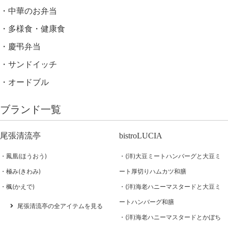
中華のお弁当
多様食・健康食
慶弔弁当
サンドイッチ
オードブル
ブランド一覧
尾張清流亭
bistroLUCIA
鳳凰(ほうおう)
(洋)大豆ミートハンバーグと大豆ミ
極み(きわみ)
ート厚切りハムカツ和膳
楓(かえで)
(洋)海老ハニーマスタードと大豆ミ
ートハンバーグ和膳
尾張清流亭の全アイテムを見る
(洋)海老ハニーマスタードとかぼち