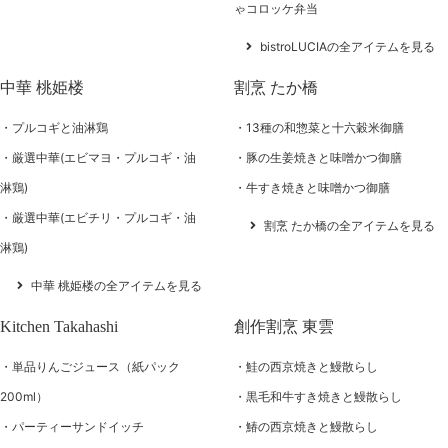
ゃコロッケ弁当
bistroLUCIAの全アイテムを見る
中華 桃姫楼
割烹 たか橋
プルコギと油淋鶏
13種の和惣菜と十六穀米御膳
厳選中華(エビマヨ・プルコギ・油
豚の生姜焼きと味噌かつ御膳
淋鶏)
牛すき焼きと味噌かつ御膳
厳選中華(エビチリ・プルコギ・油
割烹 たか橋の全アイテムを見る
淋鶏)
中華 桃姫楼の全アイテムを見る
Kitchen Takahashi
創作割烹 東雲
単品りんごジュース（紙パック
鮭の西京焼きと鰻散らし
200ml）
黒毛和牛すき焼きと鰻散らし
パーティーサンドイッチ
鰆の西京焼きと鰻散らし