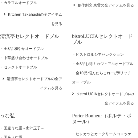
カラフルオードブル
創作割烹 東雲の全アイテムを見る
Kitchen Takahashiの全アイテム
を見る
清流亭セレクトオードブル
bistroLUCIAセレクトオード
ブル
全8品 和やかオードブル
ビストロルシアセレクション
中華盛り合わせオードブル
全8品お得！カジュアルオードブル
セレクトオードブル
全10品 悩んだらこれ一択!!リッチ
清流亭セレクトオードブルの全ア
オードブル
イテムを見る
bistroLUCIAセレクトオードブルの
全アイテムを見る
うな弘
Porter Bonheur（ポルテ・ボ
ヌール）
国産うな重～出汁玉子～
ヒレカツとカニクリームコロッケ
国産うな重