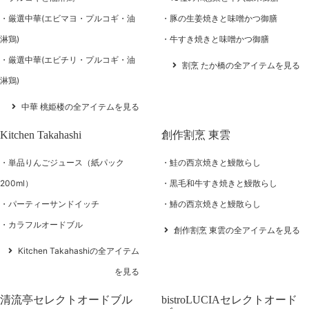
厳選中華(エビマヨ・プルコギ・油
豚の生姜焼きと味噌かつ御膳
淋鶏)
牛すき焼きと味噌かつ御膳
厳選中華(エビチリ・プルコギ・油
割烹 たか橋の全アイテムを見る
淋鶏)
中華 桃姫楼の全アイテムを見る
Kitchen Takahashi
創作割烹 東雲
単品りんごジュース（紙パック
鮭の西京焼きと鰻散らし
200ml）
黒毛和牛すき焼きと鰻散らし
パーティーサンドイッチ
鰆の西京焼きと鰻散らし
カラフルオードブル
創作割烹 東雲の全アイテムを見る
Kitchen Takahashiの全アイテム
を見る
清流亭セレクトオードブル
bistroLUCIAセレクトオード