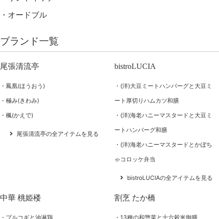
オードブル
ブランド一覧
尾張清流亭
bistroLUCIA
鳳凰(ほうおう)
(洋)大豆ミートハンバーグと大豆ミ
極み(きわみ)
ート厚切りハムカツ和膳
楓(かえで)
(洋)海老ハニーマスタードと大豆ミ
ートハンバーグ和膳
尾張清流亭の全アイテムを見る
(洋)海老ハニーマスタードとかぼち
ゃコロッケ弁当
bistroLUCIAの全アイテムを見る
中華 桃姫楼
割烹 たか橋
プルコギと油淋鶏
13種の和惣菜と十六穀米御膳