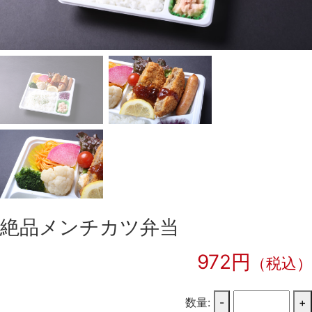
絶品メンチカツ弁当
972円
（税込）
数量:
-
+