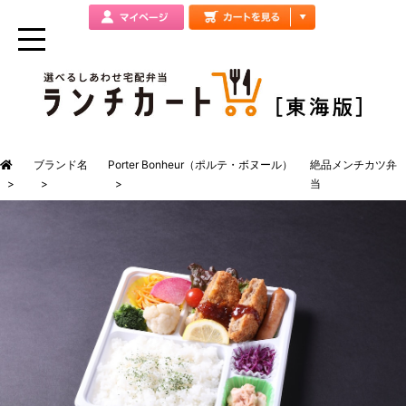
ブランド名
Porter Bonheur（ポルテ・ボヌール）
絶品メンチカツ弁
当