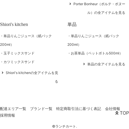
Porter Bonheur（ポルテ・ボヌー
ル）の全アイテムを見る
Shiori's kitchen
単品
単品りんごジュース（紙パック
単品りんごジュース（紙パック
200ml）
200ml）
玉子ミックスサンド
お茶単品（ペットボトル500ml）
カツミックスサンド
単品の全アイテムを見る
Shiori's kitchenの全アイテムを見
る
配達エリア一覧
ブランド一覧
特定商取引法に基づく表記
会社情報
TOP
採用情報
©ランチカート.