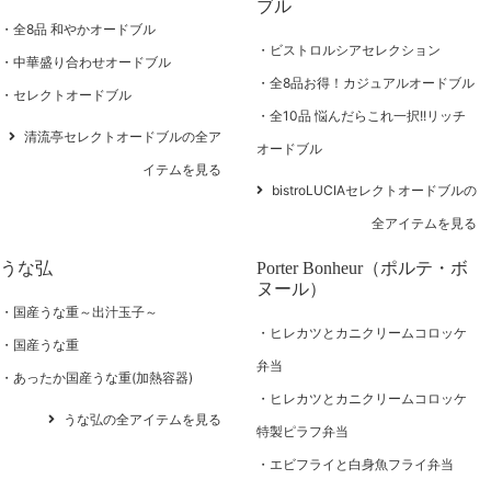
ブル
全8品 和やかオードブル
ビストロルシアセレクション
中華盛り合わせオードブル
全8品お得！カジュアルオードブル
セレクトオードブル
全10品 悩んだらこれ一択!!リッチ
清流亭セレクトオードブルの全ア
オードブル
イテムを見る
bistroLUCIAセレクトオードブルの
全アイテムを見る
うな弘
Porter Bonheur（ポルテ・ボ
ヌール）
国産うな重～出汁玉子～
ヒレカツとカニクリームコロッケ
国産うな重
弁当
あったか国産うな重(加熱容器)
ヒレカツとカニクリームコロッケ
うな弘の全アイテムを見る
特製ピラフ弁当
エビフライと白身魚フライ弁当