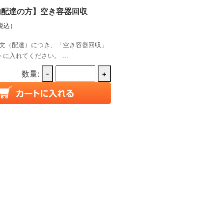
内配達の方】空き容器回収
税込）
文（配達）につき、「空き容器回収」
に入れてください。 ...
数量:
-
+