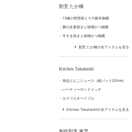
割烹 たか橋
13種の和惣菜と十六穀米御膳
豚の生姜焼きと味噌かつ御膳
牛すき焼きと味噌かつ御膳
割烹 たか橋の全アイテムを見る
Kitchen Takahashi
単品りんごジュース（紙パック200ml）
パーティーサンドイッチ
カラフルオードブル
Kitchen Takahashiの全アイテムを見る
創作割烹 東雲