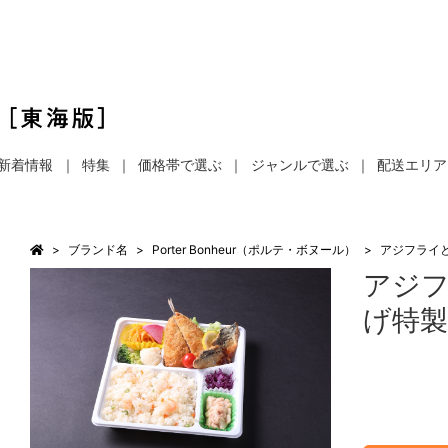
新着情報
特集
価格帯で選ぶ
ジャンルで選ぶ
配送エリア
ブランド名
Porter Bonheur（ポルテ・ボヌール）
アジフライ
アジ
げ特