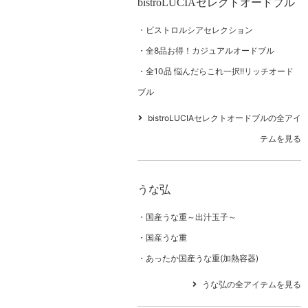
bistroLUCIAセレクトオードブル
ビストロルシアセレクション
全8品お得！カジュアルオードブル
全10品 悩んだらこれ一択!!リッチオード
ブル
bistroLUCIAセレクトオードブルの全アイ
テムを見る
うな弘
国産うな重～出汁玉子～
国産うな重
あったか国産うな重(加熱容器)
うな弘の全アイテムを見る