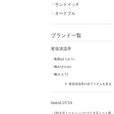
サンドイッチ
オードブル
ブランド一覧
尾張清流亭
鳳凰(ほうおう)
極み(きわみ)
楓(かえで)
尾張清流亭の全アイテムを見る
bistroLUCIA
(洋)大豆ミートハンバーグと大豆ミート厚