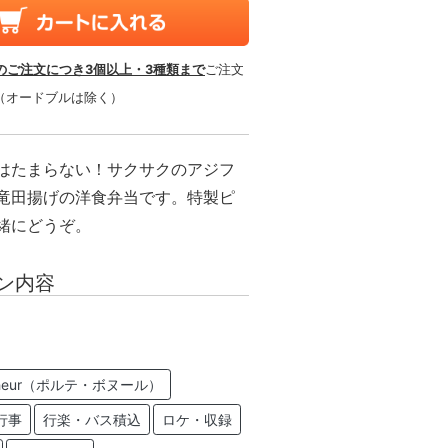
のご注文につき3個以上・3種類まで
ご注文
（オードブルは除く）
はたまらない！サクサクのアジフ
竜田揚げの洋食弁当です。特製ピ
緒にどうぞ。
ン内容
Bonheur（ポルテ・ボヌール）
行事
行楽・バス積込
ロケ・収録