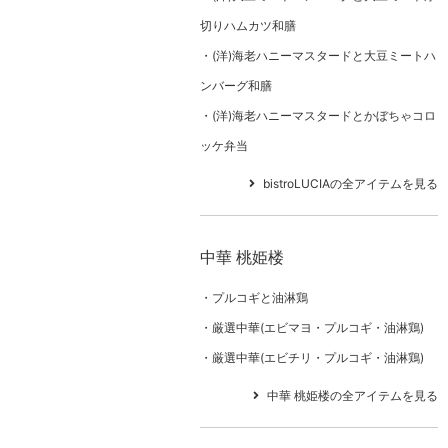
切りハムカツ和膳
(洋)海老ハニーマスタードと大豆ミートハ
ンバーグ和膳
(洋)海老ハニーマスタードとかぼちゃコロ
ッケ弁当
bistroLUCIAの全アイテムを見る
中華 桃姫楼
プルコギと油淋鶏
厳選中華(エビマヨ・プルコギ・油淋鶏)
厳選中華(エビチリ・プルコギ・油淋鶏)
中華 桃姫楼の全アイテムを見る