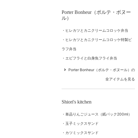
Porter Bonheur（ポルテ・ボヌー
ル）
ヒレカツとカニクリームコロッケ弁当
ヒレカツとカニクリームコロッケ特製ピ
ラフ弁当
エビフライと白身魚フライ弁当
Porter Bonheur（ポルテ・ボヌール）の
全アイテムを見る
Shiori's kitchen
単品りんごジュース（紙パック200ml）
玉子ミックスサンド
カツミックスサンド