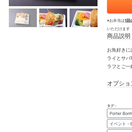
※お弁当は
1回
いただけます
商品説明
お魚好きに
ライとサバ
ラフとご一
オプショ
タグ：
Porter 
イベント・