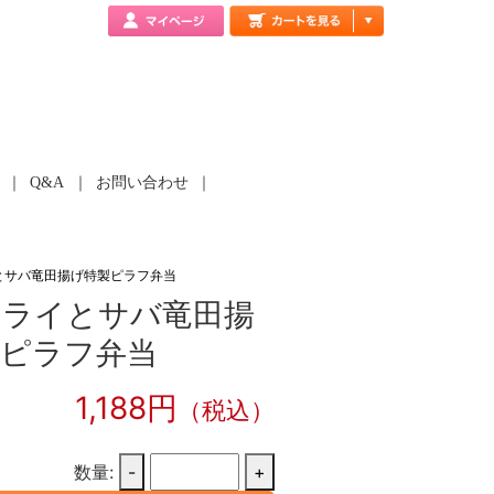
Q&A
お問い合わせ
とサバ竜田揚げ特製ピラフ弁当
フライとサバ竜田揚
製ピラフ弁当
1,188円
（税込）
数量:
-
+