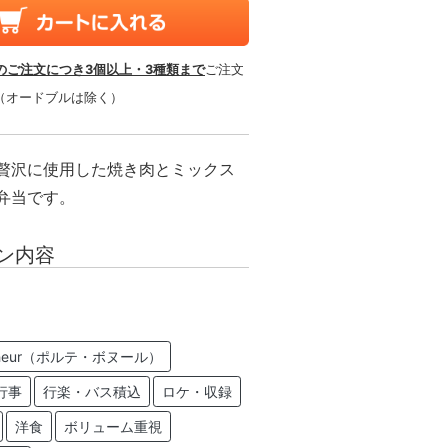
のご注文につき3個以上・3種類まで
ご注文
（オードブルは除く）
贅沢に使用した焼き肉とミックス
弁当です。
ン内容
Bonheur（ポルテ・ボヌール）
行事
行楽・バス積込
ロケ・収録
洋食
ボリューム重視