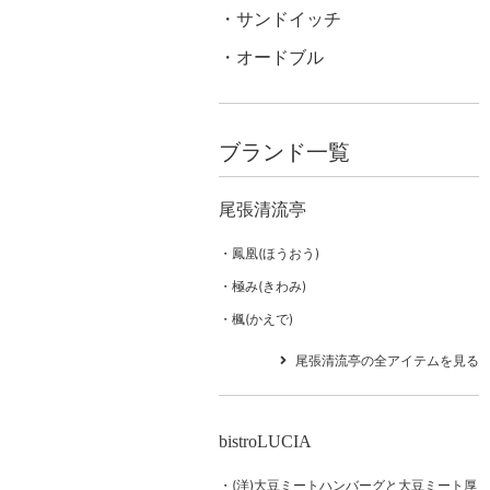
サンドイッチ
オードブル
ブランド一覧
尾張清流亭
鳳凰(ほうおう)
極み(きわみ)
楓(かえで)
尾張清流亭の全アイテムを見る
bistroLUCIA
(洋)大豆ミートハンバーグと大豆ミート厚