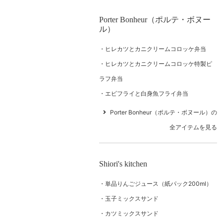
Porter Bonheur（ポルテ・ボヌー
ル）
ヒレカツとカニクリームコロッケ弁当
ヒレカツとカニクリームコロッケ特製ピ
ラフ弁当
エビフライと白身魚フライ弁当
Porter Bonheur（ポルテ・ボヌール）の
全アイテムを見る
Shiori's kitchen
単品りんごジュース（紙パック200ml）
玉子ミックスサンド
カツミックスサンド