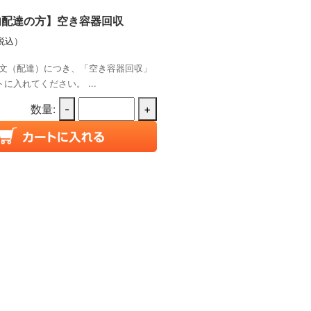
内配達の方】空き容器回収
税込）
文（配達）につき、「空き容器回収」
に入れてください。 ...
数量:
-
+