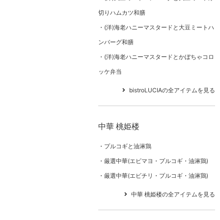
切りハムカツ和膳
(洋)海老ハニーマスタードと大豆ミートハ
ンバーグ和膳
(洋)海老ハニーマスタードとかぼちゃコロ
ッケ弁当
bistroLUCIAの全アイテムを見る
中華 桃姫楼
プルコギと油淋鶏
厳選中華(エビマヨ・プルコギ・油淋鶏)
厳選中華(エビチリ・プルコギ・油淋鶏)
中華 桃姫楼の全アイテムを見る