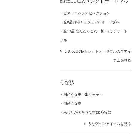
bistroLUCIAセレクトオードブル
ビストロルシアセレクション
全8品お得！カジュアルオードブル
全10品 悩んだらこれ一択!!リッチオード
ブル
bistroLUCIAセレクトオードブルの全アイ
テムを見る
うな弘
国産うな重～出汁玉子～
国産うな重
あったか国産うな重(加熱容器)
うな弘の全アイテムを見る