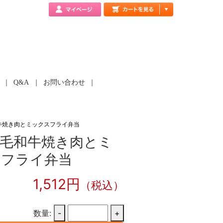
Q&A
お問い合わせ
牛焼き肉とミックスフライ弁当
毛和牛焼き肉とミ
スフライ弁当
1,512円
（税込）
数量:
-
+