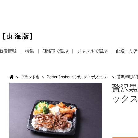
新着情報
特集
価格帯で選ぶ
ジャンルで選ぶ
配送エリア
ブランド名
Porter Bonheur（ポルテ・ボヌール）
贅沢黒毛和
贅沢黒
ック