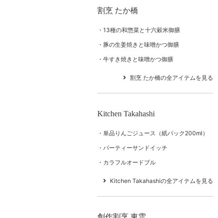
割烹 たか橋
13種の和惣菜と十六穀米御膳
豚の生姜焼きと味噌かつ御膳
牛すき焼きと味噌かつ御膳
割烹 たか橋の全アイテムを見る
Kitchen Takahashi
単品りんごジュース（紙パック200ml）
パーティーサンドイッチ
カラフルオードブル
Kitchen Takahashiの全アイテムを見る
創作割烹 東雲