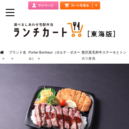
ブランド名
Porter Bonheur（ポルテ・ボヌー
贅沢黒毛和牛ステーキとトン
ル）
カツ弁当