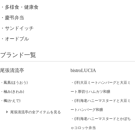
多様食・健康食
慶弔弁当
サンドイッチ
オードブル
ブランド一覧
尾張清流亭
bistroLUCIA
鳳凰(ほうおう)
(洋)大豆ミートハンバーグと大豆ミ
極み(きわみ)
ート厚切りハムカツ和膳
楓(かえで)
(洋)海老ハニーマスタードと大豆ミ
ートハンバーグ和膳
尾張清流亭の全アイテムを見る
(洋)海老ハニーマスタードとかぼち
ゃコロッケ弁当