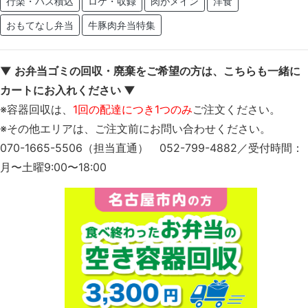
行楽・バス積込
ロケ・収録
肉がメイン
洋食
おもてなし弁当
牛豚肉弁当特集
▼ お弁当ゴミの回収・廃棄をご希望の方は、こちらも一緒に
カートにお入れください ▼
※容器回収は、
1回の配達につき1つのみ
ご注文ください。
※その他エリアは、ご注文前にお問い合わせください。
070-1665-5506（担当直通） 052-799-4882／受付時間：
月〜土曜9:00〜18:00