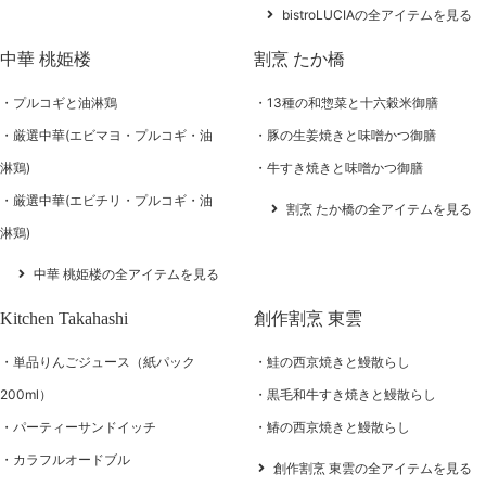
bistroLUCIAの全アイテムを見る
中華 桃姫楼
割烹 たか橋
プルコギと油淋鶏
13種の和惣菜と十六穀米御膳
厳選中華(エビマヨ・プルコギ・油
豚の生姜焼きと味噌かつ御膳
淋鶏)
牛すき焼きと味噌かつ御膳
厳選中華(エビチリ・プルコギ・油
割烹 たか橋の全アイテムを見る
淋鶏)
中華 桃姫楼の全アイテムを見る
Kitchen Takahashi
創作割烹 東雲
単品りんごジュース（紙パック
鮭の西京焼きと鰻散らし
200ml）
黒毛和牛すき焼きと鰻散らし
パーティーサンドイッチ
鰆の西京焼きと鰻散らし
カラフルオードブル
創作割烹 東雲の全アイテムを見る