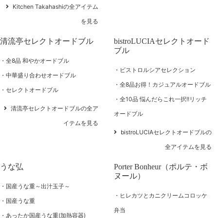
Kitchen Takahashiの全アイテム
を見る
清流亭セレクトオードブル
bistroLUCIAセレクトオード
ブル
全8品 和やかオードブル
ビストロルシアセレクション
中華盛り合わせオードブル
全8品お得！カジュアルオードブル
セレクトオードブル
全10品 悩んだらこれ一択!!リッチ
清流亭セレクトオードブルの全ア
オードブル
イテムを見る
bistroLUCIAセレクトオードブルの
全アイテムを見る
うな弘
Porter Bonheur（ポルテ・ボ
ヌール）
国産うな重～出汁玉子～
ヒレカツとカニクリームコロッケ
国産うな重
弁当
あったか国産うな重(加熱容器)