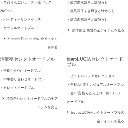
単品りんごジュース（紙パック
鮭の西京焼きと鰻散らし
200ml）
黒毛和牛すき焼きと鰻散らし
パーティーサンドイッチ
鰆の西京焼きと鰻散らし
カラフルオードブル
創作割烹 東雲の全アイテムを見る
Kitchen Takahashiの全アイテム
を見る
清流亭セレクトオードブル
bistroLUCIAセレクトオード
ブル
全8品 和やかオードブル
ビストロルシアセレクション
中華盛り合わせオードブル
全8品お得！カジュアルオードブル
セレクトオードブル
全10品 悩んだらこれ一択!!リッチ
清流亭セレクトオードブルの全ア
オードブル
イテムを見る
bistroLUCIAセレクトオードブルの
全アイテムを見る