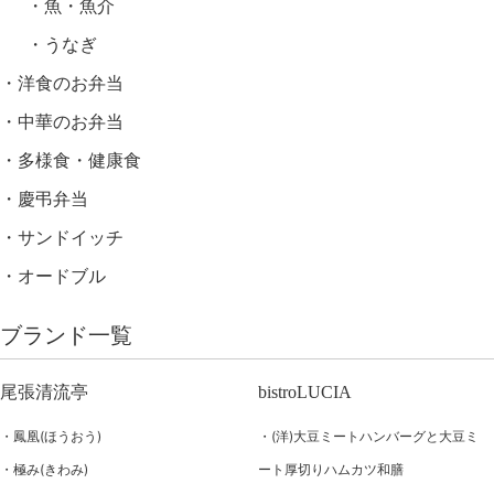
魚・魚介
うなぎ
洋食のお弁当
中華のお弁当
多様食・健康食
慶弔弁当
サンドイッチ
オードブル
ブランド一覧
尾張清流亭
bistroLUCIA
鳳凰(ほうおう)
(洋)大豆ミートハンバーグと大豆ミ
極み(きわみ)
ート厚切りハムカツ和膳