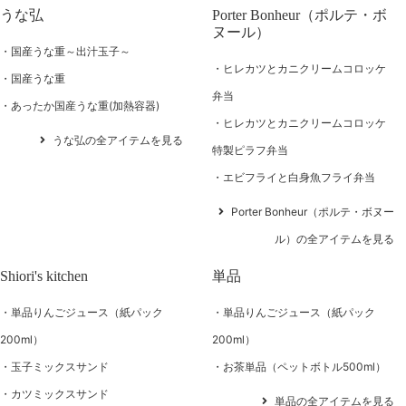
うな弘
Porter Bonheur（ポルテ・ボ
ヌール）
国産うな重～出汁玉子～
ヒレカツとカニクリームコロッケ
国産うな重
弁当
あったか国産うな重(加熱容器)
ヒレカツとカニクリームコロッケ
うな弘の全アイテムを見る
特製ピラフ弁当
エビフライと白身魚フライ弁当
Porter Bonheur（ポルテ・ボヌー
ル）の全アイテムを見る
Shiori's kitchen
単品
単品りんごジュース（紙パック
単品りんごジュース（紙パック
200ml）
200ml）
玉子ミックスサンド
お茶単品（ペットボトル500ml）
カツミックスサンド
単品の全アイテムを見る