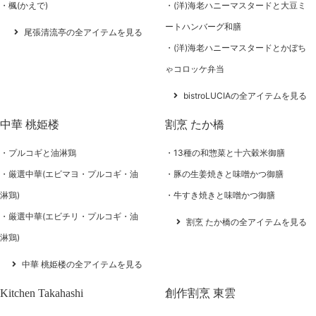
楓(かえで)
(洋)海老ハニーマスタードと大豆ミ
ートハンバーグ和膳
尾張清流亭の全アイテムを見る
(洋)海老ハニーマスタードとかぼち
ゃコロッケ弁当
bistroLUCIAの全アイテムを見る
中華 桃姫楼
割烹 たか橋
プルコギと油淋鶏
13種の和惣菜と十六穀米御膳
厳選中華(エビマヨ・プルコギ・油
豚の生姜焼きと味噌かつ御膳
淋鶏)
牛すき焼きと味噌かつ御膳
厳選中華(エビチリ・プルコギ・油
割烹 たか橋の全アイテムを見る
淋鶏)
中華 桃姫楼の全アイテムを見る
Kitchen Takahashi
創作割烹 東雲