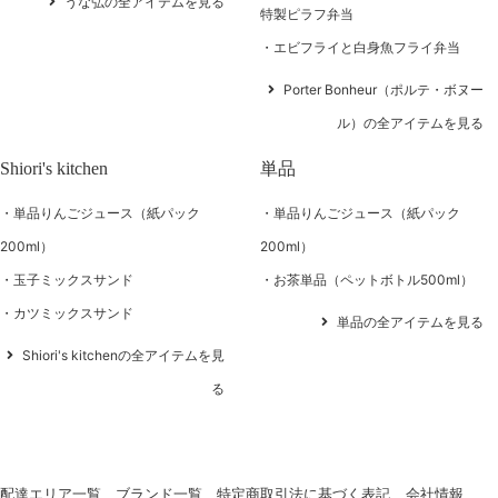
うな弘の全アイテムを見る
特製ピラフ弁当
エビフライと白身魚フライ弁当
Porter Bonheur（ポルテ・ボヌー
ル）の全アイテムを見る
Shiori's kitchen
単品
単品りんごジュース（紙パック
単品りんごジュース（紙パック
200ml）
200ml）
玉子ミックスサンド
お茶単品（ペットボトル500ml）
カツミックスサンド
単品の全アイテムを見る
Shiori's kitchenの全アイテムを見
る
配達エリア一覧
ブランド一覧
特定商取引法に基づく表記
会社情報