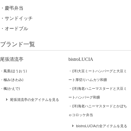
慶弔弁当
サンドイッチ
オードブル
ブランド一覧
尾張清流亭
bistroLUCIA
鳳凰(ほうおう)
(洋)大豆ミートハンバーグと大豆ミ
極み(きわみ)
ート厚切りハムカツ和膳
楓(かえで)
(洋)海老ハニーマスタードと大豆ミ
ートハンバーグ和膳
尾張清流亭の全アイテムを見る
(洋)海老ハニーマスタードとかぼち
ゃコロッケ弁当
bistroLUCIAの全アイテムを見る