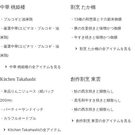
中華 桃姫楼
割烹 たか橋
プルコギと油淋鶏
13種の和惣菜と十六穀米御膳
厳選中華(エビマヨ・プルコギ・油
豚の生姜焼きと味噌かつ御膳
淋鶏)
牛すき焼きと味噌かつ御膳
厳選中華(エビチリ・プルコギ・油
割烹 たか橋の全アイテムを見る
淋鶏)
中華 桃姫楼の全アイテムを見る
Kitchen Takahashi
創作割烹 東雲
単品りんごジュース（紙パック
鮭の西京焼きと鰻散らし
200ml）
黒毛和牛すき焼きと鰻散らし
パーティーサンドイッチ
鰆の西京焼きと鰻散らし
カラフルオードブル
創作割烹 東雲の全アイテムを見る
Kitchen Takahashiの全アイテム