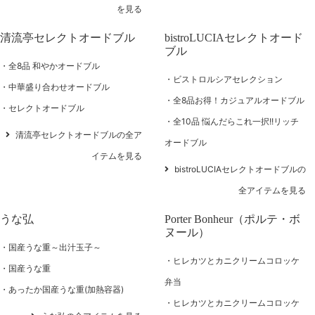
を見る
清流亭セレクトオードブル
bistroLUCIAセレクトオード
ブル
全8品 和やかオードブル
ビストロルシアセレクション
中華盛り合わせオードブル
全8品お得！カジュアルオードブル
セレクトオードブル
全10品 悩んだらこれ一択!!リッチ
清流亭セレクトオードブルの全ア
オードブル
イテムを見る
bistroLUCIAセレクトオードブルの
全アイテムを見る
うな弘
Porter Bonheur（ポルテ・ボ
ヌール）
国産うな重～出汁玉子～
ヒレカツとカニクリームコロッケ
国産うな重
弁当
あったか国産うな重(加熱容器)
ヒレカツとカニクリームコロッケ