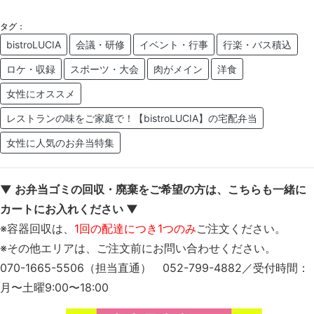
タグ：
bistroLUCIA
会議・研修
イベント・行事
行楽・バス積込
ロケ・収録
スポーツ・大会
肉がメイン
洋食
女性にオススメ
レストランの味をご家庭で！【bistroLUCIA】の宅配弁当
女性に人気のお弁当特集
▼ お弁当ゴミの回収・廃棄をご希望の方は、こちらも一緒に
カートにお入れください ▼
※容器回収は、
1回の配達につき1つのみ
ご注文ください。
※その他エリアは、ご注文前にお問い合わせください。
070-1665-5506（担当直通） 052-799-4882／受付時間：
月〜土曜9:00〜18:00