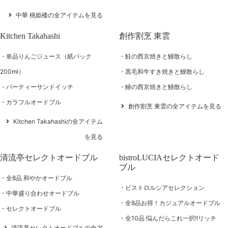
中華 桃姫楼の全アイテムを見る
Kitchen Takahashi
創作割烹 東雲
単品りんごジュース（紙パック
鮭の西京焼きと鰻散らし
200ml）
黒毛和牛すき焼きと鰻散らし
パーティーサンドイッチ
鰆の西京焼きと鰻散らし
カラフルオードブル
創作割烹 東雲の全アイテムを見る
Kitchen Takahashiの全アイテム
を見る
清流亭セレクトオードブル
bistroLUCIAセレクトオード
ブル
全8品 和やかオードブル
ビストロルシアセレクション
中華盛り合わせオードブル
全8品お得！カジュアルオードブル
セレクトオードブル
全10品 悩んだらこれ一択!!リッチ
清流亭セレクトオードブルの全ア