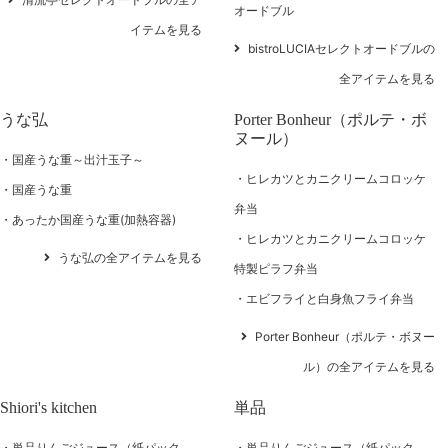
オードブル
イテムを見る
bistroLUCIAセレクトオードブルの
全アイテムを見る
うな弘
Porter Bonheur（ポルテ・ボ
ヌール）
国産うな重～出汁玉子～
ヒレカツとカニクリームコロッケ
国産うな重
弁当
あったか国産うな重(加熱容器)
ヒレカツとカニクリームコロッケ
うな弘の全アイテムを見る
特製ピラフ弁当
エビフライと白身魚フライ弁当
Porter Bonheur（ポルテ・ボヌー
ル）の全アイテムを見る
Shiori's kitchen
単品
単品りんごジュース（紙パック
単品りんごジュース（紙パック