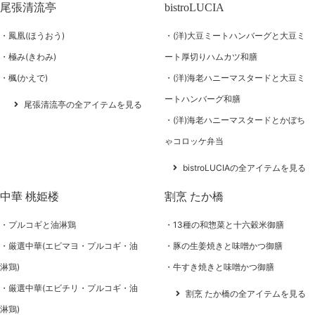
尾張清流亭
bistroLUCIA
鳳凰(ほうおう)
(洋)大豆ミートハンバーグと大豆ミ
極み(きわみ)
ート厚切りハムカツ和膳
楓(かえで)
(洋)海老ハニーマスタードと大豆ミ
ートハンバーグ和膳
尾張清流亭の全アイテムを見る
(洋)海老ハニーマスタードとかぼち
ゃコロッケ弁当
bistroLUCIAの全アイテムを見る
中華 桃姫楼
割烹 たか橋
プルコギと油淋鶏
13種の和惣菜と十六穀米御膳
厳選中華(エビマヨ・プルコギ・油
豚の生姜焼きと味噌かつ御膳
淋鶏)
牛すき焼きと味噌かつ御膳
厳選中華(エビチリ・プルコギ・油
割烹 たか橋の全アイテムを見る
淋鶏)