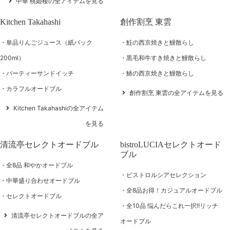
中華 桃姫楼の全アイテムを見る
Kitchen Takahashi
創作割烹 東雲
単品りんごジュース（紙パック
鮭の西京焼きと鰻散らし
200ml）
黒毛和牛すき焼きと鰻散らし
パーティーサンドイッチ
鰆の西京焼きと鰻散らし
カラフルオードブル
創作割烹 東雲の全アイテムを見る
Kitchen Takahashiの全アイテム
を見る
清流亭セレクトオードブル
bistroLUCIAセレクトオード
ブル
全8品 和やかオードブル
ビストロルシアセレクション
中華盛り合わせオードブル
全8品お得！カジュアルオードブル
セレクトオードブル
全10品 悩んだらこれ一択!!リッチ
清流亭セレクトオードブルの全ア
オードブル