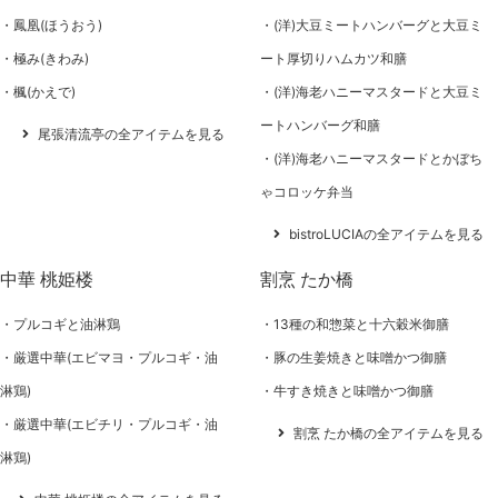
鳳凰(ほうおう)
(洋)大豆ミートハンバーグと大豆ミ
極み(きわみ)
ート厚切りハムカツ和膳
楓(かえで)
(洋)海老ハニーマスタードと大豆ミ
ートハンバーグ和膳
尾張清流亭の全アイテムを見る
(洋)海老ハニーマスタードとかぼち
ゃコロッケ弁当
bistroLUCIAの全アイテムを見る
中華 桃姫楼
割烹 たか橋
プルコギと油淋鶏
13種の和惣菜と十六穀米御膳
厳選中華(エビマヨ・プルコギ・油
豚の生姜焼きと味噌かつ御膳
淋鶏)
牛すき焼きと味噌かつ御膳
厳選中華(エビチリ・プルコギ・油
割烹 たか橋の全アイテムを見る
淋鶏)