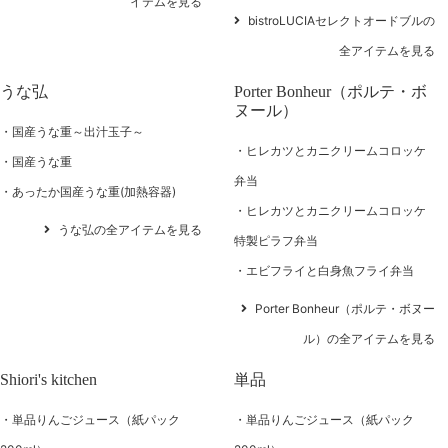
イテムを見る
bistroLUCIAセレクトオードブルの
全アイテムを見る
うな弘
Porter Bonheur（ポルテ・ボ
ヌール）
国産うな重～出汁玉子～
ヒレカツとカニクリームコロッケ
国産うな重
弁当
あったか国産うな重(加熱容器)
ヒレカツとカニクリームコロッケ
うな弘の全アイテムを見る
特製ピラフ弁当
エビフライと白身魚フライ弁当
Porter Bonheur（ポルテ・ボヌー
ル）の全アイテムを見る
Shiori's kitchen
単品
単品りんごジュース（紙パック
単品りんごジュース（紙パック