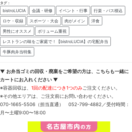
タグ：
bistroLUCIA
会議・研修
イベント・行事
行楽・バス積込
ロケ・収録
スポーツ・大会
肉がメイン
洋食
男性にオススメ
ボリューム重視
レストランの味をご家庭で！【bistroLUCIA】の宅配弁当
牛豚肉弁当特集
▼ お弁当ゴミの回収・廃棄をご希望の方は、こちらも一緒に
カートにお入れください ▼
※容器回収は、
1回の配達につき1つのみ
ご注文ください。
※その他エリアは、ご注文前にお問い合わせください。
070-1665-5506（担当直通） 052-799-4882／受付時間：
月〜土曜9:00〜18:00