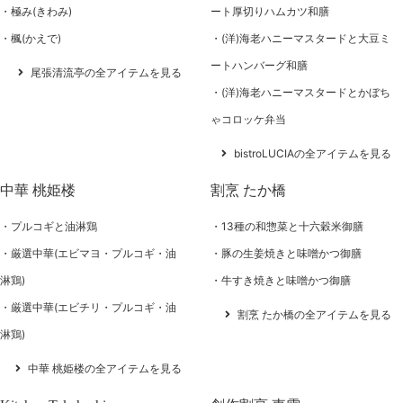
極み(きわみ)
ート厚切りハムカツ和膳
楓(かえで)
(洋)海老ハニーマスタードと大豆ミ
ートハンバーグ和膳
尾張清流亭の全アイテムを見る
(洋)海老ハニーマスタードとかぼち
ゃコロッケ弁当
bistroLUCIAの全アイテムを見る
中華 桃姫楼
割烹 たか橋
プルコギと油淋鶏
13種の和惣菜と十六穀米御膳
厳選中華(エビマヨ・プルコギ・油
豚の生姜焼きと味噌かつ御膳
淋鶏)
牛すき焼きと味噌かつ御膳
厳選中華(エビチリ・プルコギ・油
割烹 たか橋の全アイテムを見る
淋鶏)
中華 桃姫楼の全アイテムを見る