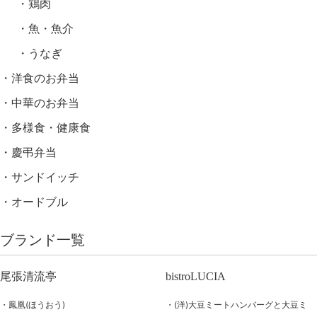
鶏肉
魚・魚介
うなぎ
洋食のお弁当
中華のお弁当
多様食・健康食
慶弔弁当
サンドイッチ
オードブル
ブランド一覧
尾張清流亭
bistroLUCIA
鳳凰(ほうおう)
(洋)大豆ミートハンバーグと大豆ミ