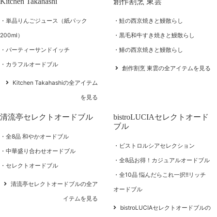
Kitchen Takahashi
創作割烹 東雲
単品りんごジュース（紙パック
鮭の西京焼きと鰻散らし
200ml）
黒毛和牛すき焼きと鰻散らし
パーティーサンドイッチ
鰆の西京焼きと鰻散らし
カラフルオードブル
創作割烹 東雲の全アイテムを見る
Kitchen Takahashiの全アイテム
を見る
清流亭セレクトオードブル
bistroLUCIAセレクトオード
ブル
全8品 和やかオードブル
ビストロルシアセレクション
中華盛り合わせオードブル
全8品お得！カジュアルオードブル
セレクトオードブル
全10品 悩んだらこれ一択!!リッチ
清流亭セレクトオードブルの全ア
オードブル
イテムを見る
bistroLUCIAセレクトオードブルの