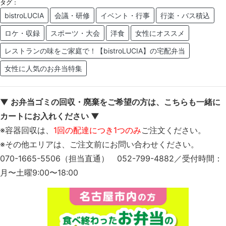
タグ：
bistroLUCIA
会議・研修
イベント・行事
行楽・バス積込
ロケ・収録
スポーツ・大会
洋食
女性にオススメ
レストランの味をご家庭で！【bistroLUCIA】の宅配弁当
女性に人気のお弁当特集
▼ お弁当ゴミの回収・廃棄をご希望の方は、こちらも一緒に
カートにお入れください ▼
※容器回収は、
1回の配達につき1つのみ
ご注文ください。
※その他エリアは、ご注文前にお問い合わせください。
070-1665-5506（担当直通） 052-799-4882／受付時間：
月〜土曜9:00〜18:00