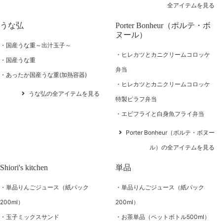
全アイテムを見る
うな弘
Porter Bonheur（ポルテ・ボ
ヌール）
国産うな重～出汁玉子～
ヒレカツとカニクリームコロッケ
国産うな重
弁当
あったか国産うな重(加熱容器)
ヒレカツとカニクリームコロッケ
うな弘の全アイテムを見る
特製ピラフ弁当
エビフライと白身魚フライ弁当
Porter Bonheur（ポルテ・ボヌー
ル）の全アイテムを見る
Shiori's kitchen
単品
単品りんごジュース（紙パック
単品りんごジュース（紙パック
200ml）
200ml）
玉子ミックスサンド
お茶単品（ペットボトル500ml）