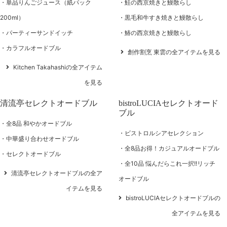
単品りんごジュース（紙パック
鮭の西京焼きと鰻散らし
200ml）
黒毛和牛すき焼きと鰻散らし
パーティーサンドイッチ
鰆の西京焼きと鰻散らし
カラフルオードブル
創作割烹 東雲の全アイテムを見る
Kitchen Takahashiの全アイテム
を見る
清流亭セレクトオードブル
bistroLUCIAセレクトオード
ブル
全8品 和やかオードブル
ビストロルシアセレクション
中華盛り合わせオードブル
全8品お得！カジュアルオードブル
セレクトオードブル
全10品 悩んだらこれ一択!!リッチ
清流亭セレクトオードブルの全ア
オードブル
イテムを見る
bistroLUCIAセレクトオードブルの
全アイテムを見る