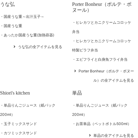
うな弘
Porter Bonheur（ポルテ・ボ
ヌール）
国産うな重～出汁玉子～
ヒレカツとカニクリームコロッケ
国産うな重
弁当
あったか国産うな重(加熱容器)
ヒレカツとカニクリームコロッケ
うな弘の全アイテムを見る
特製ピラフ弁当
エビフライと白身魚フライ弁当
Porter Bonheur（ポルテ・ボヌー
ル）の全アイテムを見る
Shiori's kitchen
単品
単品りんごジュース（紙パック
単品りんごジュース（紙パック
200ml）
200ml）
玉子ミックスサンド
お茶単品（ペットボトル500ml）
カツミックスサンド
単品の全アイテムを見る