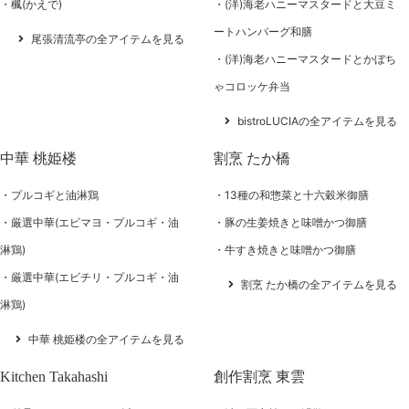
楓(かえで)
(洋)海老ハニーマスタードと大豆ミ
ートハンバーグ和膳
尾張清流亭の全アイテムを見る
(洋)海老ハニーマスタードとかぼち
ゃコロッケ弁当
bistroLUCIAの全アイテムを見る
中華 桃姫楼
割烹 たか橋
プルコギと油淋鶏
13種の和惣菜と十六穀米御膳
厳選中華(エビマヨ・プルコギ・油
豚の生姜焼きと味噌かつ御膳
淋鶏)
牛すき焼きと味噌かつ御膳
厳選中華(エビチリ・プルコギ・油
割烹 たか橋の全アイテムを見る
淋鶏)
中華 桃姫楼の全アイテムを見る
Kitchen Takahashi
創作割烹 東雲