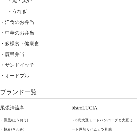
魚・魚介
うなぎ
洋食のお弁当
中華のお弁当
多様食・健康食
慶弔弁当
サンドイッチ
オードブル
ブランド一覧
尾張清流亭
bistroLUCIA
鳳凰(ほうおう)
(洋)大豆ミートハンバーグと大豆ミ
極み(きわみ)
ート厚切りハムカツ和膳