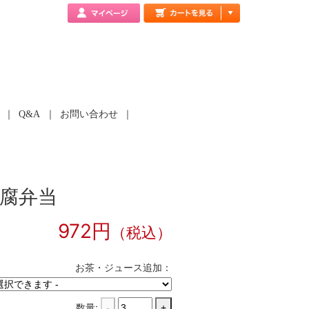
Q&A
お問い合わせ
腐弁当
972円
（税込）
お茶・ジュース追加：
数量:
-
+