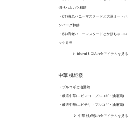
切りハムカツ和膳
(洋)海老ハニーマスタードと大豆ミートハ
ンバーグ和膳
(洋)海老ハニーマスタードとかぼちゃコロ
ッケ弁当
bistroLUCIAの全アイテムを見る
中華 桃姫楼
プルコギと油淋鶏
厳選中華(エビマヨ・プルコギ・油淋鶏)
厳選中華(エビチリ・プルコギ・油淋鶏)
中華 桃姫楼の全アイテムを見る