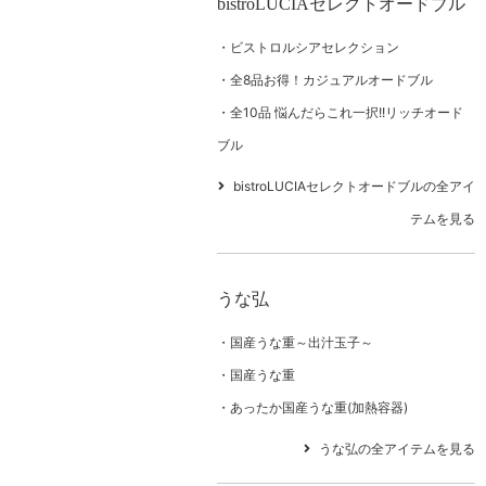
bistroLUCIAセレクトオードブル
ビストロルシアセレクション
全8品お得！カジュアルオードブル
全10品 悩んだらこれ一択!!リッチオード
ブル
bistroLUCIAセレクトオードブルの全アイ
テムを見る
うな弘
国産うな重～出汁玉子～
国産うな重
あったか国産うな重(加熱容器)
うな弘の全アイテムを見る