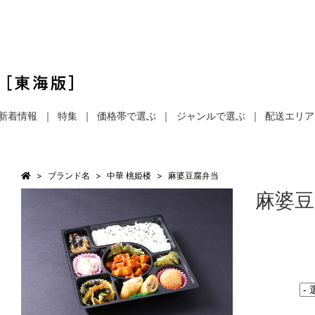
新着情報
特集
価格帯で選ぶ
ジャンルで選ぶ
配送エリア
ブランド名
中華 桃姫楼
麻婆豆腐弁当
麻婆豆