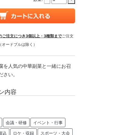
のご注文につき3個以上・3種類まで
ご注文
（オードブルは除く）
腐を人気の中華副菜と一緒にお召
ださい。
ン内容
会議・研修
イベント・行事
積込
ロケ・収録
スポーツ・大会