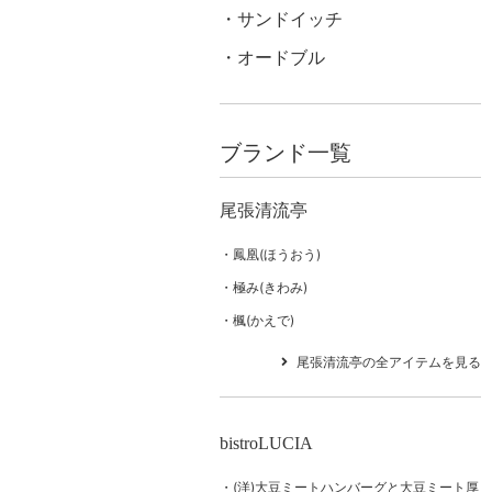
サンドイッチ
オードブル
ブランド一覧
尾張清流亭
鳳凰(ほうおう)
極み(きわみ)
楓(かえで)
尾張清流亭の全アイテムを見る
bistroLUCIA
(洋)大豆ミートハンバーグと大豆ミート厚