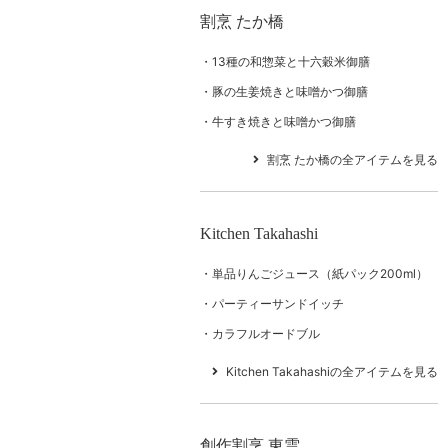
割烹 たか橋
13種の和惣菜と十六穀米御膳
豚の生姜焼きと味噌かつ御膳
牛すき焼きと味噌かつ御膳
割烹 たか橋の全アイテムを見る
Kitchen Takahashi
単品りんごジュース（紙パック200ml）
パーティーサンドイッチ
カラフルオードブル
Kitchen Takahashiの全アイテムを見る
創作割烹 東雲