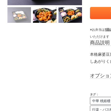
※お弁当は
1回
いただけます
商品説明
本格麻婆豆
しあがりく
オプショ
タグ：
中華 桃姫楼
行楽・バス