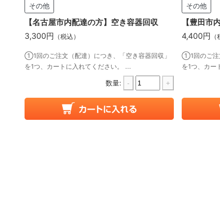
その他
その他
【名古屋市内配達の方】空き容器回収
【豊田市
3,300円
4,400円
（税込）
（
①1回のご注文（配達）につき、「空き容器回収」
①1回のご注
を1つ、カートに入れてください。 ...
を1つ、カート
数量:
-
+