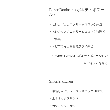
Porter Bonheur（ポルテ・ボヌー
ル）
ヒレカツとカニクリームコロッケ弁当
ヒレカツとカニクリームコロッケ特製ピ
ラフ弁当
エビフライと白身魚フライ弁当
Porter Bonheur（ポルテ・ボヌール）の
全アイテムを見る
Shiori's kitchen
単品りんごジュース（紙パック200ml）
玉子ミックスサンド
カツミックスサンド