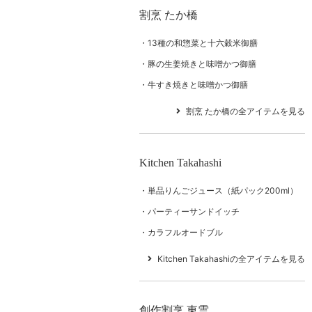
割烹 たか橋
13種の和惣菜と十六穀米御膳
豚の生姜焼きと味噌かつ御膳
牛すき焼きと味噌かつ御膳
割烹 たか橋の全アイテムを見る
Kitchen Takahashi
単品りんごジュース（紙パック200ml）
パーティーサンドイッチ
カラフルオードブル
Kitchen Takahashiの全アイテムを見る
創作割烹 東雲