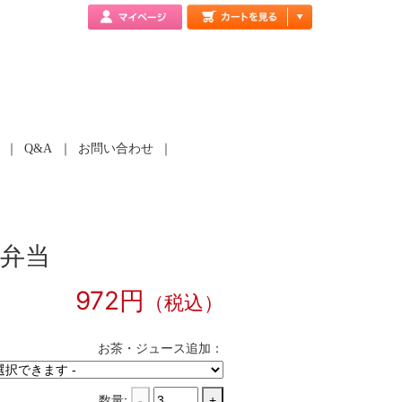
Q&A
お問い合わせ
弁当
972円
（税込）
お茶・ジュース追加：
数量:
-
+