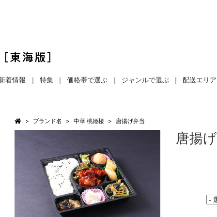
新着情報
特集
価格帯で選ぶ
ジャンルで選ぶ
配送エリア
ブランド名
中華 桃姫楼
唐揚げ弁当
唐揚げ