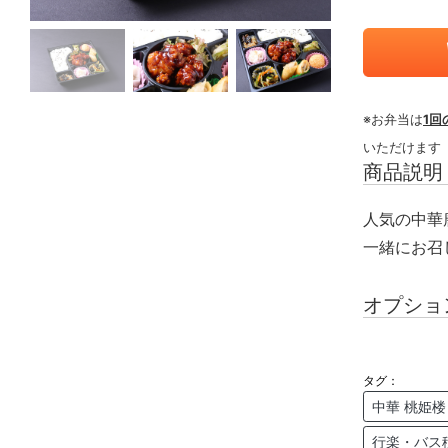
※お弁当は
1回
いただけます
商品説明
人気の中華
一緒にお召
オプショ
タグ：
中華 桃姫楼
行楽・バス