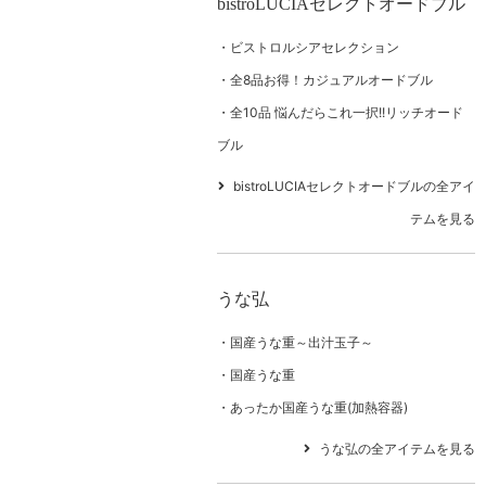
bistroLUCIAセレクトオードブル
ビストロルシアセレクション
全8品お得！カジュアルオードブル
全10品 悩んだらこれ一択!!リッチオード
ブル
bistroLUCIAセレクトオードブルの全アイ
テムを見る
うな弘
国産うな重～出汁玉子～
国産うな重
あったか国産うな重(加熱容器)
うな弘の全アイテムを見る