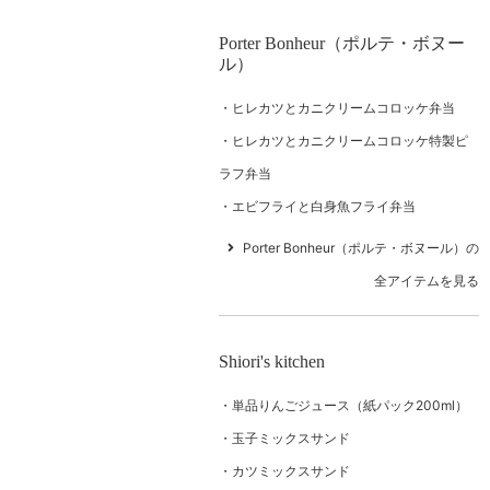
Porter Bonheur（ポルテ・ボヌー
ル）
ヒレカツとカニクリームコロッケ弁当
ヒレカツとカニクリームコロッケ特製ピ
ラフ弁当
エビフライと白身魚フライ弁当
Porter Bonheur（ポルテ・ボヌール）の
全アイテムを見る
Shiori's kitchen
単品りんごジュース（紙パック200ml）
玉子ミックスサンド
カツミックスサンド