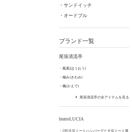
サンドイッチ
オードブル
ブランド一覧
尾張清流亭
鳳凰(ほうおう)
極み(きわみ)
楓(かえで)
尾張清流亭の全アイテムを見る
bistroLUCIA
(洋)大豆ミートハンバーグと大豆ミート厚