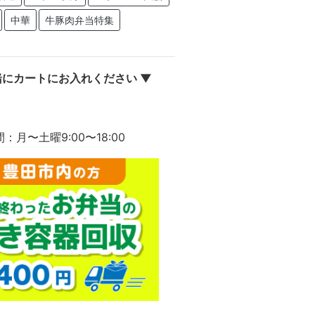
中華
牛豚肉弁当特集
にカートにお入れください ▼
間：月〜土曜9:00〜18:00